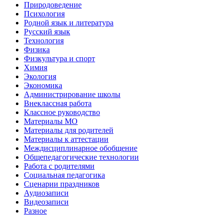
Природоведение
Психология
Родной язык и литература
Русский язык
Технология
Физика
Физкультура и спорт
Химия
Экология
Экономика
Администрирование школы
Внеклассная работа
Классное руководство
Материалы МО
Материалы для родителей
Материалы к аттестации
Междисциплинарное обобщение
Общепедагогические технологии
Работа с родителями
Социальная педагогика
Сценарии праздников
Аудиозаписи
Видеозаписи
Разное