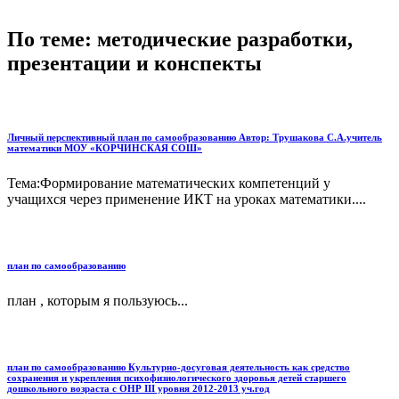
По теме: методические разработки,
презентации и конспекты
Личный перспективный план по самообразованию Автор: Трушакова С.А.учитель
математики МОУ «КОРЧИНСКАЯ СОШ»
Тема:Формирование математических компетенций у
учащихся через применение ИКТ на уроках математики....
план по самообразованию
план , которым я пользуюсь...
план по самообразованию Культурно-досуговая деятельность как средство
сохранения и укрепления психофизиологического здоровья детей старшего
дошкольного возраста с ОНР III уровня 2012-2013 уч.год