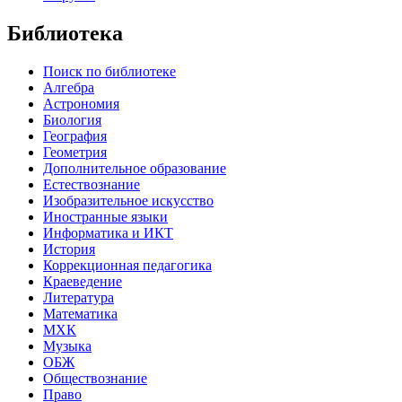
Библиотека
Поиск по библиотеке
Алгебра
Астрономия
Биология
География
Геометрия
Дополнительное образование
Естествознание
Изобразительное искусство
Иностранные языки
Информатика и ИКТ
История
Коррекционная педагогика
Краеведение
Литература
Математика
МХК
Музыка
ОБЖ
Обществознание
Право