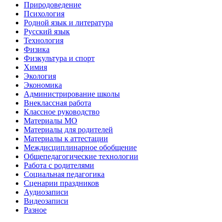
Природоведение
Психология
Родной язык и литература
Русский язык
Технология
Физика
Физкультура и спорт
Химия
Экология
Экономика
Администрирование школы
Внеклассная работа
Классное руководство
Материалы МО
Материалы для родителей
Материалы к аттестации
Междисциплинарное обобщение
Общепедагогические технологии
Работа с родителями
Социальная педагогика
Сценарии праздников
Аудиозаписи
Видеозаписи
Разное