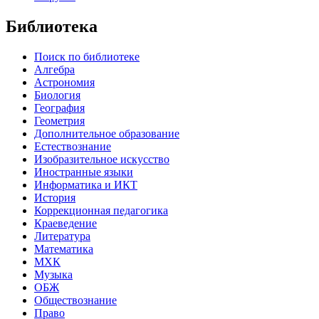
Библиотека
Поиск по библиотеке
Алгебра
Астрономия
Биология
География
Геометрия
Дополнительное образование
Естествознание
Изобразительное искусство
Иностранные языки
Информатика и ИКТ
История
Коррекционная педагогика
Краеведение
Литература
Математика
МХК
Музыка
ОБЖ
Обществознание
Право