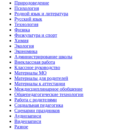
Природоведение
Психология
Родной язык и литература
Русский язык
Технология
Физика
Физкультура и спорт
Химия
Экология
Экономика
Администрирование школы
Внеклассная работа
Классное руководство
Материалы МО
Материалы для родителей
Материалы к аттестации
Междисциплинарное обобщение
Общепедагогические технологии
Работа с родителями
Социальная педагогика
Сценарии праздников
Аудиозаписи
Видеозаписи
Разное