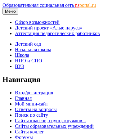
Образовательная социальная сеть
ns
portal.ru
Меню
Обзор возможностей
Детский проект «Алые паруса»
Аттестация педагогических работников
Детский сад
Начальная школа
Школа
НПО и СПО
ВУЗ
Навигация
Вход/регистрация
Главная
Мой мини-сайт
Ответы на вопросы
Поиск по сайту
Сайты классов, групп, кружков...
Сайты образовательных учреждений
Сайты коллег
Форумы