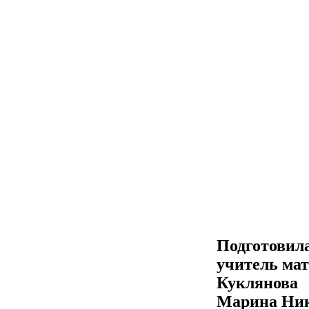
Подготовил
учитель матема
Куклянова
Марина Николае