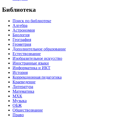
Библиотека
Поиск по библиотеке
Алгебра
Астрономия
Биология
География
Геометрия
Дополнительное образование
Естествознание
Изобразительное искусство
Иностранные языки
Информатика и ИКТ
История
Коррекционная педагогика
Краеведение
Литература
Математика
МХК
Музыка
ОБЖ
Обществознание
Право