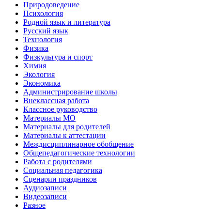
Природоведение
Психология
Родной язык и литература
Русский язык
Технология
Физика
Физкультура и спорт
Химия
Экология
Экономика
Администрирование школы
Внеклассная работа
Классное руководство
Материалы МО
Материалы для родителей
Материалы к аттестации
Междисциплинарное обобщение
Общепедагогические технологии
Работа с родителями
Социальная педагогика
Сценарии праздников
Аудиозаписи
Видеозаписи
Разное