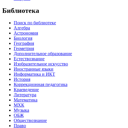
Библиотека
Поиск по библиотеке
Алгебра
Астрономия
Биология
География
Геометрия
Дополнительное образование
Естествознание
Изобразительное искусство
Иностранные языки
Информатика и ИКТ
История
Коррекционная педагогика
Краеведение
Литература
Математика
МХК
Музыка
ОБЖ
Обществознание
Право