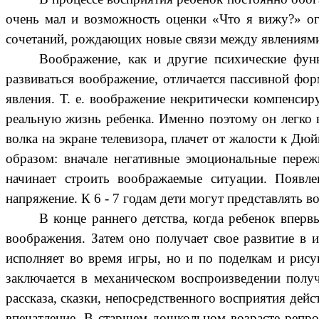
очень мал и возможность оценки «Что я вижу?» ог
сочетаний, рождающих новые связи между явлениями
Воображение, как и другие психические функ
развиваться воображение, отличается пассивной фо
явления. Т. е. воображение некритически компенси
реальную жизнь ребенка. Именно поэтому он легко в
волка на экране телевизора, плачет от жалости к Д
образом: вначале негативные эмоциональные пере
начинает строить воображаемые ситуации. Появл
напряжение. К 6 - 7 годам дети могут представлять 
В конце раннего детства, когда ребенок впер
воображения. Затем оно получает свое развитие в 
исполняет во время игры, но и по поделкам и рису
заключается в механическом воспроизведении получ
рассказа, сказки, непосредственного восприятия дей
впечатление. В старшем дошкольном возрасте репро