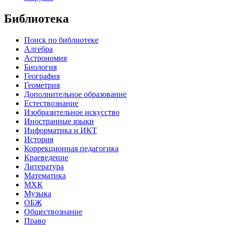
Библиотека
Поиск по библиотеке
Алгебра
Астрономия
Биология
География
Геометрия
Дополнительное образование
Естествознание
Изобразительное искусство
Иностранные языки
Информатика и ИКТ
История
Коррекционная педагогика
Краеведение
Литература
Математика
МХК
Музыка
ОБЖ
Обществознание
Право