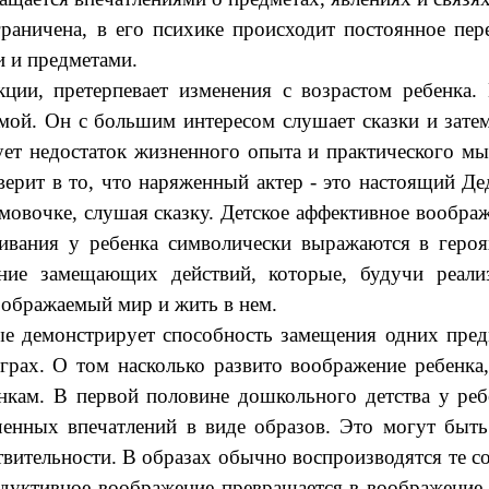
раничена, в его психике происходит постоянное пер
 и предметами.
ции, претерпевает изменения с возрастом ребенка
рмой. Он с большим интересом слушает сказки и зате
рует недостаток жизненного опыта и практического 
ерит в то, что наряженный актер - это настоящий Д
юймовочке, слушая сказку. Детское аффективное вообр
живания у ребенка символически выражаются в геро
ение замещающих действий, которые, будучи реали
воображаемый мир и жить в нем.
вые демонстрирует способность замещения одних пред
играх. О том насколько развито воображение ребенка
нкам. В первой половине дошкольного детства у ре
енных впечатлений в виде образов. Это могут быть
ствительности. В образах обычно воспроизводятся те 
дуктивное воображение превращается в воображение, 