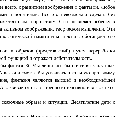
де всего, с развитием воображения и фантазии. Любое
зами и понятиями. Все это невозможно сделать без
ожественным творчеством. Оно позволяет ребенку в
 на активном воображении, творческом мышлении. Эти
тно-логической памяти и мышления, обогащают его
новых образов (представлений) путем переработки
ой функцией и отражает действительность.
л бы фантазией. Мы лишились бы почти всех научных
. А как они смогли бы усваивать школьную программу
ение, фантазия являются высшей и необходимейшей
 А развивается она особенно интенсивно в возрасте от
 сказочные образы и ситуации. Десятилетние дети с
х между ними. Но так как жизненный «багаж» ребенка