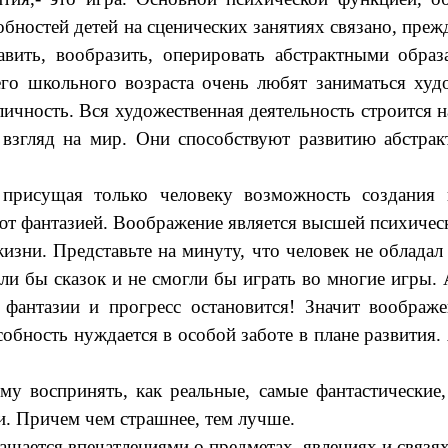
бностей детей на сценических занятиях связано, преж
авить, вообразить, оперировать абстрактными обра
го школьного возраста очень любят заниматься худ
ичность. Вся художественная деятельность строится
взгляд на мир. Они способствуют развитию абстрак
присущая только человеку возможность создания 
т фантазией. Воображение является высшей психическ
изни. Представьте на минуту, что человек не облада
ли бы сказок и не смогли бы играть во многие игры
 фантазии и прогресс остановится! Значит воображ
обность нуждается в особой заботе в плане развития.
му воспринять, как реальные, самые фантастические,
. Причем чем страшнее, тем лучше.
ащается впечатлениями о предметах, явлениях и связя