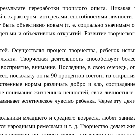
результате переработки прошлого опыта. Никакая т
 с характером, интересами, способностями личности
 быть объективно новым (т. е. социально значимым о
 детьми и объективных открытий. Развитие творческог
детей. Осуществляя процесс творчества, ребенок ис
ультата. Творческая деятельность способствует б
 восприятие, внимание. Последние, в свою очередь, о
с, поскольку он на 90 процентов состоит из открытия
ственные нормы различать добро и зло, сострадание 
вое понимание жизненных ценностей, свои личностные 
звивает эстетическое чувство ребенка. Через эту де
ольники младшего и среднего возраста, любят занима
ся народными ремеслами и т. д. Творчество делает жиз
а и времени, но, самое главное, независимо от лично