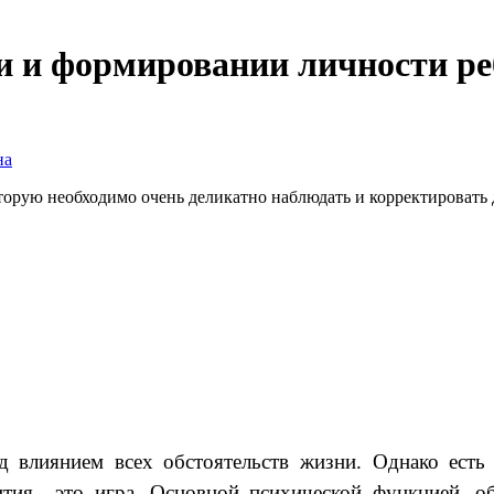
и и формировании личности р
на
рую необходимо очень деликатно наблюдать и корректировать д
 влиянием всех обстоятельств жизни. Однако есть 
тия,- это игра. Основной психической функцией, о