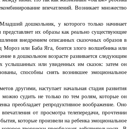
екомбинирование впечатлений. Возникает множество
. Младший дошкольник, у которого только начинает
м представляет их образы как реально существующие
мышления внедрением описанных сказочных образов в
ед Мороз или Баба Яга, боится злого волшебника или
ажение в дошкольном возрасте развивается следующим
ях услышанных или увиденных им сказок: затем он
зованы, способны снять возникшее эмоциональное
метов другими, наступает начальная стадия развития
, можно судить не только по тем ролям, которые он
бенка преобладает репродуктивное воображение. Оно
 впечатления от просмотра телепередачи, прочтении
события, которые произвели на ребенка эмоциональное
которое творчески преобразует действительность. В