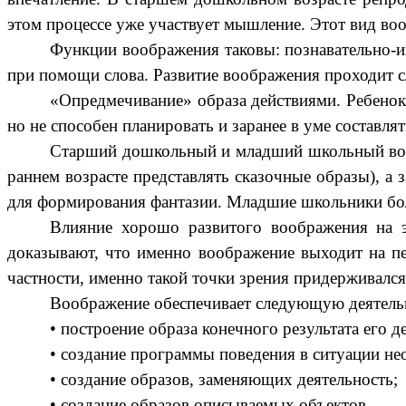
этом процессе уже участвует мышление. Этот вид во
Функции воображения таковы: познавательно-и
при помощи слова. Развитие воображения проходит 
«Опредмечивание» образа действиями. Ребенок 
но не способен планировать и заранее в уме составл
Старший дошкольный и младший школьный возр
раннем возрасте представлять сказочные образы), а 
для формирования фантазии. Младшие школьники бо
Влияние хорошо развитого воображения на эт
доказывают, что именно воображение выходит на пе
частности, именно такой точки зрения придерживался
Воображение обеспечивает следующую деятельн
• построение образа конечного результата его д
• создание программы поведения в ситуации не
• создание образов, заменяющих деятельность;
• создание образов описываемых объектов.