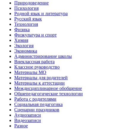
Природоведение
Психология
Родной язык и литература
Русский язык
Технология
Физика
Физкультура и спорт
Химия
Экология
Экономика
Администрирование школы
Внеклассная работа
Классное руководство
Материалы МО
Материалы для родителей
Материалы к аттестации
Междисциплинарное обобщение
Общепедагогические технологии
Работа с родителями
Социальная педагогика
Сценарии праздников
Аудиозаписи
Видеозаписи
Разное