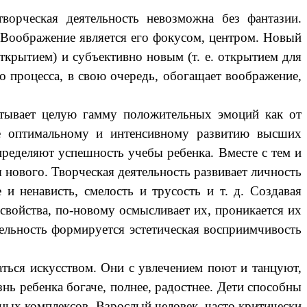
ворческая деятельность невозможна без фантазии.
. Воображение является его фокусом, центром. Новый
ткрытием) и субъективно новым (т. е. открытием для
о процесса, в свою очередь, обогащает воображение,
пытывает целую гамму положительных эмоций как от
олее оптимальному и интенсивному развитию высших
пределяют успешность учебы ребенка. Вместе с тем и
 нового. Творческая деятельность развивает личность
и ненависть, смелость и трусость и т. д. Создавая
свойства, по-новому осмысливает их, проникается их
ятельность формируется эстетическая восприимчивость
ться искусством. Они с увлечением поют и танцуют,
нь ребенка богаче, полнее, радостнее. Дети способны
стных комплексов. Взрослый человек, часто критически