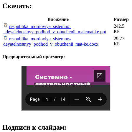
Скачать:
Вложение
Размер
242.5
respublika_mordoviya_sistemno-
КБ
_deyatelnostnyy_podhod_v_obuchenii_matematike.ppt
29.77
respublika_mordoviya_sistemno-
КБ
deyatelnostnyy_podhod_v_obuchenii_mat-ke.docx
Предварительный просмотр:
Подписи к слайдам: