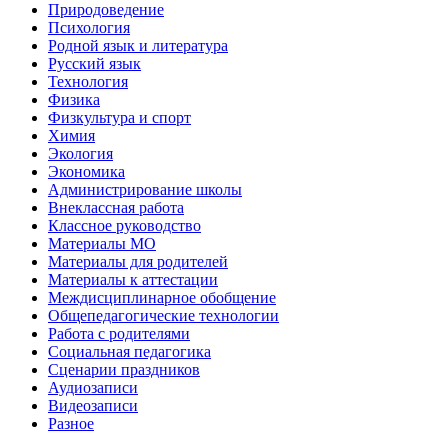
Природоведение
Психология
Родной язык и литература
Русский язык
Технология
Физика
Физкультура и спорт
Химия
Экология
Экономика
Администрирование школы
Внеклассная работа
Классное руководство
Материалы МО
Материалы для родителей
Материалы к аттестации
Междисциплинарное обобщение
Общепедагогические технологии
Работа с родителями
Социальная педагогика
Сценарии праздников
Аудиозаписи
Видеозаписи
Разное