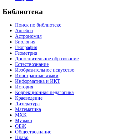
Библиотека
Поиск по библиотеке
Алгебра
Астрономия
Биология
География
Геометрия
Дополнительное образование
Естествознание
Изобразительное искусство
Иностранные языки
Информатика и ИКТ
История
Коррекционная педагогика
Краеведение
Литература
Математика
МХК
Музыка
ОБЖ
Обществознание
Право