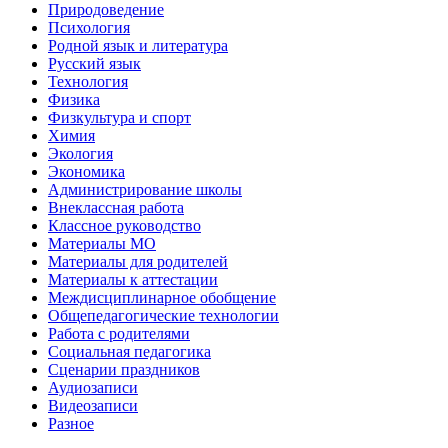
Природоведение
Психология
Родной язык и литература
Русский язык
Технология
Физика
Физкультура и спорт
Химия
Экология
Экономика
Администрирование школы
Внеклассная работа
Классное руководство
Материалы МО
Материалы для родителей
Материалы к аттестации
Междисциплинарное обобщение
Общепедагогические технологии
Работа с родителями
Социальная педагогика
Сценарии праздников
Аудиозаписи
Видеозаписи
Разное