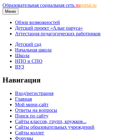
Образовательная социальная сеть
ns
portal.ru
Меню
Обзор возможностей
Детский проект «Алые паруса»
Аттестация педагогических работников
Детский сад
Начальная школа
Школа
НПО и СПО
ВУЗ
Навигация
Вход/регистрация
Главная
Мой мини-сайт
Ответы на вопросы
Поиск по сайту
Сайты классов, групп, кружков...
Сайты образовательных учреждений
Сайты коллег
Форумы