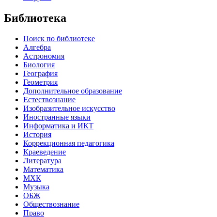
Библиотека
Поиск по библиотеке
Алгебра
Астрономия
Биология
География
Геометрия
Дополнительное образование
Естествознание
Изобразительное искусство
Иностранные языки
Информатика и ИКТ
История
Коррекционная педагогика
Краеведение
Литература
Математика
МХК
Музыка
ОБЖ
Обществознание
Право