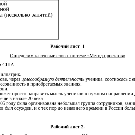
ной
тной
ы (несколько занятий)
Рабочий лист 1
Определим ключевые слова по теме «Метод проектов»
 в США.
илпатрик.
ове, через
целесообразную деятельность
ученика, соотносясь с 
есованность в приобретаемых знаниях.
изни.
 может просто направить мысль учеников в нужном направлении
еще в начале 20 века
05 году была организована небольшая группа сотрудников, зани
в был осужден, и с тех пор до недавнего времени в России бол
Рабочий лист 2.