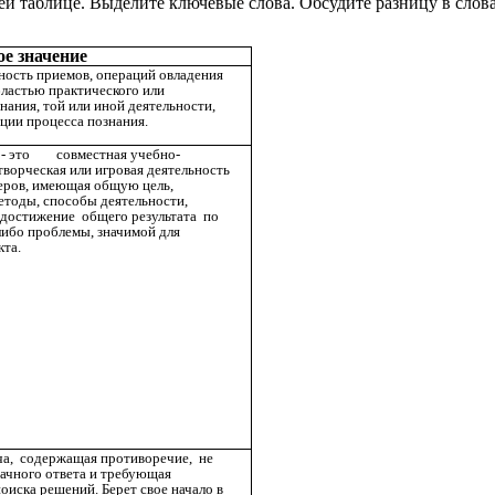
таблице. Выделите ключевые слова. Обсудите разницу в словар
ое значение
ность приемов, операций овладения
ластью практического или
нания, той или иной деятельности,
ции процесса познания.
 - это совместная учебно-
творческая или игровая деятельность
еров, имеющая общую цель,
етоды, способы деятельности,
 достижение общего результата по
ибо проблемы, значимой для
кта.
ча, содержащая противоречие, не
ачного ответа и требующая
оиска решений. Берет свое начало в