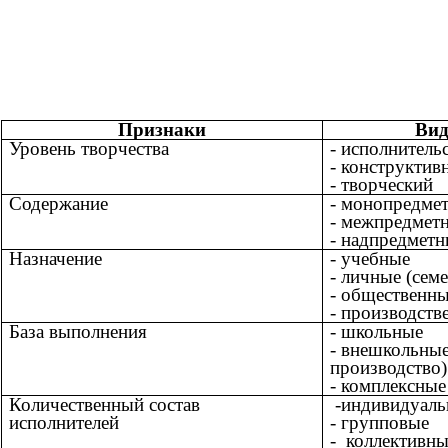
Признаки
Вид
Уровень творчества
- исполнитель
- конструктив
- творческий
Содержание
- монопредме
- межпредмет
- надпредметн
Назначение
- учебные
- личные (сем
- общественн
- производств
База выполнения
- школьные
- внешкольные
производство)
- комплексные
Количественный состав
-индивидуаль
исполнителей
- групповые
- коллективны