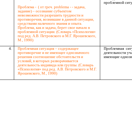
проблемной ситу
Проблема - ( от греч. рroblema - - задача,
задание) – осознание субъектом
невозможности разрешить трудности и
противоречия, возникшие в данной ситуации,
средствами наличного знания и опыта.
Проблема, как и задача, берет свое начало в
проблемной ситуации. (Словарь «Психология»
под ред. А.В. Петровского и М.Г. Ярошевского,
М., 1990)
4.
Проблемная ситуация – содержащее
Проблемная ситу
противоречие и не имеющее однозначного
деятельности уч
решения соотношение обстоятельств и
имеющие однозн
условий, в которых разворачивается
деятельность индивида или группы. (Словарь
«Психология» под ред. А.В. Петровского и М.Г.
Ярошевского, М., 1990)