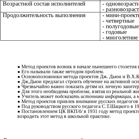
Возрастной состав исполнителей
- одновозраст
- разновозрас
Продолжительность выполнения
- мини-проект
- четвертные
- полугодовые
- годовые
- многолетние
Метод проектов возник в начале нынешнего столетия
Его называли также методом проблем.
Основоположники метода проектов Дж. Дьюи и В.Х.К
Дж.Дьюи предлагал строить обучение на активной осн
Чрезвычайно важно показать детям их личную заинтер
Для этого необходима
проблема
, взятая из реальной ж
Учитель может
подсказать источники информации
, а
Метод проектов привлек внимание русских педагогов 
Под руководством русского педагога С.Т.Шацкого в 19
Постановлением ЦК ВКП/б/ в 1931 году метод проекто
возродить этот метод в школьной практике.