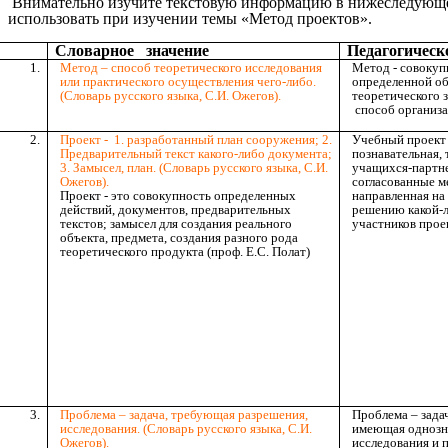
Внимательно изучите текстовую информацию в нижеследующей 
использовать при изучении темы «Метод проектов».
Словарное значение
Педагогическ
1.
Метод – способ теоретического исследования
Метод -
совокуп
или практического осуществления чего-либо.
определенной об
(Словарь русского языка, С.И. Ожегов).
теоретического з
способ организа
2.
Проект - 1. разработанный план сооружения; 2.
Учебный проект
Предварительный текст какого-либо документа;
познавательная, 
3. Замысел, план. (Словарь русского языка, С.И.
учащихся-партн
Ожегов).
согласованные м
Проект - это совокупность определенных
направленная на
действий, документов, предварительных
решению какой-л
текстов; замысел для создания реального
участников прое
объекта, предмета, создания разного рода
теоретического продукта (проф. Е.С. Полат)
3.
Проблема – задача, требующая разрешения,
Проблема – зада
исследования. (Словарь русского языка, С.И.
имеющая однозн
Ожегов).
исследования и п