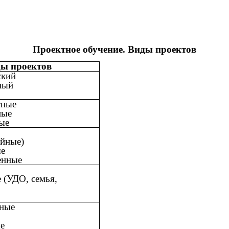
Проектное обучение. Виды проектов
ы проектов
ский
ный
тные
ные
ые
ейные)
ые
енные
 (УДО, семья,
ные
е