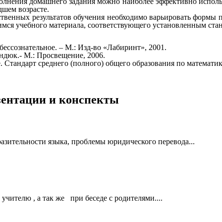
лнения домашнего задания можно наиболее эффективно использо
дшем возрасте.
ественных результатов обучения необходимо варьировать формы 
имся учебного материала, соответствующего установленным с
ессознательное. – М.: Изд-во «Лабиринт», 2001.
ндюк.- М.: Просвещение, 2006.
. Стандарт среднего (полного) общего образования по математи
езентации и конспекты
азительности языка, проблемы юридического перевода...
чителю , а так же при беседе с родителями....