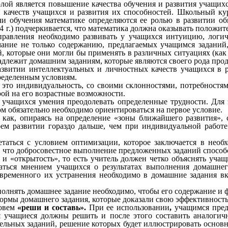
лой является повышение качества обучения и развития учащих
 качеств учащихся и развития их способностей. Школьный ку
чи обучения математике определяются ее ролью в развитии о
004 г.) подчеркивается, что математика должна оказывать полож
правления необходимо развивать у учащихся интуицию, логич
мание не только содержанию, предлагаемых учащимся заданий
 которые они могли бы применять в различных ситуациях (как 
адлежит домашним заданиям, которые являются своего рода пр
звитии интеллектуальных и личностных качеств учащихся в р
ределенным условиям.
 это индивидуальность, со своими склонностями, потребностя
ой на его возрастные возможности.
 учащихся умения преодолевать определенные трудности. Для 
м обязательно необходимо ориентироваться на первое условие.
к как, опираясь на определение «зоны ближайшего развития»,
оем развитии гораздо дальше, чем при индивидуальной работе 
аться с условием оптимизации, которое заключается в необ
 что добросовестное выполнение предложенных заданий способс
и «открытость», то есть учитель должен четко объяснять уча
ться мнением учащихся о результатах выполнения домашнего
евременного их устранения необходимо в домашние задания вк
выполнять домашнее задание необходимо, чтобы его содержани
ы домашнего задания, которые доказали свою эффективность в
зовем
«реши и составь».
При ее использовании
,
учащимся предл
я учащиеся должны решить и после этого составить аналоги
тельных заданий, решение которых будет иллюстрировать осно