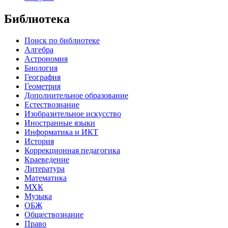
Библиотека
Поиск по библиотеке
Алгебра
Астрономия
Биология
География
Геометрия
Дополнительное образование
Естествознание
Изобразительное искусство
Иностранные языки
Информатика и ИКТ
История
Коррекционная педагогика
Краеведение
Литература
Математика
МХК
Музыка
ОБЖ
Обществознание
Право