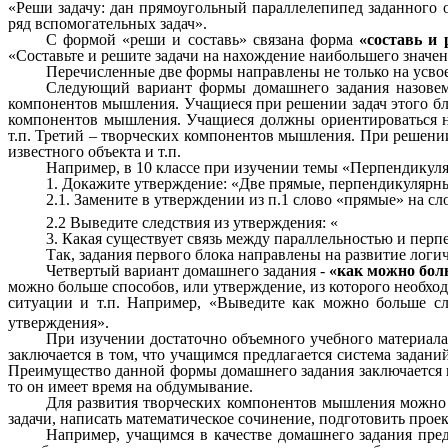
«Реши задачу: дан прямоугольный параллелепипед заданного о
ряд вспомогательных задач».
С формой «реши и составь» связана форма
«составь и
«Составьте и решите задачи на нахождение наибольшего значен
Перечисленные две формы направлены не только на усвое
Следующий вариант формы домашнего задания назов
компонентов мышления. Учащиеся при решении задач этого бл
компонентов мышления. Учащиеся должны ориентироваться на
т.п. Третий – творческих компонентов мышления. При решени
известного объекта и т.п.
Например, в 10 классе при изучении темы «Перпендикуля
1. Докажите утверждение: «Две прямые, перпендикулярны
2.1. Замените в утверждении из п.1 слово «прямые» на с
2.2 Выведите следствия из утверждения: «
3. Какая существует связь между параллельностью и пе
Так, задания первого блока направлены на развитие логи
Четвертый вариант домашнего задания -
«как можно бол
можно больше способов, или утверждение, из которого необхо
ситуации и т.п. Например, «Выведите как можно больше 
утверждения».
При изучении достаточно объемного учебного материал
заключается в том, что учащимся предлагается система задани
Преимущество данной формы домашнего задания заключается в т
то он имеет время на обдумывание.
Для развития творческих компонентов мышления можно 
задачи, написать математическое сочинение, подготовить проек
Например, учащимся в качестве домашнего задания пред