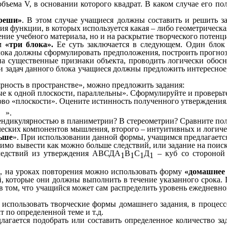
бъема V, в основании которого квадрат. В каком случае его п
 реши»
. В этом случае учащиеся должны составить и решить 
ия функции, в которых используется какая – либо геометрическа
ние учебного материала, но и на раскрытие творческого потенц
ем
«три блока».
Ее суть заключается в следующем. Один блок
ока должны сформулировать предположения, построить прогноз 
 существенные признаки объекта, проводить логически обосн
и задач данного блока учащиеся должны предложить интересное
рность в пространстве», можно предложить задания:
е к одной плоскости, параллельны». Сформулируйте и проверьт
лово «плоскости». Оцените истинность полученного утверждения
».
рпендикулярностью в планиметрии? В стереометрии? Сравните п
ческих компонентов мышления, второго – интуитивных и логичес
ьше
». При использовании данной формы, учащимся предлагается
димо вывести как можно больше следствий, или задание на пои
следствий из утверждения АВСДА
В
С
Д
– куб со стороной 
1
1
1
1
а, на уроках повторения можно использовать форму
«домашнее 
й, которые они должны выполнить в течение указанного срока. 
ом, что учащийся может сам распределить уровень ежедневной н
использовать творческие формы домашнего задания, в процес
т по определенной теме и т.д.
лагается подобрать или составить определенное количество за