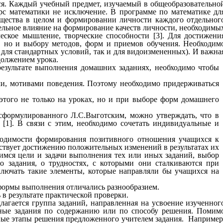
ся. Каждый учебный предмет, изучаемый в общеобразовательно
рс математики не исключение. В программе по математике дл
бщества в целом и формировании личности каждого отдельног
ительное влияние на формирование качеств личности, необходимы
еское мышление, творческие способности [3]. Для достижени
, но и выбору методов, форм и приемов обучения. Необходим
для стандартных условий, так и для видоизмененных). И важна
одолжением урока.
езультате выполнения домашних заданиях, необходимо чтобы
ми, мотивами поведения. Поэтому необходимо придерживаться
этого не только на уроках, но и при выборе форм домашнего
 сформулированного Л.С.Выготским, можно утверждать, что в
[1]. В связи с этим, необходимо сочетать индивидуальные и
ходимости формирования позитивного отношения учащихся к
твует достижению положительных изменений в результатах их
щимся цели и задачи выполнения тех или иных заданий, выбор
 задания, о трудностях, с которыми они сталкиваются при
лючать такие элементы, которые направляли бы учащихся на
е и формы выполнения отличались разнообразием.
 результате практической проверки.
агается группа заданий, направленная на усвоение изученног
чные задания по содержанию или по способу решения. Помим
вные этапы решения предложенного учителем задания. Например