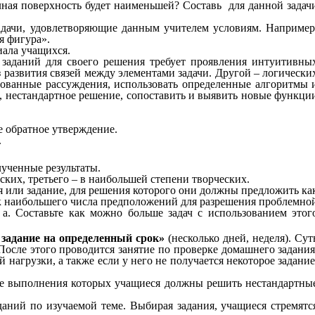
олная поверхность будет наименьшей? Составь для данной задач
задачи, удовлетворяющие данным учителем условиям. Например
я фигура».
иала учащихся.
 заданий для своего решения требует проявления интуитивны
развития связей между элементами задачи. Другой – логически
ованные рассуждения, использовать определенные алгоритмы 
, нестандартное решение, сопоставить и выявить новые функци
е обратное утверждение.
.
олученные результаты.
ких, третьего – в наибольшей степени творческих.
 или задание, для решения которого они должны предложить ка
ск наибольшего числа предположений для разрешения проблемно
а. Составьте как можно больше задач с использованием этог
задание на определенный срок»
(несколько дней, неделя). Сут
После этого проводится занятие по проверке домашнего задания
агрузки, а также если у него не получается некоторое задание
се выполнения которых учащиеся должны решить нестандартны
даний по изучаемой теме. Выбирая задания, учащиеся стремятс