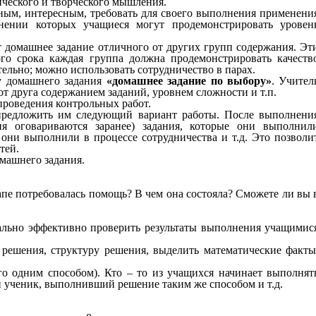
гического и творческого мышления.
тным, интересным, требовать для своего выполнения применени
нении которых учащиеся могут продемонстрировать уровен
т домашнее задание отличного от других групп содержания. Эт
ого срока каждая группа должна продемонстрировать качеств
тельно; можно использовать сотрудничество в парах.
у домашнего задания
«домашнее задание по выбору»
. Учител
т друга содержанием заданий, уровнем сложности и т.п.
роведения контрольных работ.
 предложить им следующий вариант работы. После выполнени
ия оговариваются заранее) задания, которые они выполнил
они выполнили в процессе сотрудничества и т.д. Это позволи
тей.
машнего задания.
пе потребовалась помощь? В чем она состояла? Сможете ли вы 
мально эффективно проверить результаты выполнения учащимис
 решения, структуру решения, выделить математические факты
о одним способом). Кто – то из учащихся начинает выполнят
й ученик, выполнивший решение таким же способом и т.д.