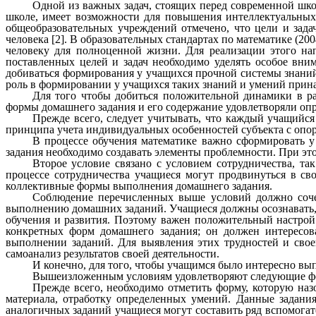
Одной из важных задач, стоящих перед современной шко
школе, имеет возможности для повышения интеллектуальных
общеобразовательных учреждений отмечено, что цели и зада
человека [2]. В образовательных стандартах по математике (2
человеку для полноценной жизни. Для реализации этого на
поставленных целей и задач необходимо уделять особое вни
добиваться формирования у учащихся прочной системы знаний,
роль в формировании у учащихся таких знаний и умений прин
Для того чтобы добиться положительной динамики в ра
формы домашнего задания и его содержание удовлетворяли оп
Прежде всего, следует учитывать, что каждый учащийся
принципа учета индивидуальных особенностей субъекта с опор
В процессе обучения математике важно сформировать у
задания необходимо создавать элементы проблемности. При это
Второе условие связано с условием сотрудничества, та
процессе сотрудничества учащиеся могут продвинуться в св
коллективные формы выполнения домашнего задания.
Соблюдение перечисленных выше условий должно сочет
выполнению домашних заданий. Учащиеся должны осознавать,
обучения и развития. Поэтому важен положительный настрой 
конкретных форм домашнего задания; он должен интересова
выполнении заданий. Для выявления этих трудностей и сво
самоанализ результатов своей деятельности.
И конечно, для того, чтобы учащимся было интересно 
Вышеизложенным условиям удовлетворяют следующие форм
Прежде всего, необходимо отметить форму, которую на
материала, отработку определенных умений. Данные задани
аналогичных заданий учащиеся могут составить ряд вспомога