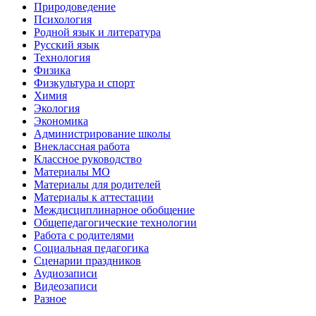
Природоведение
Психология
Родной язык и литература
Русский язык
Технология
Физика
Физкультура и спорт
Химия
Экология
Экономика
Администрирование школы
Внеклассная работа
Классное руководство
Материалы МО
Материалы для родителей
Материалы к аттестации
Междисциплинарное обобщение
Общепедагогические технологии
Работа с родителями
Социальная педагогика
Сценарии праздников
Аудиозаписи
Видеозаписи
Разное