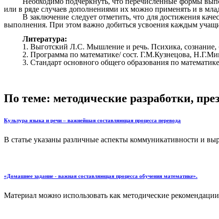
Необходимо подчеркнуть, что перечисленные формы выпо
или в ряде случаев дополнениями их можно применять и в мла
В заключение следует отметить, что для достижения кач
выполнения. При этом важно добиться усвоения каждым учащ
Литература:
1. Выготский Л.С. Мышление и речь. Психика, сознание, б
2. Программа по математике/ сост. Г.М.Кузнецова, Н.Г.Ми
3. Стандарт основного общего образования по математике
По теме: методические разработки, пр
Культура языка и речи – важнейшая составляющая процесса перевода
В статье указаны различные аспекты коммуникативности и выр
«Домашнее задание - важная составляющая процесса обучения математике».
Материал можно использовать как методические рекомендации у