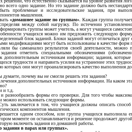
их решении, что естественно сказывается на уровне развития ло
но всего одно задание. Но это задание должно быть нестандар
быть проблемные и исследовательские задания, при выпол
мпонентов мышления.
овать
«домашнее задание по группам»
. Каждая группа получае
спределяя между собой нагрузку. По истечении установленн
формировать группы может учитель, а могут учащиеся самостоя
особенности учащихся можно им предложить следующую форм
еделенный блок заданий. Блоки заданий могут отличаться друг о
ми модификациями могут быть использованы в качестве форм п
вляли бы самоанализ результатов своей деятельности, можно
задания отметить специальными обозначениями (обозначен
 к дополнительным источникам информации; задания, которые 
ихся трудности и направить усилия на устранение этих труднос
 которых они могут проанализировать качество выполнения до
ы думаете, почему вы не смогли решить эти задания?
влечения дополнительных источников информации. На каком эта
ьно?
 и т.д.
 и разнообразить формы его проверки. Для того чтобы макси
и можно использовать следующие формы.
уть заключается в том, что учащиеся должны описать способ
 логических компонентов мышления.
 решается одним способом, или группа учащихся выполнила ег
отором моменте он останавливается и решение продолжает друго
оторую включить задания из домашней работы.
 задания в парах или группах».