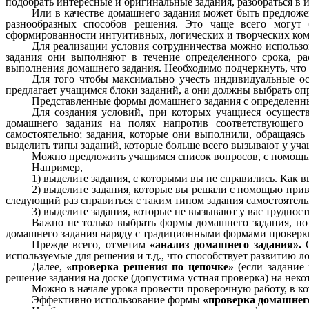
подобрать интересные и оригинальные задания, разобраться в 
Или в качестве домашнего задания может быть предложе
разнообразных способов решения. Это чаще всего могут 
сформированности интуитивных, логических и творческих ко
Для реализации условия сотрудничества можно использ
задания они выполняют в течение определенного срока, ра
выполнения домашнего задания. Необходимо подчеркнуть, что 
Для того чтобы максимально учесть индивидуальные 
предлагает учащимся блоки заданий, а они должны выбрать опр
Представленные формы домашнего задания с определенны
Для создания условий, при которых учащиеся осущест
домашнего задания на полях напротив соответствующего 
самостоятельно; задания, которые они выполнили, обращаясь
выделить типы заданий, которые больше всего вызывают у учащ
Можно предложить учащимся список вопросов, с помощью
Например,
1) выделите задания, с которыми вы не справились. Как в
2) выделите задания, которые вы решали с помощью при
следующий раз справиться с таким типом задания самостоятел
3) выделите задания, которые не вызывают у вас трудности
Важно не только выбрать формы домашнего задания, но
домашнего задания наряду с традиционными формами проверк
Прежде всего, отметим
«анализ домашнего задания».
С
используемые для решения и т.д., что способствует развитию
Далее,
«проверка решения по цепочке»
(если задание
решение задания на доске (допустима устная проверка) на нек
Можно в начале урока провести проверочную работу, в к
Эффективно использование формы
«проверка домашнего