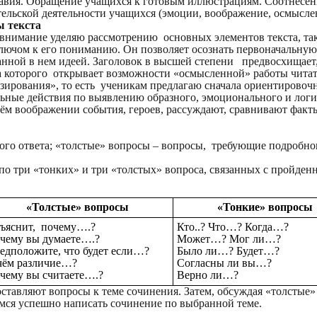
лавия. Обращение учащихся к готовым иллюстрациям. Соотнесен
тельской деятельности учащихся (эмоции, воображение, осмысл
ы текста
 внимание уделяю рассмотрению основных элементов текста, та
лючом к его пониманию. Он позволяет осознать первоначальную 
анной в нем идеей. Заголовок в высшей степени предвосхищает,
а которого открывает возможности «осмысленной» работы читат
рования», то есть ученикам предлагаю сначала ориентировочны
льные действия по выявлению образного, эмоционального и логи
воём воображении события, героев, рассуждают, сравнивают фак
го ответа; «толстые» вопросы – вопросы, требующие подробног
по три «тонких» и три «толстых» вопроса, связанных с пройден
«Толстые» вопросы
«Тонкие» вопросы
ъяснит, почему….?
Кто..? Что…? Когда…?
чему вы думаете….?
Может…? Мог ли…?
едположите, что будет если…?
Было ли…? Будет…?
чём различие…?
Согласны ли вы…?
чему вы считаете….?
Верно ли…?
ставляют вопросы к теме сочинения. Затем, обсуждая «толстые»
мся успешно написать сочинение по выбранной теме.