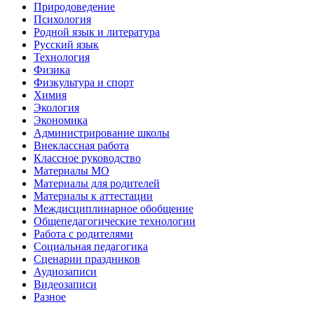
Природоведение
Психология
Родной язык и литература
Русский язык
Технология
Физика
Физкультура и спорт
Химия
Экология
Экономика
Администрирование школы
Внеклассная работа
Классное руководство
Материалы МО
Материалы для родителей
Материалы к аттестации
Междисциплинарное обобщение
Общепедагогические технологии
Работа с родителями
Социальная педагогика
Сценарии праздников
Аудиозаписи
Видеозаписи
Разное