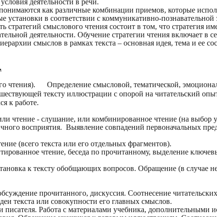
условия деятельности в речи.
 понимаются как различные комбинации приемов, которые испо
 установки в соответствии с коммуникативно-познавательной за
сть стратегий смыслового чтения состоит в том, что стратегия 
ательной деятельности. Обучение стратегии чтения включает в 
иерархии смыслов в рамках текста – основная идея, тема и ее 
.
о чтения). Определение смысловой, тематической, эмоциональ
шествующей тексту иллюстрации с опорой на читательский опыт
я к работе.
или чтение - слушание, или комбинированное чтение (на выбор у
ного восприятия. Выявление совпадений первоначальных пред
ние (всего текста или его отдельных фрагментов).
нтированное чтение, беседа по прочитанному, выделение ключевы
тановка к тексту обобщающих вопросов. Обращение (в случае не
 обсуждение прочитанного, дискуссия. Соотнесение читательски
еи текста или совокупности его главных смыслов.
сти писателя. Работа с материалами учебника, дополнительными 