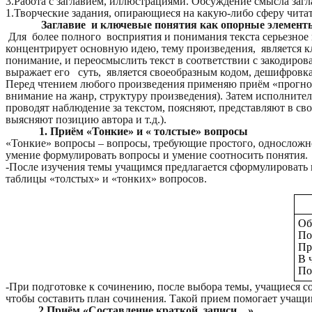
3.Работа с заглавием, иллюстрациями. Обсуждение смысла заг
1.Творческие задания, опирающиеся на какую-либо сферу чита
Заглавие и ключевые понятия как опорные элемент
Для более полного восприятия и понимания текста серьезное
концентрирует основную идею, тему произведения, является к
понимание, и переосмыслить текст в соответствии с закодиров
выражает его суть, является своеобразным кодом, дешифровк
Перед чтением любого произведения применяю приём «прогнози
внимание на жанр, структуру произведения). Затем исполните
проводят наблюдение за текстом, поясняют, представляют в с
выясняют позицию автора и т.д.).
1. Приём «Тонкие» и « толстые» вопросы
«Тонкие» вопросы – вопросы, требующие простого, односложно
умение формулировать вопросы и умение соотносить понятия.
-После изучения темы учащимся предлагается сформулировать 
таблицы «толстых» и «тонких» вопросов.
Об
По
Пр
В 
По
-При подготовке к сочинению, после выбора темы, учащиеся со
чтобы составить план сочинения. Такой прием помогает учащи
2.Приём «Составление краткой записи…»