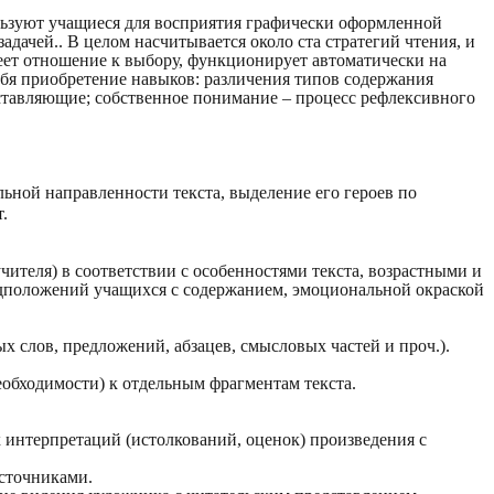
льзуют учащиеся для восприятия графически оформленной
дачей.. В целом насчитывается около ста стратегий чтения, и
имеет отношение к выбору, функционирует автоматически на
себя приобретение навыков: различения типов содержания
составляющие; собственное понимание – процесс рефлексивного
ной направленности текста, выделение его героев по
.
чителя) в соответствии с особенностями текста, возрастными и
положений учащихся с содержанием, эмоциональной окраской
х слов, предложений, абзацев, смысловых частей и проч.).
обходимости) к отдельным фрагментам текста.
х интерпретаций (истолкований, оценок) произведения с
источниками.