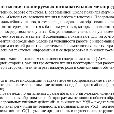
достижения планируемых познавательных метапредм
нию, работе с текстом. В современной школе появился
терми
мму
«Основы смыслового чтения и работа с текстом». Программа
дальнейших планов, в том числе, продолжения образования и с
 компьютером, относится к базовым умениям, которые позволяют
то, посредством чего учатся. Как установили ученые, на успевае
ь, чем все вместе взятые. Исследования показывают: для того, 
ановится необходимым условием успешности работы с информаци
дним из путей развития читательской грамотности является ст
ленной текстовой информации и ее переработка в личностно-см
а понимание читающим смыслового содержания текста
(
Асмолов А
дной стороны, умения грамотного чтения необходимы при работ
 другой стороны, чтение играет важную роль в социализации обу
а.
я в тексте информации и адекватное ее воспроизведение в тех 
оторого является понимание основных идей каждого абзаца (кажд
е).
ловые вехи по начальным фразам абзаца, по заголовкам, членить
ом освоения образовательной программы основного общего обра
версальных учебных действий: в личностные УУД – входят моти
ольная регуляция деятельности; в познавательные УУД – логиче
никативные УУД – умение организовать и осуществить сотруднич