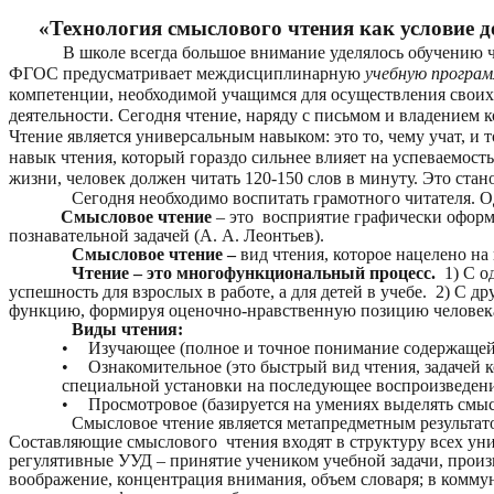
«Технология смыслового чтения как условие 
В школе всегда большое внимание уделялось обучению чте
ФГОС предусматривает междисциплинарную
учебную програ
компетенции, необходимой учащимся для осуществления своих 
деятельности. Сегодня чтение, наряду с письмом и владением
Чтение является универсальным навыком: это то, чему учат, и 
навык чтения, который гораздо сильнее влияет на успеваемост
жизни, человек должен читать 120-150 слов в минуту. Это ст
Сегодня необходимо воспитать грамотного читателя. О
Смысловое чтение
– это восприятие графически оформ
познавательной задачей (А. А. Леонтьев).
Смысловое чтение –
вид чтения, которое нацелено н
Чтение – это многофункциональный процесс.
1) С о
успешность для взрослых в работе, а для детей в учебе. 2) С
функцию, формируя оценочно-нравственную позицию человек
Виды чтения:
•
Изучающее (полное и точное понимание содержащейс
•
Ознакомительное (это быстрый вид чтения, задачей к
специальной установки на последующее воспроизведени
•
Просмотровое (базируется на умениях выделять смыс
Смысловое чтение является метапредметным результат
Составляющие смыслового чтения входят в структуру всех уни
регулятивные УУД – принятие учеником учебной задачи, произв
воображение, концентрация внимания, объем словаря; в комму