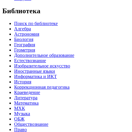
Библиотека
Поиск по библиотеке
Алгебра
Астрономия
Биология
География
Геометрия
Дополнительное образование
Естествознание
Изобразительное искусство
Иностранные языки
Информатика и ИКТ
История
Коррекционная педагогика
Краеведение
Литература
Математика
МХК
Музыка
ОБЖ
Обществознание
Право