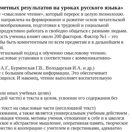
етных результатов на уроках русского языка»
н
«смысловое чтение», который перерос в целую
технологию
.
 направлена на формирование и развитие основ читательской
амообразования, подготовки к трудовой и социальной
 продуктивно работать и свободно общаться с разными людьми.
мость ученика влияет около 200 факторов. Фактор №1 – это
чтобы быть компетентным по всем предметам и в дальнейшем в
ей.
ратегиальный подход к обучению смысловому чтению.
ысловые установки в соответствии с коммуникативно-
.Г., Бурменская Г.В., Володарская И.А. и др.)
е с большим объемом информации. Это обеспечивает
чающихся. И наконец, чтение выполняет воспитательную
или иных учебных целях)
ой части) и текста в целом, усвоение его содержания без
 текст на смысловые части (несплошной текст)
зования, а также является универсальным учебным действием .
вация чтения, мотивы учения, отношение к себе и к школе;в
ское и абстрактное мышление, оперативная память, творческое
ество и кооперацию с учителем и сверстниками, адекватно