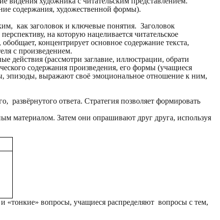
ие видения художника с читательским представлением.
ение содержания, художественной формы).
ким, как заголовок и ключевые понятия. Заголовок
перспективу, на которую нацеливается читательское
 обобщает, концентрирует основное содержание текста,
еля с произведением.
е действия (рассмотри заглавие, иллюстрации, обрати
ческого содержания произведения, его формы (учащиеся
ты, эпизоды, выражают своё эмоциональное отношение к ним,
о, развёрнутого ответа. Стратегия позволяет формировать
ным материалом. Затем они опрашивают друг друга, используя
 и «тонкие» вопросы, учащиеся распределяют вопросы с тем,