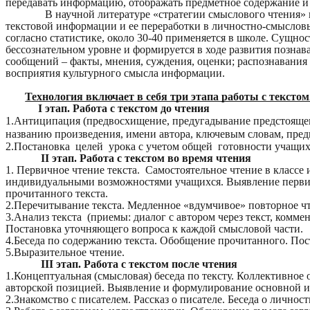
передавать информацию, отображать предметное содержание и 
В научной литературе «стратегии смыслового чтения»
текстовой информации и ее переработки в личностно-смысловые
согласно статистике, около 30-40 применяется в школе. Сущно
бессознательном уровне и формируется в ходе развития познав
сообщений – факты, мнения, суждения, оценки; распознавания 
восприятия культурного смысла информации.
Технология включает в себя три этапа работы с текстом
I этап. Работа с текстом до чтения
1.Антиципация (предвосхищение, предугадывание предстоящег
названию произведения, имени автора, ключевым словам, пред
2.Постановка целей урока с учетом общей готовности учащихс
II этап. Работа с текстом во время чтения
1. Первичное чтение текста. Самостоятельное чтение в классе 
индивидуальными возможностями учащихся. Выявление первич
прочитанного текста.
2.Перечитывание текста. Медленное «вдумчивое» повторное чте
3.Анализ текста (приемы: диалог с автором через текст, комме
Постановка уточняющего вопроса к каждой смысловой части.
4.Беседа по содержанию текста. Обобщение прочитанного. Пос
5.Выразительное чтение.
III этап. Работа с текстом после чтения
1.Концептуальная (смысловая) беседа по тексту. Коллективное
авторской позицией. Выявление и формулирование основной ид
2.Знакомство с писателем. Рассказ о писателе. Беседа о лично