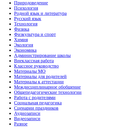
Природоведение
Психология
Родной язык и литература
Русский язык
Технология
Физика
Физкультура и спорт
Химия
Экология
Экономика
Администрирование школы
Внеклассная работа
Классное руководство
Материалы МО
Материалы для родителей
Материалы к аттестации
Междисциплинарное обобщение
Общепедагогические технологии
Работа с родителями
Социальная педагогика
Сценарии праздников
Аудиозаписи
Видеозаписи
Разное