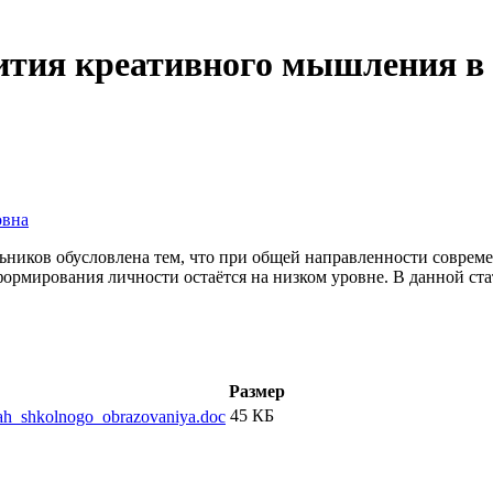
ития креативного мышления в
овна
иков обусловлена тем, что при общей направленности современ
ормирования личности остаётся на низком уровне. В данной ста
Размер
45 КБ
kah_shkolnogo_obrazovaniya.doc