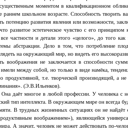
 существенным моментом в квалификационном облике
 раннем школьном возрасте. Способность творить ва
ать потенцию развития явления или возможности, закл
 что развитое эстетическое чувство с его принципом 
все частности и детали этого «целого», до того как
емы абстракции. Дело в том, что потребление плод
 глядеть на окружающий мир, но видеть его высокора
ть воображения не заключается в способности сумм
 имели между собой, но только в виде намёка, тенде
о продуктивной, т.е. творческой производящей, а н
минания». (Э.В.Ильенков).
у. Она даёт многое в любой профессии. У человека 
ий тип интеллекта. В окружающем мире он всегда буде
мяти. В трудных жизненных ситуациях он не найдёт 
«продуктивным воображением»), являющейся универс
а. А значит, человек не может действовать по-челов