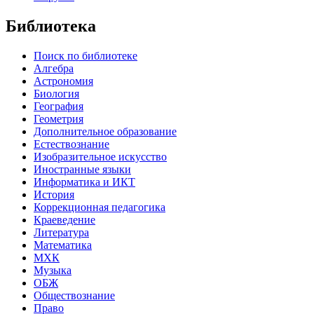
Библиотека
Поиск по библиотеке
Алгебра
Астрономия
Биология
География
Геометрия
Дополнительное образование
Естествознание
Изобразительное искусство
Иностранные языки
Информатика и ИКТ
История
Коррекционная педагогика
Краеведение
Литература
Математика
МХК
Музыка
ОБЖ
Обществознание
Право