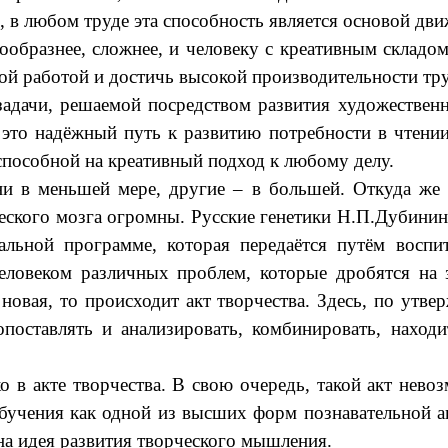
 в любом труде эта способность является основой дви
ообразнее, сложнее, и человеку с креативным складом
й работой и достичь высокой производительности тру
задачи, решаемой посредством развития художестве
 это надёжный путь к развитию потребности в чтении
пособной на креативный подход к любому делу.
ни в меньшей мере, другие – в большей. Откуда же
ческого мозга огромны. Русские генетики Н.П.Дубини
альной программе, которая передаётся путём восп
ловеком различных проблем, которые дробятся на за
 новая, то происходит акт творчества. Здесь, по ут
опоставлять и анализировать, комбинировать, находи
ко в акте творчества. В свою очередь, такой акт не
обучения как одной из высших форм познавательной а
на идея развития творческого мышления.