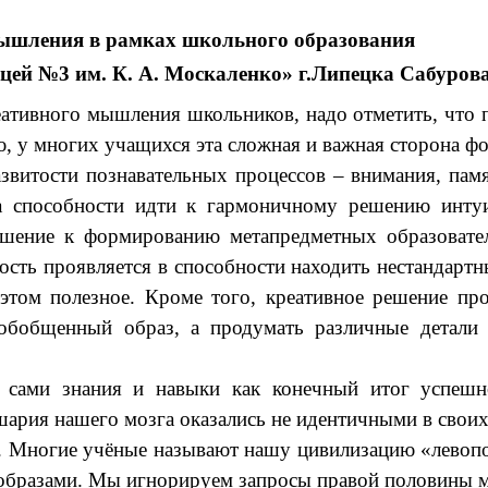
мышления в рамках школьного образования
ей №3 им. К. А. Москаленко» г.Липецка Сабурова
еативного мышления школьников, надо отметить, что 
ю, у многих учащихся эта сложная и важная сторона ф
звитости познавательных процессов – внимания, пам
 способности идти к гармоничному решению интуит
шение к формированию метапредметных образовател
ость
проявляется в способности находить нестандартн
 этом полезное. Кроме того, креативное решение п
бобщенный образ, а продумать различные детали 
о сами знания и навыки как конечный итог успешн
шария нашего мозга оказались не идентичными в своих
. Многие учёные называют нашу цивилизацию «левопо
образами. Мы игнорируем запросы правой половины моз