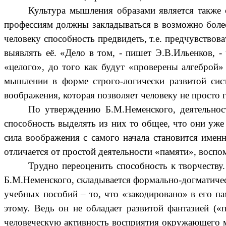
Культура мышления образами является также
профессиям должны закладываться в возможно более
человеку способность предвидеть, т.е. предчувствов
выявлять её. «Дело в том, - пишет Э.В.Ильенков, -
«целого», до того как будут «проверены алгеброй» 
мышлении в форме строго-логически развитой сист
воображения, которая позволяет человеку не просто
По утверждению Б.М.Неменского, деятельнос
способность выделять из них то общее, что они уже
сила воображения с самого начала становится именн
отличается от простой деятельности «памяти», воспо
Трудно переоценить способность к творчеств
Б.М.Неменского, складывается формально-догматическ
учебных пособий – то, что «закодировано» в его па
этому. Ведь он не обладает развитой фантазией (
человеческую активность восприятия окружающего мир