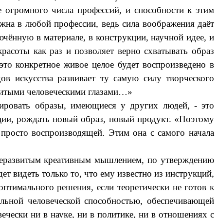
 огромного числа профессий, и способности к этим
жна в любой профессии, ведь сила воображения даёт
ючённую в материале, в конструкции, научной идее, и
красоты как раз и позволяет верно схватывать образ
 это конкретное живое целое будет воспроизведено в
ов искусства развивает ту самую силу творческого
звитыми человеческими глазами…»
ировать образы, имеющиеся у других людей, - это
нции, рождать новый образ, новый продукт. «Поэтому
е просто воспроизводящей. Этим она с самого начала
с неразвитым креативным мышлением, по утверждению
т видеть только то, что ему известно из инструкций,
оптимального решения, если теоретически не готов к
альной человеческой способностью, обеспечивающей
ечески ни в науке, ни в политике, ни в отношениях с