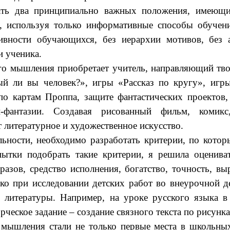
ать два принципиально важных положения, имеющи
ь, используя только информативные способы обучен
ивности обучающихся, без иерархии мотивов, без 
и ученика.
о мышления приобретает учитель, направляющий твор
й ли вы человек?», игры «Рассказ по кругу», игры
 картам Проппа, защите фантастических проектов,
ии-фантазии. Создавая рисованный фильм, комикс,
 литературное и художественное искусство.
ельности, необходимо разработать критерии, по кот
пытки подобрать такие критерии, я решила оценив
зов, средство исполнения, богатство, точность, вы
ько при исследовании детских работ во внеурочной
 литературы. Например, на уроке русского языка в
ческое задание – создание связного текста по рисунка
 мышления стали не только первые места в школьных