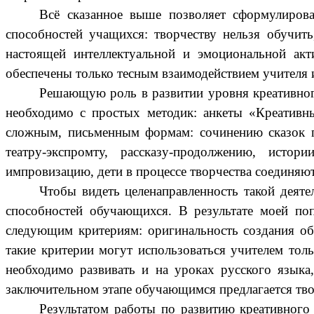
Всё сказанное выше позволяет сформулиров
способностей учащихся: творчеству нельзя обучит
настоящей интеллектуальной и эмоциональной акт
обеспечены только тесным взаимодействием учителя 
Решающую роль в развитии уровня креативног
необходимо с простых методик: анкеты «Креативны
сложным, письменным формам: сочинению сказок по
театру-экспромту, рассказу-продолжению, истор
импровизацию, дети в процессе творчества соединяют
Чтобы видеть целенаправленность такой деят
способностей обучающихся. В результате моей по
следующим критериям: оригинальность создания обра
такие критерии могут использоваться учителем тол
необходимо развивать и на уроках русского языка,
заключительном этапе обучающимся предлагается твор
Результатом работы по развитию креативного