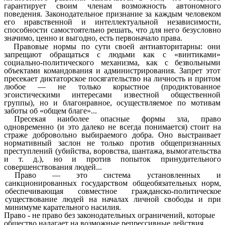
гарантирует своим членам возможность автономного
поведения. Законодательное признание за каждым человеком
его нравственной и интеллектуальной независимости,
способности самостоятельно решать, что для него безусловно
значимо, ценно и выгодно, есть первоначало права.
Правовые нормы по сути своей антиавторитарны: они
запрещают обращаться с людьми как с «винтиками»
социально-политического механизма, как с безвольными
объектами командования и администрирования. Запрет этот
пресекает диктаторское посягательство на личность и притом
любое — не только корыстное (продиктованное
эгоистическими интересами известной общественной
группы), но и благонравное, осуществляемое по мотивам
заботы об «общем благе»...
Пресекая наиболее опасные формы зла, право
одновременно (и это далеко не всегда понимается) стоит на
страже добровольно выбираемого добра. Оно выстраивает
нормативный заслон не только против общепризнанных
преступлений (убийства, воровства, шантажа, вымогательства
и т. д.), но и против попыток принудительного
совершенствования людей...
Право — это система установленных и
санкционированных государством общеобязательных норм,
обеспечивающая совместное гражданско-политическое
существование людей на началах личной свободы и при
минимуме карательного насилия.
Право - не право без законодательных ограничений, которые
общество налагает на возможные репрессивные действия