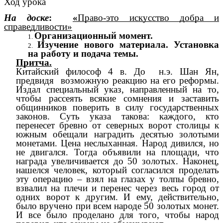
Ход урока
На доске
:
«
Право-это искусство добра и
справедливости»
Организационный момент.
Изучение нового материала. Установка
на работу и подача темы.
Притча.
Китайский философ 4 в. До н.э. Шан Ян,
предвидя возможную реакцию на его реформы.
Издал специальный указ, направленный на то,
чтобы рассеять всякие сомнения и заставить
общинников поверить в силу государственных
законов. Суть указа такова: каждого, кто
перенесет бревно от северных ворот столицы к
южным обещали наградить десятью золотыми
монетами. Цена неслыханная. Народ дивился, но
не двигался. Тогда объявили на площади, что
награда увеличивается до 50 золотых. Наконец,
нашелся человек, который согласился проделать
эту операцию – взял на глазах у толпы бревно,
взвалил на плечи и перенес через весь город от
одних ворот к другим. И ему, действительно,
было вручено при всем народе 50 золотых монет.
И все было проделано для того, чтобы народ