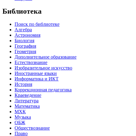
Библиотека
Поиск по библиотеке
Алгебра
Астрономия
Биология
География
Геометрия
Дополнительное образование
Естествознание
Изобразительное искусство
Иностранные языки
Информатика и ИКТ
История
Коррекционная педагогика
Краеведение
Литература
Математика
МХК
Музыка
ОБЖ
Обществознание
Право