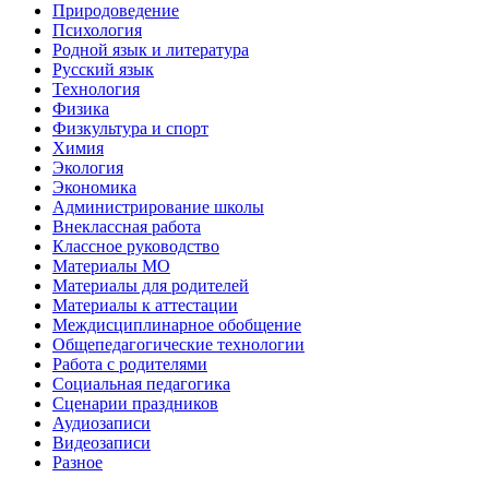
Природоведение
Психология
Родной язык и литература
Русский язык
Технология
Физика
Физкультура и спорт
Химия
Экология
Экономика
Администрирование школы
Внеклассная работа
Классное руководство
Материалы МО
Материалы для родителей
Материалы к аттестации
Междисциплинарное обобщение
Общепедагогические технологии
Работа с родителями
Социальная педагогика
Сценарии праздников
Аудиозаписи
Видеозаписи
Разное