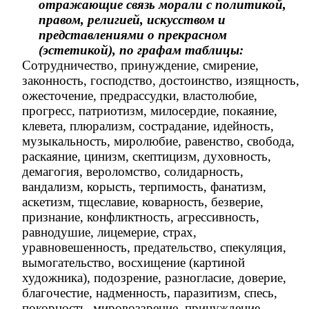
отражающие связь морали с политикой,
правом, религией, искусством и
представлениями о прекрасном
(эстетикой), по графам таблицы:
Сотрудничество, принуждение, смирение,
законность, господство, достоинство, изящность,
ожесточение, предрассудки, властолюбие,
прогресс, патриотизм, милосердие, покаяние,
клевета, плюрализм, сострадание, идейность,
музыкальность, миролюбие, равенство, свобода,
раскаяние, цинизм, скептицизм, духовность,
демагогия, вероломство, солидарность,
вандализм, корысть, терпимость, фанатизм,
аскетизм, тщеславие, коварность, безверие,
признание, конфликтность, агрессивность,
равнодушие, лицемерие, страх,
уравновешенность, предательство, спекуляция,
вымогательство, восхищение (картиной
художника), подозрение, разногласие, доверие,
благочестие, надменность, паразитизм, спесь,
покорность, мировоззрение, принуждение,