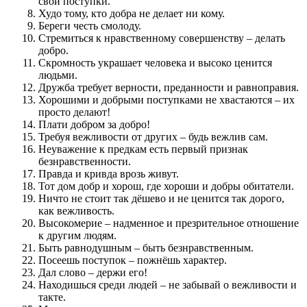
свои поступки.
Худо тому, кто добра не делает ни кому.
Береги честь смолоду.
Стремиться к нравственному совершенству – делать
добро.
Скромность украшает человека и высоко ценится
людьми.
Дружба требует верности, преданности и равноправия.
Хорошими и добрыми поступками не хвастаются – их
просто делают!
Плати добром за добро!
Требуя вежливости от других – будь вежлив сам.
Неуважение к предкам есть первый признак
безнравственности.
Правда и кривда врозь живут.
Тот дом добр и хорош, где хороши и добры обитатели.
Ничто не стоит так дёшево и не ценится так дорого,
как вежливость.
Высокомерие – надменное и презрительное отношение
к другим людям.
Быть равнодушным – быть безнравственным.
Посеешь поступок – пожнёшь характер.
Дал слово – держи его!
Находишься среди людей – не забывай о вежливости и
такте.