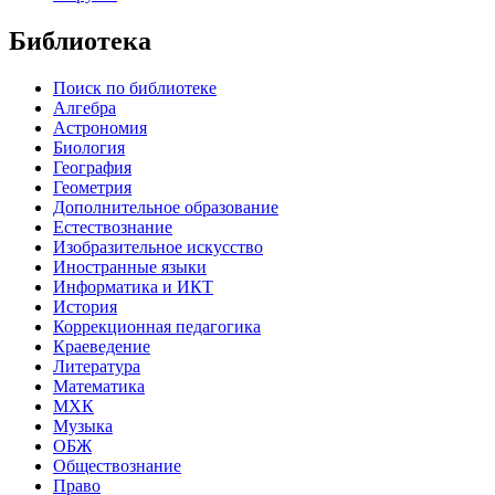
Библиотека
Поиск по библиотеке
Алгебра
Астрономия
Биология
География
Геометрия
Дополнительное образование
Естествознание
Изобразительное искусство
Иностранные языки
Информатика и ИКТ
История
Коррекционная педагогика
Краеведение
Литература
Математика
МХК
Музыка
ОБЖ
Обществознание
Право