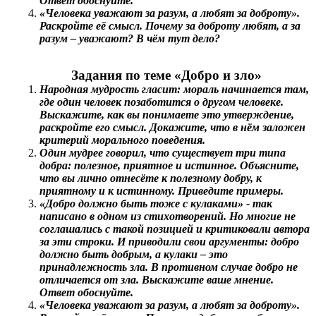
Ответ обоснуйте.
«Человека уважают за разум, а любят за доброту».
Раскройте её смысл. Почему за доброту любят, а за
разум – уважают? В чём тут дело?
Задания по теме «Добро и зло»
Народная мудрость гласит: мораль начинается там,
где один человек позаботится о другом человеке.
Выскажите, как вы понимаете это утверждение,
раскройте его смысл. Докажите, что в нём заложен
критерий морального поведения.
Один мудрее говорил, что существует три типа
добра: полезное, приятное и истинное. Объясните,
что вы лично отнесёте к полезному добру, к
приятному и к истинному. Приведите примеры.
«Добро должно быть тоже с кулаками» - так
написано в одном из стихотворений. Но многие не
соглашались с такой позицией и критиковали автора
за эти строки. И приводили свои аргументы: добро
должно быть добрым, а кулаки – это
принадлежность зла. В противном случае добро не
отличается от зла. Выскажите ваше мнение.
Ответ обоснуйте.
«Человека уважают за разум, а любят за доброту».