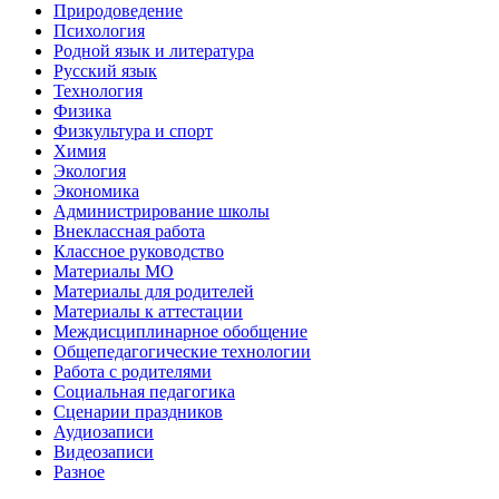
Природоведение
Психология
Родной язык и литература
Русский язык
Технология
Физика
Физкультура и спорт
Химия
Экология
Экономика
Администрирование школы
Внеклассная работа
Классное руководство
Материалы МО
Материалы для родителей
Материалы к аттестации
Междисциплинарное обобщение
Общепедагогические технологии
Работа с родителями
Социальная педагогика
Сценарии праздников
Аудиозаписи
Видеозаписи
Разное