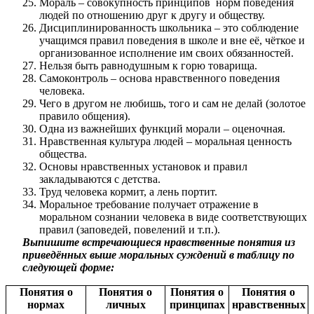
Мораль – совокупность принципов норм поведения
людей по отношению друг к другу и обществу.
Дисциплинированность школьника – это соблюдение
учащимся правил поведения в школе и вне её, чёткое и
организованное исполнение им своих обязанностей.
Нельзя быть равнодушным к горю товарища.
Самоконтроль – основа нравственного поведения
человека.
Чего в другом не любишь, того и сам не делай (золотое
правило общения).
Одна из важнейших функций морали – оценочная.
Нравственная культура людей – моральная ценность
общества.
Основы нравственных установок и правил
закладываются с детства.
Труд человека кормит, а лень портит.
Моральное требование получает отражение в
моральном сознании человека в виде соответствующих
правил (заповедей, повелений и т.п.).
Выпишите встречающиеся нравственные понятия из
приведённых выше моральных суждений в таблицу по
следующей форме:
Понятия о
Понятия о
Понятия о
Понятия о
нормах
личных
принципах
нравственных