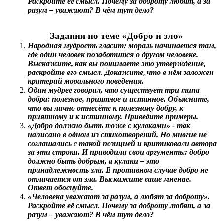
Раскройте её смысл. Почему за доброту любят, а за
разум – уважают? В чём тут дело?
Задания по теме «Добро и зло»
Народная мудрость гласит: мораль начинается там,
где один человек позаботится о другом человеке.
Выскажите, как вы понимаете это утверждение,
раскройте его смысл. Докажите, что в нём заложен
критерий морального поведения.
Один мудрее говорил, что существует три типа
добра: полезное, приятное и истинное. Объясните,
что вы лично отнесёте к полезному добру, к
приятному и к истинному. Приведите примеры.
«Добро должно быть тоже с кулаками» - так
написано в одном из стихотворений. Но многие не
соглашались с такой позицией и критиковали автора
за эти строки. И приводили свои аргументы: добро
должно быть добрым, а кулаки – это
принадлежность зла. В противном случае добро не
отличается от зла. Выскажите ваше мнение.
Ответ обоснуйте.
«Человека уважают за разум, а любят за доброту».
Раскройте её смысл. Почему за доброту любят, а за
разум – уважают? В чём тут дело?