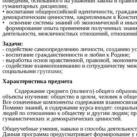
поведения, основанного на уважении закона и право
гуманитарных дисциплин;
• воспитание общероссийской идентичности, граждан
демократическим ценностям, закрепленным в Консти
• освоение системы знаний об экономической и иных
формирование опыта применения полученных знаний 
деятельности, межличностных отношений, отношений
Задачи:
- содействие самоопределению личности, созданию ус
- воспитание гражданственности и любви к Родине;
- выработка основ нравственной, правовой, экономич
- содействие взаимопониманию и сотрудничеству ме
социальными
группами;
Характеристика предмета
Содержание среднего (полного) общего образовани
объекты изучения: общество в целом, человек в обще
Все означенные компоненты содержания взаимосв
Помимо знаний, в содержание курса входят: социаль
людей по отношению к обществу и другим людям; пр
гуманистических и демократических ценностей.
Общеучебные умения, навыки и способы деятельнос
Данная программа предусматривает формирование у