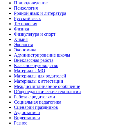
Природоведение
Психология
Родной язык и литература
Русский язык
Технология
Физика
Физкультура и спорт
Химия
Экология
Экономика
Администрирование школы
Внеклассная работа
Классное руководство
Материалы МО
Материалы для родителей
Материалы к аттестации
Междисциплинарное обобщение
Общепедагогические технологии
Работа с родителями
Социальная педагогика
Сценарии праздников
Аудиозаписи
Видеозаписи
Разное