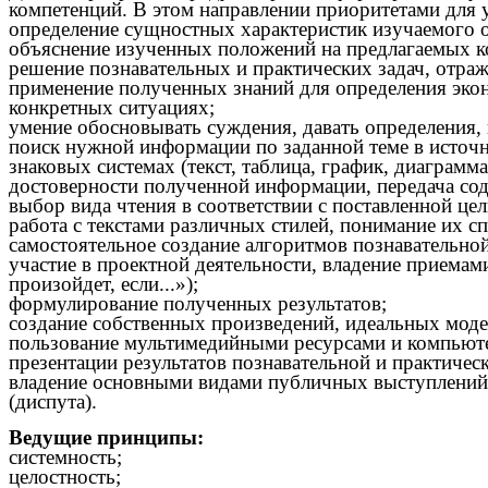
компетенций. В этом направлении приоритетами для 
определение сущностных характеристик изучаемого об
объяснение изученных положений на предлагаемых к
решение познавательных и практических задач, отр
применение полученных знаний для определения экон
конкретных ситуациях;
умение обосновывать суждения, давать определения, п
поиск нужной информации по заданной теме в источн
знаковых системах (текст, таблица, график, диаграм
достоверности полученной информации, передача сод
выбор вида чтения в соответствии с поставленной цел
работа с текстами различных стилей, понимание их с
самостоятельное создание алгоритмов познавательной
участие в проектной деятельности, владение приемам
произойдет, если...»);
формулирование полученных результатов;
создание собственных произведений, идеальных моде
пользование мультимедийными ресурсами и компьюте
презентации результатов познавательной и практическ
владение основными видами публичных выступлений (
(диспута).
Ведущие принципы:
системность;
целостность;