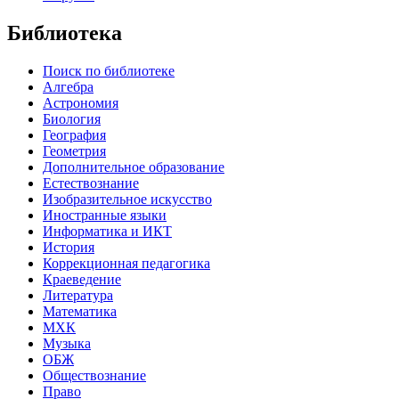
Библиотека
Поиск по библиотеке
Алгебра
Астрономия
Биология
География
Геометрия
Дополнительное образование
Естествознание
Изобразительное искусство
Иностранные языки
Информатика и ИКТ
История
Коррекционная педагогика
Краеведение
Литература
Математика
МХК
Музыка
ОБЖ
Обществознание
Право