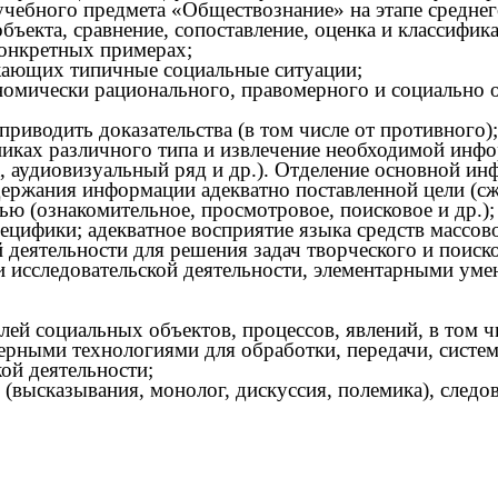
учебного предмета «Обществознание» на этапе средне
ъекта, сравнение, сопоставление, оценка и классифик
онкретных примерах;
ажающих типичные социальные ситуации;
омически рационального, правомерного и социально о
риводить доказательства (в том числе от противного);
иках различного типа и извлечение необходимой инфо
ма, аудиовизуальный ряд и др.). Отделение основной и
ержания информации адекватно поставленной цели (сж
ью (ознакомительное, просмотровое, поисковое и др.);
пецифики; адекватное восприятие языка средств массо
 деятельности для решения задач творческого и поиско
и исследовательской деятельности, элементарными уме
лей социальных объектов, процессов, явлений, в том 
рными технологиями для обработки, передачи, систем
ой деятельности;
высказывания, монолог, дискуссия, полемика), следов