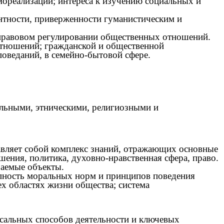
мореализации; интереса к изучению социальных и
антности, приверженности гуманистическим и
, правовом регулировании общественных отношений.
тношений; гражданской и общественной
оведаний, в семейно-бытовой сфере.
льными, этническими, религиозными и
ляет собой комплекс знаний, отражающих основные
шения, политика, духовно-нравственная сфера, право.
гом изучаемые объекты.
упность моральных норм и принципов поведения
 областях жизни общества; система
сальных способов деятельности и ключевых