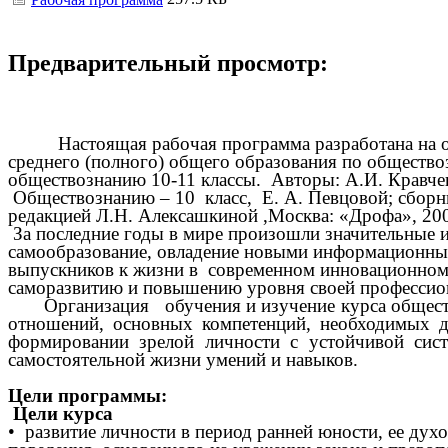
Предварительный просмотр:
Настоящая рабочая программа разработана на осно
среднего (полного) общего образования по обществ
обществознанию 10-11 классы. Авторы: А.И. Кравчен
Обществознанию – 10 класс, Е. А. Певцовой; сборни
редакцией Л.Н. Алексашкиной ,Москва: «Дрофа», 200
За последние годы в мире произошли значительные и
самообразование, овладение новыми информационным
выпускников к жизни в современном инновационном
саморазвитию и повышению уровня своей профессио
Организация обучения и изучение курса общест
отношений, основных компетенций, необходимых д
формировании зрелой личности с устойчивой сис
самостоятельной жизни умений и навыков.
Цели программы:
Цели курса
• развитие личности в период ранней юности, ее ду