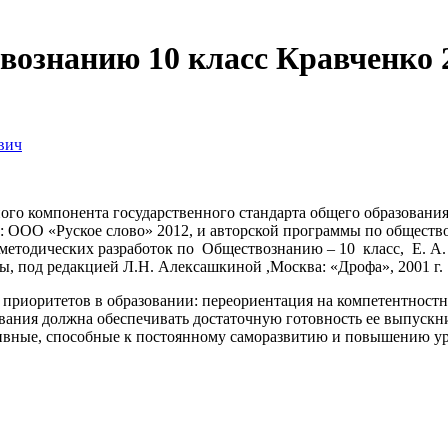
вознанию 10 класс Кравченко 
вич
ного компонента государственного стандарта общего образовани
 ООО «Руское слово» 2012, и авторской программы по общество
методических разработок по Обществознанию – 10 класс, Е. А.
, под редакцией Л.Н. Алексашкиной ,Москва: «Дрофа», 2001 г.
 приоритетов в образовании: переориентация на компетентност
вания должна обеспечивать достаточную готовность ее выпуск
вные, способные к постоянному саморазвитию и повышению ур