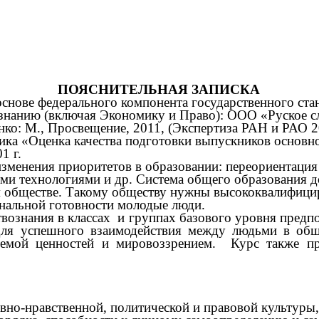
ПОЯСНИТЕЛЬНАЯ ЗАПИСКА
ве федерального компонента государственного стан
ознанию (включая Экономику и Право): ООО «Руское с
ко: М., Просвещение, 2011, (Экспертиза РАН и РАО 
ка «Оценка качества подготовки выпускников основн
1 г.
зменения приоритетов в образовании: переориентация
и технологиями и др. Система общего образования до
 обществе. Такому обществу нужны высококвалифицир
нальной готовности молодые люди.
вознания в классах и группах базового уровня предп
ля успешного взаимодействия между людьми в общ
темой ценностей и мировоззрением. Курс также п
ховно-нравственной, политической и правовой культур