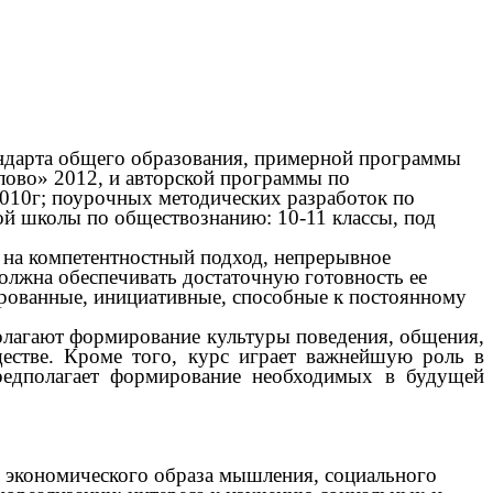
дарта общего образования, примерной программы
лово» 2012, и авторской программы по
2010г; поурочных методических разработок по
ой школы по обществознанию: 10-11 классы, под
 на компетентностный подход, непрерывное
лжна обеспечивать достаточную готовность ее
ованные, инициативные, способные к постоянному
олагают формирование культуры поведения, общения,
естве. Кроме того, курс играет важнейшую роль в
редполагает формирование необходимых в будущей
ы, экономического образа мышления, социального