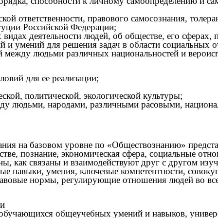
порядка, способности к личному самоопределению и са
ской ответственности, правового самосознания, толер
туции Российской Федерации;
 видах деятельности людей, об обществе, его сферах
и умений для решения задач в области социальных о
 между людьми различных национальностей и вероисп
ловий для ее реализации;
еской, политической, экологической культуры;
жду людьми, народами, различными расовыми, национа
я на базовом уровне по «Обществознанию» представ
стве, познание, экономическая сфера, социальные отно
язаны, как связаны и взаимодействуют друг с дру
ные навыки, умения, ключевые компетентности, совок
авовые нормы, регулирующие отношения людей во всех
ти
 обучающихся общеучебных умений и навыков, универ