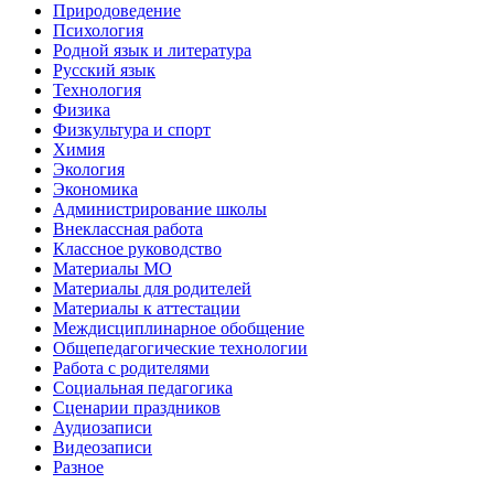
Природоведение
Психология
Родной язык и литература
Русский язык
Технология
Физика
Физкультура и спорт
Химия
Экология
Экономика
Администрирование школы
Внеклассная работа
Классное руководство
Материалы МО
Материалы для родителей
Материалы к аттестации
Междисциплинарное обобщение
Общепедагогические технологии
Работа с родителями
Социальная педагогика
Сценарии праздников
Аудиозаписи
Видеозаписи
Разное