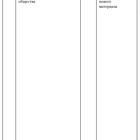
общества
нового
материала