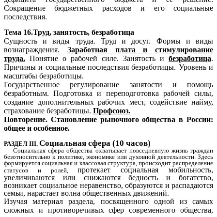
Сокращение бюджетных расходов и его социальные
последствия.
Тема 16.Труд, занятость, безработица
Сущность и виды труда. Труд и досуг. Формы и виды
вознаграждения.
Заработная плата и стимулирование
труда.
Понятие о рабочей силе. Занятость и
безработица
.
Причины и социальные последствия безработицы. Уровень и
масштабы безработицы.
Государственное регулирование занятости и помощь
безработным. Подготовка и переподготовка рабочей силы,
создание дополнительных рабочих мест, содействие найму,
страхование безработицы.
Профсоюз.
Повторение. Становление рыночного общества в России:
общее и особенное.
Социальная сфера (10 часов)
РАЗДЕЛ III.
Социальная сфера общества охватывает повседневную жизнь граждан
безотносительно к политике, экономике или духовной деятельности. Здесь
формируется социальная и классовая структура, происходит распределение
протекает социальная мобильность,
статусов и ролей,
увеличиваются или снижаются бедность и богатство,
возникает социальное неравенство, образуются и распадаются
семьи, нарастает волна общественных движений.
Изучая материал раздела, посвященного одной из самых
сложных и противоречивых сфер современного общества,