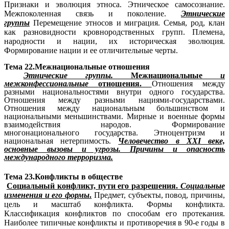
Признаки и эволюция этноса. Этническое самосознание.
Межпоколенная связь и поколение.
Этнические
группы
Перемещение этносов и миграция. Семья, род, клан
как разновидности кровнородственных групп. Племена,
народности и нации, их историческая эволюция.
Формирование нации и ее отличительные черты.
Тема 22.Межнациональные отношения
Этнические группы.
Межнациональные
и
межконфессиональные
отношения.
Отношения между
разными национальностями внутри одного государства.
Отношения между разными нациями-государствами.
Отношения между национальным большинством и
национальными меньшинствами. Мирные и военные формы
взаимодействия народов. Формирование
многонационального государства. Этноцентризм и
национальная нетерпимость.
Человечество в XXI веке,
основные вызовы и угрозы. Причины и опасность
международного терроризма.
Тема 23.Конфликты в обществе
Социальный конфликт, пути его разрешения.
Социальные
изменения и его формы
.
Предмет, субъекты, повод, причины,
цель и масштаб конфликта. Формы конфликта.
Классификация конфликтов по способам его протекания.
Наиболее типичные конфликты и противоречия в 90-е годы в