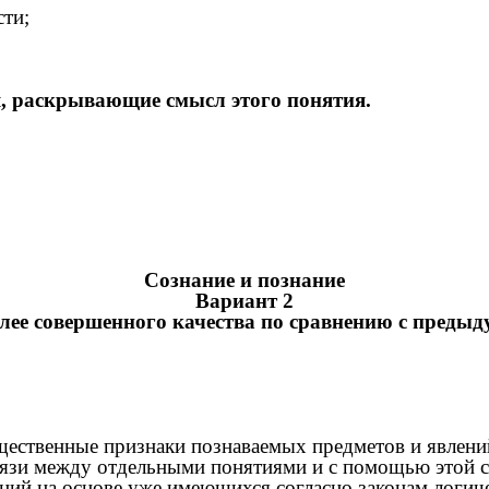
сти;
я, раскрывающие смысл этого понятия.
Сознание и познание
Вариант 2
олее совершенного качества по сравнению с преды
щественные признаки познаваемых предметов и явлени
вязи между отдельными понятиями и с помощью этой св
ений на основе уже имеющихся согласно законам логи