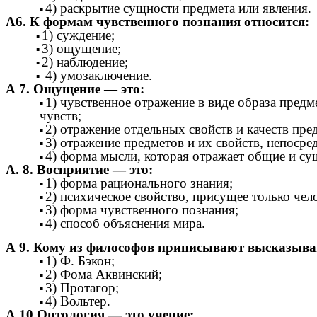
4) раскрытие сущности предмета или явления.
А6. К формам чувственного познания относится:
1) суждение;
3) ощущение;
2) наблюдение;
4) умозаключение.
А 7. Ощущение — это:
1) чувственное отражение в виде образа пред
чувств;
2) отражение отдельных свойств и качеств пр
3) отражение предметов и их свойств, непосре
4) форма мысли, которая отражает общие и с
А. 8. Восприятие — это:
1) форма рационального знания;
2) психическое свойство, присущее только чел
3) форма чувственного познания;
4) способ объяснения мира.
А 9. Кому из философов приписывают высказыван
1) Ф. Бэкон;
2) Фома Аквинский;
3) Протагор;
4) Вольтер.
А.10 Онтология — это учение: