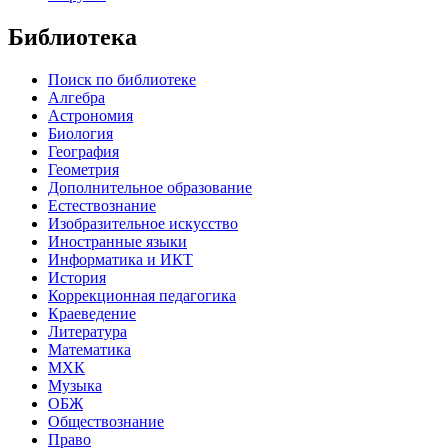
Библиотека
Поиск по библиотеке
Алгебра
Астрономия
Биология
География
Геометрия
Дополнительное образование
Естествознание
Изобразительное искусство
Иностранные языки
Информатика и ИКТ
История
Коррекционная педагогика
Краеведение
Литература
Математика
МХК
Музыка
ОБЖ
Обществознание
Право