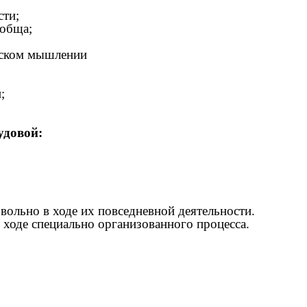
сти;
ообща;
ческом мышлении
;
удовой:
ольно в ходе их повседневной деятельности.
 ходе специально организованного процесса.