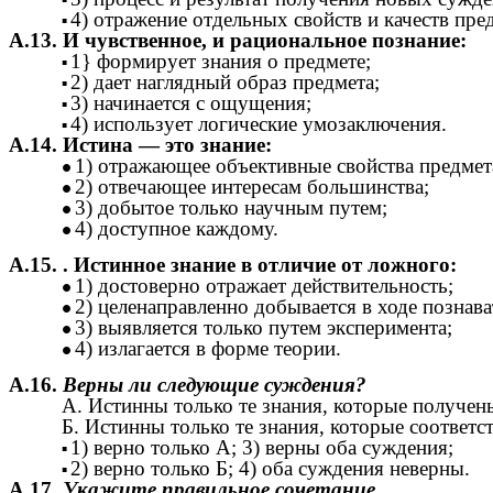
4) отражение отдельных свойств и качеств пр
А.13. И чувственное, и рациональное познание:
1} формирует знания о предмете;
2) дает наглядный образ предмета;
3) начинается с ощущения;
4) использует логические умозаключения.
А.14. Истина — это знание:
1) отражающее объективные свойства предмет
2) отвечающее интересам большинства;
3) добытое только научным путем;
4) доступное каждому.
А.15. . Истинное знание в отличие от ложного:
1) достоверно отражает действительность;
2) целенаправленно добывается в ходе познава
3) выявляется только путем эксперимента;
4) излагается в форме теории.
А.16.
Верны ли следующие суждения?
А. Истинны только те знания, которые получе
Б. Истинны только те знания, которые соответ
1) верно только А; 3) верны оба суждения;
2) верно только Б; 4) оба суждения неверны.
А.17.
Укажите правильное сочетание.