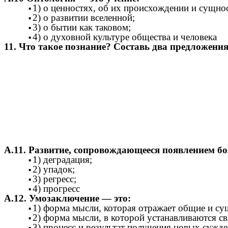
1) о ценностях, об их происхождении и сущно
2) о развитии вселенной;
3) о бытии как таковом;
4) о духовной культуре общества и человека
11. Что такое познание? Составь два предложени
А.11. Развитие, сопровождающееся появлением б
1) деградация;
2) упадок;
3) регресс;
4) прогресс
А.12. Умозаключение — это:
1) форма мысли, которая отражает общие и су
2) форма мысли, в которой устанавливаются с
3) процесс и результат получения новых сужд