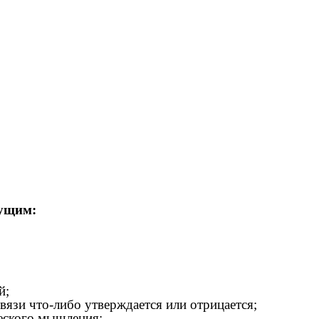
дущим:
й;
язи что-либо утверждается или отрицается;
ческого мышления;