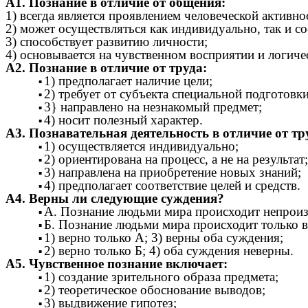
А1. Познание в отличие от общения:
1) всегда является проявлением человеческой активно
2) может осуществляться как индивидуально, так и с
3) способствует развитию личности;
4) основывается на чувственном восприятии и логи
А2. Познание в отличие от труда:
1) предполагает наличие цели;
2) требует от субъекта специальной подготовки
3} направлено на незнакомый предмет;
4) носит полезный характер.
A3. Познавательная деятельность в отличие от тр
1) осуществляется индивидуально;
2) ориентирована на процесс, а не на результат;
3) направлена на приобретение новых знаний;
4) предполагает соответствие целей и средств.
А4. Верны ли следующие суждения?
А. Познание людьми мира происходит непроизв
Б. Познание людьми мира происходит только в
1) верно только А; 3) верны оба суждения;
2) верно только Б; 4) оба суждения неверны.
А5. Чувственное познание включает:
1) создание зрительного образа предмета;
2) теоретическое обоснование выводов;
3) выдвижение гипотез;