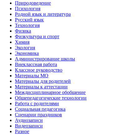
Природоведение
Психология
Родной язык и литература
Русский язык
Технология
Физика
Физкультура и спорт
Химия
Экология
Экономика
Администрирование школы
Внеклассная работа
Классное руководство
Материалы МО
Материалы для родителей
Материалы к аттестации
Междисциплинарное обобщение
Общепедагогические технологии
Работа с родителями
Социальная педагогика
Сценарии праздников
Аудиозаписи
Видеозаписи
Разное