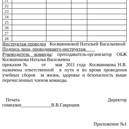
21
22
23
24
25
26
27
28
Инструктаж проведен
Косяшниковой Натальей Васильевной
Подпись лица, проводившего инструктаж
Руководитель команды
: преподаватель-организатор ОБЖ
Косяшникова Наталья Васильевна
приказом № от мая 2011 года Косяшникова Н.В.
назначена ответственной в пути и во время проведения
учебных сборов за жизнь, здоровье и безопасность выше
перечисленных членов команды.
Печать Директор
гимназии_____________В.В.Гавришев
Приложение №1