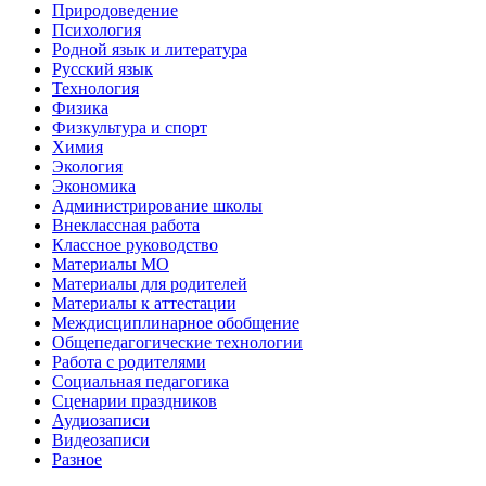
Природоведение
Психология
Родной язык и литература
Русский язык
Технология
Физика
Физкультура и спорт
Химия
Экология
Экономика
Администрирование школы
Внеклассная работа
Классное руководство
Материалы МО
Материалы для родителей
Материалы к аттестации
Междисциплинарное обобщение
Общепедагогические технологии
Работа с родителями
Социальная педагогика
Сценарии праздников
Аудиозаписи
Видеозаписи
Разное