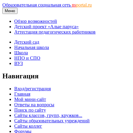
Образовательная социальная сеть
ns
portal.ru
Меню
Обзор возможностей
Детский проект «Алые паруса»
Аттестация педагогических работников
Детский сад
Начальная школа
Школа
НПО и СПО
ВУЗ
Навигация
Вход/регистрация
Главная
Мой мини-сайт
Ответы на вопросы
Поиск по сайту
Сайты классов, групп, кружков...
Сайты образовательных учреждений
Сайты коллег
Форумы