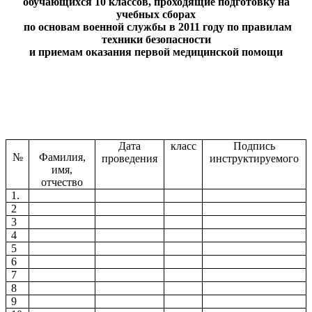
обучающихся 10 классов, проходящие подготовку на
учебных сборах
по основам военной службы в 2011 году по правилам
техники безопасности
и приемам оказания первой медицинской помощи
Дата
класс
Подпись
№
Фамилия,
проведения
инструктируемого
имя,
отчество
1.
2
3
4
5
6
7
8
9