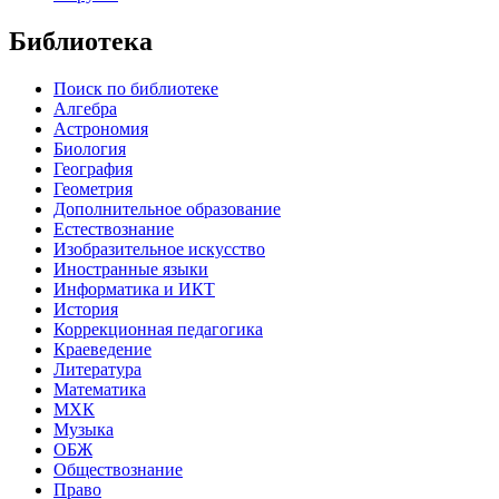
Библиотека
Поиск по библиотеке
Алгебра
Астрономия
Биология
География
Геометрия
Дополнительное образование
Естествознание
Изобразительное искусство
Иностранные языки
Информатика и ИКТ
История
Коррекционная педагогика
Краеведение
Литература
Математика
МХК
Музыка
ОБЖ
Обществознание
Право