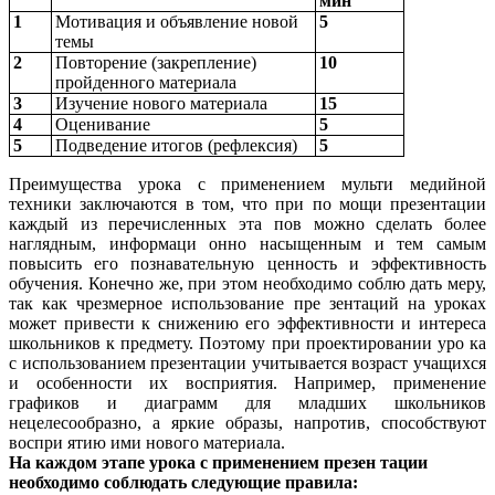
мин
1
Мотивация и объявление новой
5
темы
2
Повторение (закрепление)
10
пройденного материала
3
Изучение нового материала
15
4
Оценивание
5
5
Подведение итогов (рефлексия)
5
Преимущества урока с применением мульти медийной
техники заключаются в том, что при по мощи презентации
каждый из перечисленных эта пов можно сделать более
наглядным, информаци онно насыщенным и тем самым
повысить его познавательную ценность и эффективность
обучения. Конечно же, при этом необходимо соблю дать меру,
так как чрезмерное использование пре зентаций на уроках
может привести к снижению его эффективности и интереса
школьников к предмету. Поэтому при проектировании уро ка
с использованием презентации учитывается возраст учащихся
и особенности их восприятия. Например, применение
графиков и диаграмм для младших школьников
нецелесообразно, а яркие образы, напротив, способствуют
воспри ятию ими нового материала.
На каждом этапе урока с применением презен тации
необходимо соблюдать следующие правила: