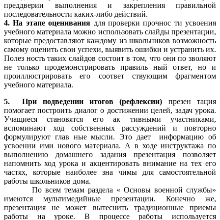
преддверии выполнения и закрепления правильной
последовательности каких-либо действий.
4. На этапе оценивания
для проверки прочнос ти усвоения
учебного материала можно использовать слайды презентации,
которые предоставляют каждому из школьников возможность
самому оценить свои успехи, выявить ошибки и устранить их.
Полез ность таких слайдов состоит в том, что они по зволяют
не только продемонстрировать правиль ный ответ, но и
проиллюстрировать его соответ ствующим фрагментом
учебного материала.
5. При подведении итогов (рефлексии)
презен тация
помогает построить диалог о достижении целей, задач урока.
Учащиеся становятся его ак тивными участниками,
вспоминают ход собственных рассуждений и повторно
формулируют глав ные мысли. Это дает информацию об
усвоении ими нового материала. А в ходе инструктажа по
выполнению домашнего задания презентация позволяет
напомнить ход урока и акцентировать внимание на тех его
частях, которые наиболее зна чимы для самостоятельной
работы школьников дома.
По всем темам раздела « Основы военной службы»
имеются мультимедийные презентации. Конечно же,
презентация не может вытеснить традиционные приемы
работы на уроке. В процессе работы используется