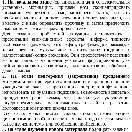
1. На начальном этапе
(организационная и со держательная
установка, мотивация), призван ном сконцентрировать
внимание учащихся на теме, заинтересовать их, показать
необходи мость и пользу изучения нового материала, со
вместно с ними определить проблему и затем предложить
школьникам самим сформулировать тему.
Для создания проблемной ситуации использовать в
презентации анимационные эффекты, информа тивность
изображения (рисунки, фотографии, гра фики, диаграммы), а
также речевое, музыкальное и визуальное (подписи к
иллюстрациям) сопро вождение. Они способствуют развитию
ассоциа тивного мышления учащихся, формированию уме
ний анализировать, сравнивать, выделять главное, обобщать,
делать выводы.
2. На этапе повторения (закрепления) пройденного
материала
для проверки его понимания и прочности знаний
учащихся включать в презентацию опорную информацию,
использовать ви зуальные подсказки, возможность возврата к
пройденным ранее темам, что способствует укреплению
внутрипредметных, межпредметных связей и развитию
долговременной памяти школьников.
Эту часть урока иногда можно ставить перед этапом
целеполагания, особенно если на уроке продолжается начатое
ранее изучение темы или обобщение пройденного.
3. На этапе изучения нового материала
подби рать задания,