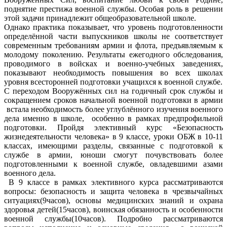
поднятие престижа военной службы. Особая роль в решении
этой задачи принадлежит общеобразовательной школе.
Однако практика показывает, что уровень подготовленности
определённой части выпускников школы не соответствует
современным требованиям армии и флота, предъявляемым к
молодому поколению. Результаты ежегодного обследования,
проводимого в войсках и военно-учебных заведениях,
показывают необходимость повышения во всех школах
уровня всесторонней подготовки учащихся к военной службе.
С переходом Вооружённых сил на годичный срок службы и
сокращением сроков начальной военной подготовки в армии
встала необходимость более углублённого изучения военного
дела именно в школе, особенно в рамках предпрофильной
подготовки. Пройдя элективный курс «Безопасность
жизнедеятельности человека» в 9 классе, уроки ОБЖ в 10-11
классах, имеющими разделы, связанные с подготовкой к
службе в армии, юноши смогут почувствовать более
подготовленными к военной службе, овладевшими азами
военного дела.
В 9 классе в рамках элективного курса рассматриваются
вопросы: безопасность и защита человека в чрезвычайных
ситуациях(9часов), основы медицинских знаний и охрана
здоровья детей(15часов), воинская обязанность и особенности
военной службы(10часов). Подробно рассматриваются