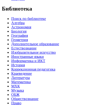
Библиотека
Поиск по библиотеке
Алгебра
Астрономия
Биология
География
Геометрия
Дополнительное образование
Естествознание
Изобразительное искусство
Иностранные языки
Информатика и ИКТ
История
Коррекционная педагогика
Краеведение
Литература
Математика
МХК
Музыка
ОБЖ
Обществознание
Право