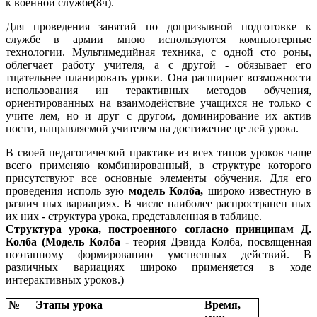
к военной службе(8ч).
Для проведения занятий по допризывной подготовке к
службе в армии мною используются компьютерные
технологии. Мультимедийная техника, с одной сто роны,
облегчает работу учителя, а с другой - обязывает его
тщательнее планировать уроки. Она расширяет возможности
использования ин терактивных методов обучения,
ориентированных на взаимодействие учащихся не только с
учите лем, но и друг с другом, доминирование их актив
ности, направляемой учителем на достижение це лей урока.
В своей педагогической практике из всех типов уроков чаще
всего применяю комбинированный, в структуре которого
присутствуют все основные элементы обучения. Для его
проведения исполь зую
модель Колба,
широко известную в
различ ных вариациях. В числе наиболее распространен ных
их них - структура урока, представленная в таблице.
Структура урока, построенного согласно принципам Д.
Колба (Модель Колба
- теория Дэвида Колба, посвященная
поэтапному формированию умственных действий. В
различных вариациях широко применяется в ходе
интерактивных уроков.)
№
Этапы урока
Время,