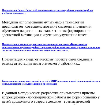
Презентация Power Point: «Использование мультимедийных презентаций на
учебных занятиях».
Методика использования мультимедиа технологий
предполагает: совершенствование системы управления
обучением на различных этапах занятия;формирование
адекватной мотивации к изучению;улучшение качес...
Презентация к защите педагогическо гопроекта по теме: «Возможности
использование мультимедийных презентаций на занятиях иностранного языка как
средства формирования языковых навыков студентов»
Презентация к педагогическому проекту была создана в
рамках аттестации педагогического работника...
Коррекция речевых нарушений у детей с ОНР в рамках одной лексической темы с
использованием мультимедийной презентации
В данной методической разработке описываются приёмы
коррекционно - логопедической работы по формированию у
детей дошкольного возраста лексико - грамматической