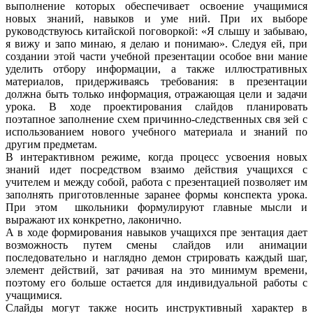
выполнение которых обеспечивает освоение учащимися
новых знаний, навыков и уме ний. При их выборе
руководствуюсь китайской поговоркой: «Я слышу и забываю,
я вижу и запо минаю, я делаю и понимаю». Следуя ей, при
создании этой части учебной презентации особое вни мание
уделить отбору информации, а также иллюстративных
материалов, придерживаясь требования: в презентации
должна быть только информация, отражающая цели и задачи
урока. В ходе проектирования слайдов планировать
поэтапное заполнение схем причинно-следственных свя зей с
использованием нового учебного материала и знаний по
другим предметам.
В интерактивном режиме, когда процесс усвоения новых
знаний идет посредством взаимо действия учащихся с
учителем и между собой, работа с презентацией позволяет им
заполнять приготовленные заранее формы конспекта урока.
При этом школьники формулируют главные мысли и
выражают их конкретно, лаконично.
А в ходе формирования навыков учащихся пре зентация дает
возможность путем смены слайдов или анимации
последовательно и наглядно демон стрировать каждый шаг,
элемент действий, зат рачивая на это минимум времени,
поэтому его больше остается для индивидуальной работы с
учащимися.
Слайды могут также носить инструктивный характер в