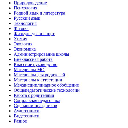
Природоведение
Психология
Родной язык и литература
Русский язык
Технология
Физика
Физкультура и спорт
Химия
Экология
Экономика
Администрирование школы
Внеклассная работа
Классное руководство
Материалы МО
Материалы для родителей
Материалы к аттестации
Междисциплинарное обобщение
Общепедагогические технологии
Работа с родителями
Социальная педагогика
Сценарии праздников
Аудиозаписи
Видеозаписи
Разное