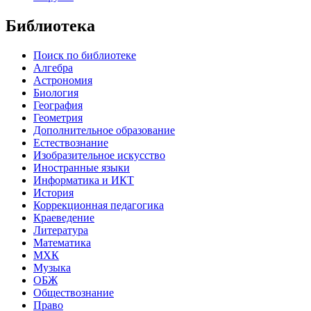
Библиотека
Поиск по библиотеке
Алгебра
Астрономия
Биология
География
Геометрия
Дополнительное образование
Естествознание
Изобразительное искусство
Иностранные языки
Информатика и ИКТ
История
Коррекционная педагогика
Краеведение
Литература
Математика
МХК
Музыка
ОБЖ
Обществознание
Право