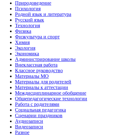
Природоведение
Психология
Родной язык и литература
Русский язык
Технология
Физика
Физкультура и спорт
Химия
Экология
Экономика
Администрирование школы
Внеклассная работа
Классное руководство
Материалы МО
Материалы для родителей
Материалы к аттестации
Междисциплинарное обобщение
Общепедагогические технологии
Работа с родителями
Социальная педагогика
Сценарии праздников
Аудиозаписи
Видеозаписи
Разное