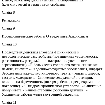
Вывод Белок под действием спирта сворачивается
(коагулируется) и теряет свои свойства.
Слайд 8
Релаксация
Слайд 9
Исследовательские работы О вреде пива Алкоголизм
Слайд 10
Последствия действия алкоголя -Психические и
неврологические расстройства (повышенная утомляемость,
рассеянность, раздражённое настроение, увеличение
агрессивности). -Гибель клеток головного мозга, снижение
памяти, инсульт. - Сердечно-сосудистые заболевания, инфаркт.
Заболевания желудочно-кишечного тракта - гепатит, цирроз,
гастрит, холецистит. - Снижение сексуальной потенции,
влияние на беременность (потеря ребенка, преждевременное
появление). - "Синдром хронической усталости". - Снижение
иммунитета. - Раннее старение (особенно девушек). -
Ухудшение работы желез внутренней секреции.
Слайд 11