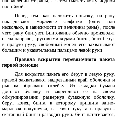
направлении от раны, а затем смазать кожу йодной
настойкой.
Перед тем, как наложить повязку, на рану
накладывают марлевые салфетки (одну или
несколько, в зависимости от величины раны) , после
чего рану бинтуют. Бинтование обычно производят
слева направо, круговыми ходами бинта, бинт берут
в правую руку, свободный конец его захватывают
большим и указательным пальцами левой руки
Правила вскрытия перевязочного пакета
первой помощи
Для вскрытия пакета его берут в левую руку,
правой захватывают надрезанный край оболочки и
рывком обрывают склейку. Из складки бумаги
достают булавку и закрепляют ее на своем
обмундировании. развернув бумажную оболочку,
берут конец бинта, к которому пришита ватно-
марлевая подушечка, в левую руку, а в правую -
скатанный бинт и разводят руки. бинт натягивается,