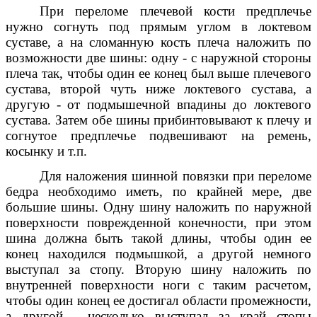
При переломе плечевой кости предплечье
нужно согнуть под прямым углом в локтевом
суставе, а на сломанную кость плеча наложить по
возможности две шины: одну - с наружной стороны
плеча так, чтобы один ее конец был выше плечевого
сустава, второй чуть ниже локтевого сустава, а
другую - от подмышечной впадины до локтевого
сустава. Затем обе шины прибинтовывают к плечу и
согнутое предплечье подвешивают на ремень,
косынку и т.п.
Для наложения шинной повязки при переломе
бедра необходимо иметь, по крайней мере, две
большие шины. Одну шину наложить по наружной
поверхности поврежденной конечности, при этом
шина должна быть такой длины, чтобы один ее
конец находился подмышкой, а другой немного
выступал за стопу. Вторую шину наложить по
внутренней поверхности ноги с таким расчетом,
чтобы один конец ее достигал области промежности,
а другой - несколько выступал за край стопы