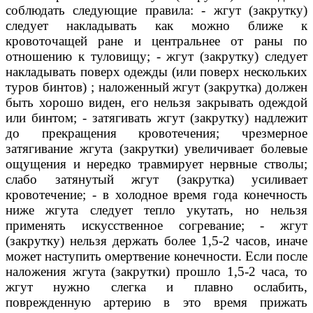
соблюдать следующие правила: - жгут (закрутку)
следует накладывать как можно ближе к
кровоточащей ране и центральнее от раны по
отношению к туловищу; - жгут (закрутку) следует
накладывать поверх одежды (или поверх нескольких
туров бинтов) ; наложенный жгут (закрутка) должен
быть хорошо виден, его нельзя закрывать одеждой
или бинтом; - затягивать жгут (закрутку) надлежит
до прекращения кровотечения; чрезмерное
затягивание жгута (закрутки) увеличивает болевые
ощущения и нередко травмирует нервные стволы;
слабо затянутый жгут (закрутка) усиливает
кровотечение; - в холодное время года конечность
ниже жгута следует тепло укутать, но нельзя
применять искусственное согревание; - жгут
(закрутку) нельзя держать более 1,5-2 часов, иначе
может наступить омертвение конечности. Если после
наложения жгута (закрутки) прошло 1,5-2 часа, то
жгут нужно слегка и плавно ослабить,
поврежденную артерию в это время прижать