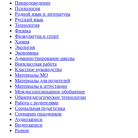
Природоведение
Психология
Родной язык и литература
Русский язык
Технология
Физика
Физкультура и спорт
Химия
Экология
Экономика
Администрирование школы
Внеклассная работа
Классное руководство
Материалы МО
Материалы для родителей
Материалы к аттестации
Междисциплинарное обобщение
Общепедагогические технологии
Работа с родителями
Социальная педагогика
Сценарии праздников
Аудиозаписи
Видеозаписи
Разное