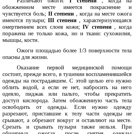
Различают ожоги:
I степени
, когда на
обожженном месте имеется покраснение и
чувствуется боль;
II степени
, когда на месте ожога
имеются пузыри;
III степени
, характеризующаяся
омертвением всех слоев кожи;
IV степени
, когда
поражена не только кожа, но и ткани: сухожилия,
мышцы, кости.
Ожоги площадью более 1/3 поверхности тела
опасны для жизни.
Оказание первой медицинской помощи
состоит, прежде всего, в тушении воспламенившейся
одежды на пострадавшем. С этой целью его нужно
облить водой, а если ее нет, набросить на него
одеяло, пиджак или пальто, чтобы прекратить
доступ кислорода. Затем обожженную часть тела
освободить от одежды. Если нужно одежду
разрезают, приставшие к телу части одежды не
срывают, а обрезают вокруг и оставляют на месте.
Срезать и срывать пузыри также нельзя. При
обширных ожогах после снятия одежды