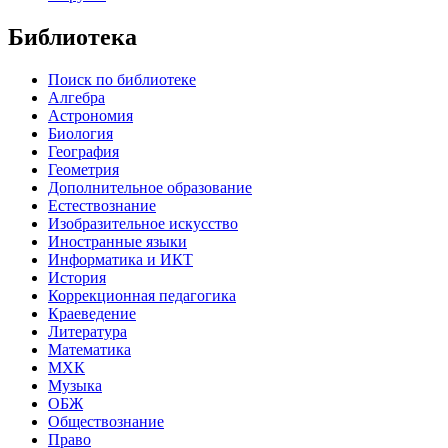
Библиотека
Поиск по библиотеке
Алгебра
Астрономия
Биология
География
Геометрия
Дополнительное образование
Естествознание
Изобразительное искусство
Иностранные языки
Информатика и ИКТ
История
Коррекционная педагогика
Краеведение
Литература
Математика
МХК
Музыка
ОБЖ
Обществознание
Право