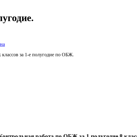
лугодие.
вна
 классов за 1-е полугодие по ОБЖ.
Контрольная работа по ОБЖ за 1 полугодие 8 клас