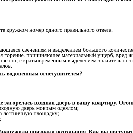
те кружком номер одного правильного ответа.
щаяся свечением и выделением большого количества
горение, причиняющее материальный ущерб, вред жи
нно, с кратковременным выделением значительного ко
алов.
ь водопенным огнетушителем?
 загорелась входная дверь в вашу квартиру. Огонь
входную дверь мокрым одеялом;
а лестничную площадку;
;
обнаружили признаки возгорания. Как вы поступит