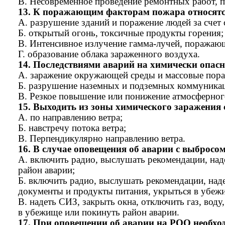
В. Несовременное проведение ремонтных работ, 
13. К поражающим факторам пожара относятс
А. разрушение зданий и поражение людей за счет
Б. открытый огонь, токсичные продукты горения;
В. Интенсивное излучение гамма-лучей, поражаю
Г. образование облака зараженного воздуха.
14. Последствиями аварий на химически опас
А. заражение окружающей среды и массовые пор
Б. разрушение наземных и подземных коммуникац
В. Резкое повышение или понижение атмосферного
15. Выходить из зоны химического заражения 
А. по направлению ветра;
Б. навстречу потока ветра;
В. Перпендикулярно направлению ветра.
16. В случае оповещения об аварии с выбросо
А. включить радио, выслушать рекомендации, на
район аварии;
Б. включить радио, выслушать рекомендации, наде
документы и продукты питания, укрыться в убежи
В. надеть СИЗ, закрыть окна, отключить газ, вод
в убежище или покинуть район аварии.
17. При оповещении об аварии на РОО необхо