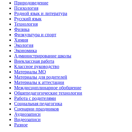
Природоведение
Психология
Родной язык и литература
Русский язык
Технология
Физика
Физкультура и спорт
Химия
Экология
Экономика
Администрирование школы
Внеклассная работа
Классное руководство
Материалы МО
Материалы для родителей
Материалы к аттестации
Междисциплинарное обобщение
Общепедагогические технологии
Работа с родителями
Социальная педагогика
Сценарии праздников
Аудиозаписи
Видеозаписи
Разное