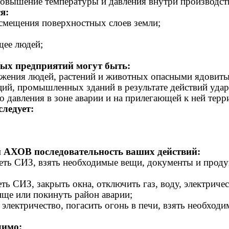
повышение температуры и давления внутри производст
я:
 смещения поверхностных слоев земли;
щее людей;
ных предприятий могут быть:
ажения людей, растений и животных опасными ядовит
ий, промышленных зданий в результате действий уда
 давления в зоне аварии и на прилегающей к ней терр
следует:
м АХОВ последовательность ваших действий:
деть СИЗ, взять необходимые вещи, документы и проду
ть СИЗ, закрыть окна, отключить газ, воду, электричес
ще или покинуть район аварии;
у, электричество, погасить огонь в печи, взять необхо
димо: