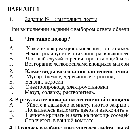
ВАРИАНТ 1
1.
Задание № 1: выполнить тесты
При выполнении заданий с выбором ответа обведи
1. Что такое пожар?
А. Химическая реакция окисления, сопровождаю
Б. Неконтролируемое, стихийно развивающееся 
В. Частный случай горения, протекающий мгнове
Г. Возгорание легковоспламеняющихся матери
2. Какие виды возгорания запрещено тушит
А. Мусор, бумагу, деревянные строения;
Б. Бензин, керосин;
В. Электропровода, электроустановки;
Г. Мазут, солярку, растворитель.
3. В результате пожара на лестничной площадке
А. Уйдете в дальнюю комнату, плотно закрыв 
Б. Попытаетесь выломать дверь и выскочить н
В. Начнете кричать и звать на помощь соседей
Г. Спрячетесь в ванной комнате.
4. Находясь в кабине движущегося лифта, вы 