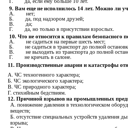
Г. да, если ему больше 10 лет.
9. Вам еще не исполнилось 14 лет. Можно ли уч
А. нет;
Б. да, под надзором друзей;
В. да;
Г. да, но только в присутствии взрослых.
10. Что не относится к правилам безопасного п
А. не садиться на первые шесть мест;
Б. не садиться в транспорт до полной остановк
В. не выходить из транспорта до полной остан
Г. не кричать в салоне.
11. Производственные аварии и катастрофы отн
А. ЧС техногенного характера;
Б. ЧС экологического характера;
В. ЧС природного характера;
Г. стихийным бедствиям.
12. Причиной взрывов на промышленных пред
А. понижение давления в технологическом обору
веществ;
Б. отсутствие специальных устройств удаления д
взрыва;