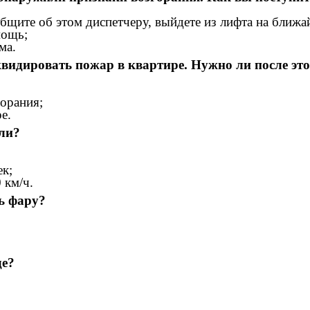
те об этом диспетчеру, выйдете из лифта на ближа
мощь;
ма.
видировать пожар в квартире. Нужно ли после э
орания;
е.
али?
ек;
 км/ч.
ь фару?
де?