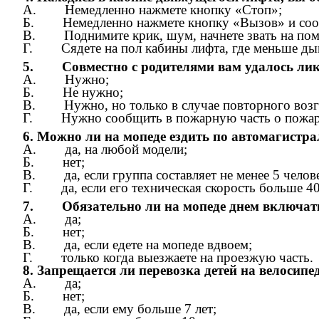
А. Немедленно нажмете кнопку «Стоп»;
Б. Немедленно нажмете кнопку «Вызов» и сообщи
В. Поднимите крик, шум, начнете звать на по
Г. Сядете на пол кабины лифта, где меньше ды
5. Совместно с родителями вам удалось лик
А. Нужно;
Б. Не нужно;
В. Нужно, но только в случае повторного возг
Г. Нужно сообщить в пожарную часть о пожар
6. Можно ли на мопеде ездить по автомагистр
А. да, на любой модели;
Б. нет;
В. да, если группа составляет не менее 5 челов
Г. да, если его техническая скорость больше 40
7. Обязательно ли на мопеде днем включат
А. да;
Б. нет;
В. да, если едете на мопеде вдвоем;
Г. только когда выезжаете на проезжую часть.
8. Запрещается ли перевозка детей на велосипе
А. да;
Б. нет;
В. да, если ему больше 7 лет;