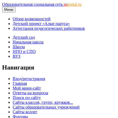
Образовательная социальная сеть
ns
portal.ru
Меню
Обзор возможностей
Детский проект «Алые паруса»
Аттестация педагогических работников
Детский сад
Начальная школа
Школа
НПО и СПО
ВУЗ
Навигация
Вход/регистрация
Главная
Мой мини-сайт
Ответы на вопросы
Поиск по сайту
Сайты классов, групп, кружков...
Сайты образовательных учреждений
Сайты коллег
Форумы