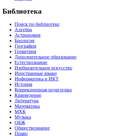
Библиотека
Поиск по библиотеке
Алгебра
Астрономия
Биология
География
Геометрия
Дополнительное образование
Естествознание
Изобразительное искусство
Иностранные языки
Информатика и ИКТ
История
Коррекционная педагогика
Краеведение
Литература
Математика
МХК
Музыка
ОБЖ
Обществознание
Право