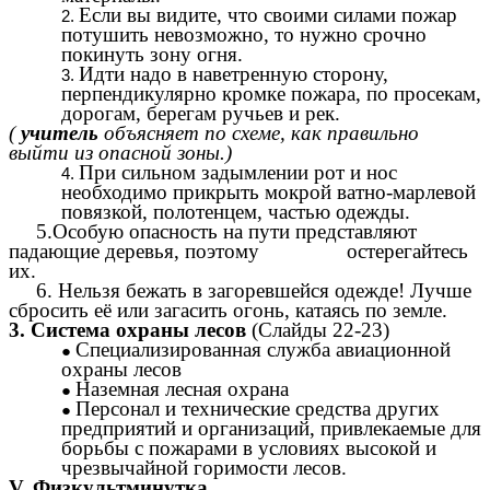
Если вы видите, что своими силами пожар
потушить невозможно, то нужно срочно
покинуть зону огня.
Идти надо в наветренную сторону,
перпендикулярно кромке пожара, по просекам,
дорогам, берегам ручьев и рек.
(
учитель
объясняет по схеме, как правильно
выйти из опасной зоны.)
При сильном задымлении рот и нос
необходимо прикрыть мокрой ватно-марлевой
повязкой, полотенцем, частью одежды.
5.Особую опасность на пути представляют
падающие деревья, поэтому остерегайтесь
их.
6. Нельзя бежать в загоревшейся одежде! Лучше
сбросить её или загасить огонь, катаясь по земле.
3. Система охраны лесов
(Слайды 22-23)
Специализированная служба авиационной
охраны лесов
Наземная лесная охрана
Персонал и технические средства других
предприятий и организаций, привлекаемые для
борьбы с пожарами в условиях высокой и
чрезвычайной горимости лесов.
V. Физкультминутка