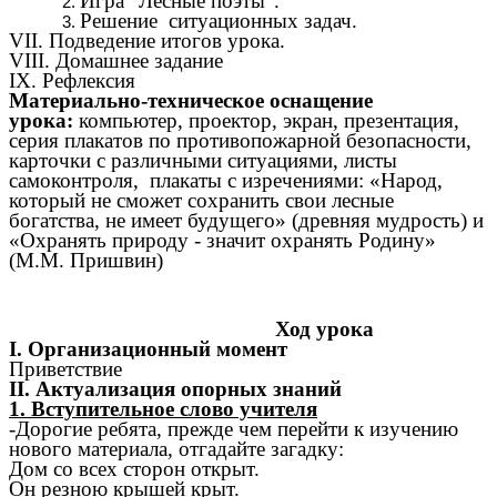
Игра "Лесные поэты".
Решение ситуационных задач.
VII. Подведение итогов урока.
VIII. Домашнее задание
IX. Рефлексия
Материально-техническое оснащение
урока:
компьютер, проектор, экран, презентация,
серия плакатов по противопожарной безопасности,
карточки с различными ситуациями, листы
самоконтроля,
плакаты с изречениями: «Народ,
который не сможет сохранить свои лесные
богатства, не имеет будущего» (древняя мудрость) и
«Охранять природу - значит охранять Родину»
(М.М. Пришвин)
Ход урока
I. Организационный момент
Приветствие
II. Актуализация опорных знаний
1. Вступительное слово учителя
-Дорогие ребята, прежде чем перейти к изучению
нового материала, отгадайте загадку:
Дом со всех сторон открыт.
Он резною крышей крыт.