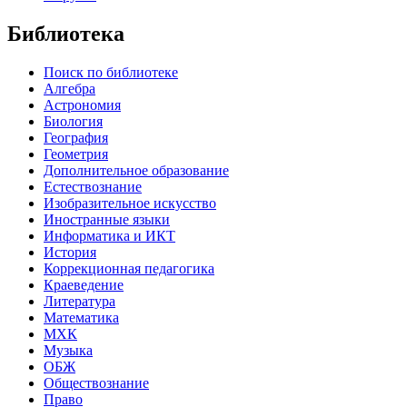
Библиотека
Поиск по библиотеке
Алгебра
Астрономия
Биология
География
Геометрия
Дополнительное образование
Естествознание
Изобразительное искусство
Иностранные языки
Информатика и ИКТ
История
Коррекционная педагогика
Краеведение
Литература
Математика
МХК
Музыка
ОБЖ
Обществознание
Право