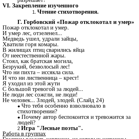
VI. Закрепление изученного
Чтение стихотворения.
Г. Горбовский «Пожар отклокотал и умер»
Пожар отклокотал и умер.
И умер лес, отзеленел...
Медведь ушел, удрали зайцы,
Хватили горя комары.
В жилищах птиц сварились яйца
От неестественной жары.
Стоял, как братская могила,
Безрукий, безволосый лес!
Что ни пихта – иссякла сила.
И что ни лиственница – крест!
Я уходил из этой жути
С большой тревогой за людей...
Не люди лес сожгли, не люди!
Не человек... Злодей, злодей. (Слайд 24)
Что тебя особенно взволновало в
стихотворении?
Почему автор беспокоится и тревожится за
людей?
Игра "Лесные поэты".
Работа в группах