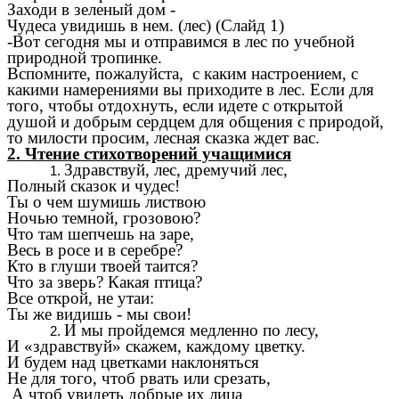
Заходи в зеленый дом -
Чудеса увидишь в нем. (лес) (Слайд 1)
-Вот сегодня мы и отправимся в лес по учебной
природной тропинке.
Вспомните, пожалуйста, с каким настроением, с
какими намерениями вы приходите в лес. Если для
того, чтобы отдохнуть, если идете с открытой
душой и добрым сердцем для общения с природой,
то милости просим, лесная сказка ждет вас.
2. Чтение стихотворений учащимися
Здравствуй, лес, дремучий лес,
Полный сказок и чудес!
Ты о чем шумишь листвою
Ночью темной, грозовою?
Что там шепчешь на заре,
Весь в росе и в серебре?
Кто в глуши твоей таится?
Что за зверь? Какая птица?
Все открой, не утаи:
Ты же видишь - мы свои!
И мы пройдемся медленно по лесу,
И «здравствуй» скажем, каждому цветку.
И будем над цветками наклоняться
Не для того, чтоб рвать или срезать,
А чтоб увидеть добрые их лица