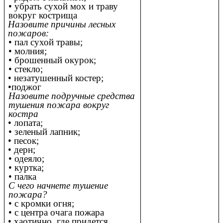
• убрать сухой мох и траву
вокруг кострища
Назовите причины лесных
пожаров:
• пал сухой травы;
• молния;
• брошенный окурок;
• стекло;
• незатушенный костер;
•поджог
Назовите подручные средства
тушения пожара вокруг
костра
• лопата;
• зеленый лапник;
• песок;
• дерн;
• одеяло;
• куртка;
• палка
С чего начнете тушение
пожара?
• с кромки огня;
• с центра очага пожара
• хаотично, где придется