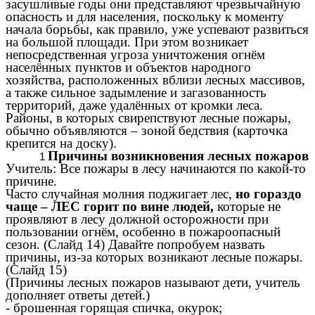
засушливые годы они представляют чрезвычайную
опасность и для населения, поскольку к моменту
начала борьбы, как правило, уже успевают развиться
на большой площади. При этом возникает
непосредственная угроза уничтожения огнём
населённых пунктов и объектов народного
хозяйства, расположенных вблизи лесных массивов,
а также сильное задымление и загазованность
территорий, даже удалённых от кромки леса.
Районы, в которых свирепствуют лесные пожары,
обычно объявляются – зоной бедствия (карточка
крепится на доску).
Причины возникновения лесных пожаров
Учитель: Все пожары в лесу начинаются по какой-то
причине.
Часто случайная молния поджигает лес,
но гораздо
чаще – ЛЕС горит по вине людей,
которые не
проявляют в лесу должной осторожности при
пользовании огнём, особенно в пожароопасный
сезон. (Слайд 14) Давайте попробуем назвать
причины, из-за которых возникают лесные пожары.
(Слайд 15)
(Причины лесных пожаров называют дети, учитель
дополняет ответы детей.)
- брошенная горящая спичка, окурок;