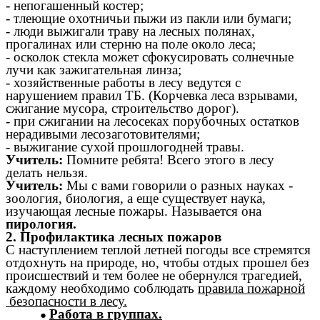
- непогашенный костер;
- тлеющие охотничьи пыжи из пакли или бумаги;
- люди выжигали траву на лесных полянах,
прогалинах или стерню на поле около леса;
- осколок стекла может сфокусировать солнечные
лучи как зажигательная линза;
- хозяйственные работы в лесу ведутся с
нарушением правил ТБ. (Корчевка леса взрывами,
сжигание мусора, строительство дорог).
- при сжигании на лесосеках порубочных остатков
нерадивыми лесозаготовителями;
- выжигание сухой прошлогодней травы.
Учитель:
Помните ребята! Всего этого в лесу
делать нельзя.
Учитель:
Мы с вами говорили о разных науках -
зоология, биология, а еще существует наука,
изучающая лесные пожары. Называется она
пирология.
2. Профилактика лесных пожаров
С наступлением теплой летней погоды все стремятся
отдохнуть на природе, но, чтобы отдых прошел без
происшествий и тем более не обернулся трагедией,
каждому необходимо соблюдать
правила пожарной
безопасности в лесу.
Работа в группах.