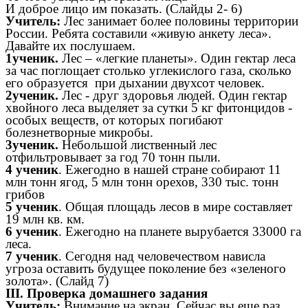
И доброе лицо им показать. (Слайды 2- 6)
Учитель:
Лес занимает более половины территории
России. Ребята составили «живую анкету леса».
Давайте их послушаем.
1ученик.
Лес – «легкие планеты». Один гектар леса
за час поглощает столько углекислого газа, сколько
его образуется при дыхании двухсот человек.
2ученик.
Лес - друг здоровья людей. Один гектар
хвойного леса выделяет за сутки 5 кг фитонцидов -
особых веществ, от которых погибают
болезнетворные микробы.
3ученик.
Небольшой лиственный лес
отфильтровывает за год 70 тонн пыли.
4 ученик
. Ежегодно в нашей стране собирают 11
млн тонн ягод, 5 млн тонн орехов, 330 тыс. тонн
грибов
5 ученик
. Общая площадь лесов в мире составляет
19 млн кв. км.
6 ученик
. Ежегодно на планете вырубается 33000 га
леса.
7 ученик
. Сегодня над человечеством нависла
угроза оставить будущее поколение без «зеленого
золота». (Слайд 7)
III. Проверка домашнего задания
Учитель:
Внимание на экран. Сейчас вы еще раз