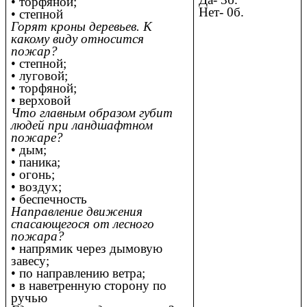
• торфяной;
Нет- 0б.
• степной
Горят кроны деревьев. К
какому виду относится
пожар?
• степной;
• луговой;
• торфяной;
• верховой
Что главным образом губит
людей при ландшафтном
пожаре?
• дым;
• паника;
• огонь;
• воздух;
• беспечность
Направление движения
спасающегося от лесного
пожара?
• напрямик через дымовую
завесу;
• по направлению ветра;
• в наветренную сторону по
ручью