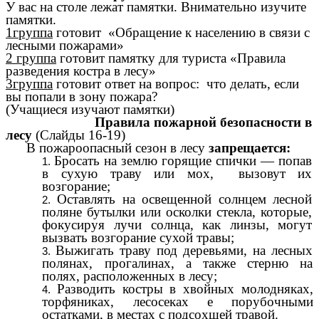
У вас на столе лежат памятки. Внимательно изучите
памятки.
1группа
готовит «Обращение к населению в связи с
лесными пожарами»
2 группа
готовит памятку для туриста «Правила
разведения костра в лесу»
3группа
готовит ответ на вопрос: что делать, если
вы попали в зону пожара?
(Учащиеся изучают памятки)
Правила пожарной безопасности в
лесу
(Слайды 16-19)
В пожароопасный сезон в лесу
запрещается:
Бросать на землю горящие спички — попав
в сухую траву или мох, вызовут их
возгорание;
Оставлять на освещенной солнцем лесной
поляне бутылки или осколки стекла, которые,
фокусируя лучи солнца, как линзы, могут
вызвать возгорание сухой травы;
Выжигать траву под деревьями, на лесных
полянах, прогалинах, а также стерню на
полях, расположенных в лесу;
Разводить костры в хвойных молодняках,
торфяниках, лесосеках е порубочными
остатками, в местах с подсохшей травой.