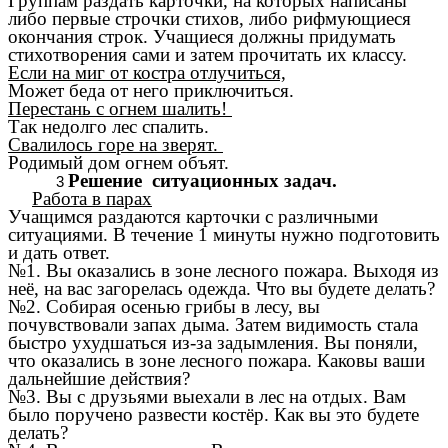
Группам раздать карточки, на которых написаны
либо первые строчки стихов, либо рифмующиеся
окончания строк. Учащиеся должны придумать
стихотворения сами и затем прочитать их классу.
Если на миг от костра отлучиться,
Может беда от него приключиться.
Перестань с огнем шалить!
Так недолго лес спалить.
Свалилось горе на зверят.
Родимый дом огнем объят.
Решение ситуационных задач.
Работа в парах
Учащимся раздаются карточки с различными
ситуациями. В течение 1 минуты нужно подготовить
и дать ответ.
№1. Вы оказались в зоне лесного пожара. Выходя из
неё, на вас загорелась одежда. Что вы будете делать?
№2. Собирая осенью грибы в лесу, вы
почувствовали запах дыма. Затем видимость стала
быстро ухудшаться из-за задымления. Вы поняли,
что оказались в зоне лесного пожара. Каковы ваши
дальнейшие действия?
№3. Вы с друзьями выехали в лес на отдых. Вам
было поручено развести костёр. Как вы это будете
делать?