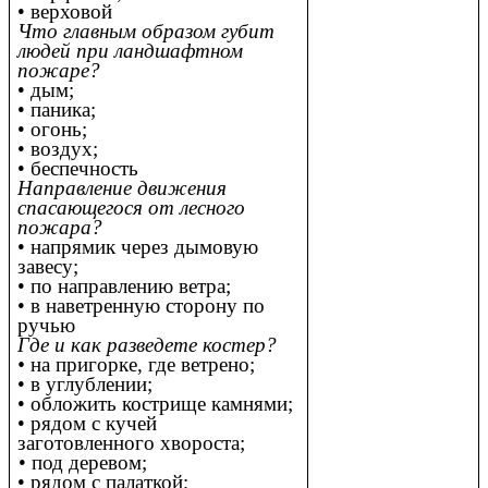
• верховой
Что главным образом губит
людей при ландшафтном
пожаре?
• дым;
• паника;
• огонь;
• воздух;
• беспечность
Направление движения
спасающегося от лесного
пожара?
• напрямик через дымовую
завесу;
• по направлению ветра;
• в наветренную сторону по
ручью
Где и как разведете костер?
•
на пригорке, где ветрено;
• в углублении;
• обложить кострище камнями;
• рядом с кучей
заготовленного хвороста;
• под деревом;
• рядом с палаткой;