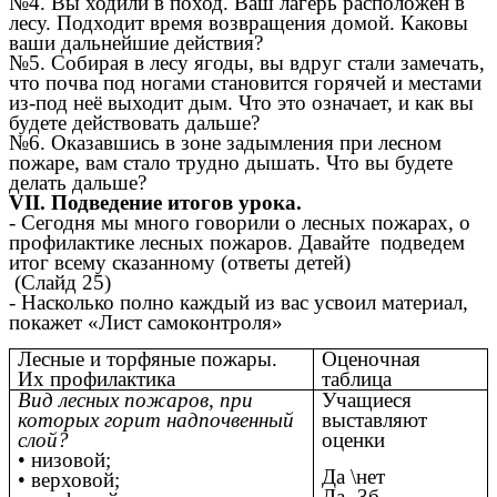
№4. Вы ходили в поход. Ваш лагерь расположен в
лесу. Подходит время возвращения домой. Каковы
ваши дальнейшие действия?
№5. Собирая в лесу ягоды, вы вдруг стали замечать,
что почва под ногами становится горячей и местами
из-под неё выходит дым. Что это означает, и как вы
будете действовать дальше?
№6. Оказавшись в зоне задымления при лесном
пожаре, вам стало трудно дышать. Что вы будете
делать дальше?
VII. Подведение итогов урока.
- Сегодня мы много говорили о лесных пожарах, о
профилактике лесных пожаров. Давайте подведем
итог всему сказанному (ответы детей)
(Слайд 25)
- Насколько полно каждый из вас усвоил материал,
покажет «Лист самоконтроля»
Лесные и торфяные пожары.
Оценочная
Их профилактика
таблица
Вид лесных пожаров, при
Учащиеся
которых горит надпочвенный
выставляют
слой?
оценки
• низовой;
Да \нет
• верховой;
Да- 3б.