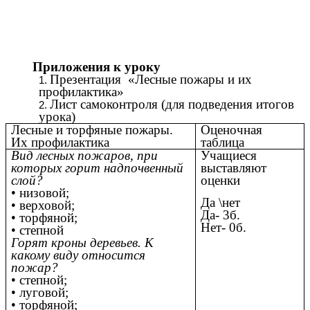
Приложения к уроку
Презентация «Лесные пожары и их
профилактика»
Лист самоконтроля (для подведения итогов
урока)
Лесные и торфяные пожары.
Оценочная
Их профилактика
таблица
Вид лесных пожаров, при
Учащиеся
которых горит надпочвенный
выставляют
слой?
оценки
• низовой;
Да \нет
• верховой;
Да- 3б.
• торфяной;
Нет- 0б.
• степной
Горят кроны деревьев. К
какому виду относится
пожар?
• степной;
• луговой;
• торфяной;