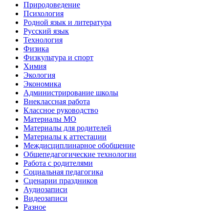
Природоведение
Психология
Родной язык и литература
Русский язык
Технология
Физика
Физкультура и спорт
Химия
Экология
Экономика
Администрирование школы
Внеклассная работа
Классное руководство
Материалы МО
Материалы для родителей
Материалы к аттестации
Междисциплинарное обобщение
Общепедагогические технологии
Работа с родителями
Социальная педагогика
Сценарии праздников
Аудиозаписи
Видеозаписи
Разное