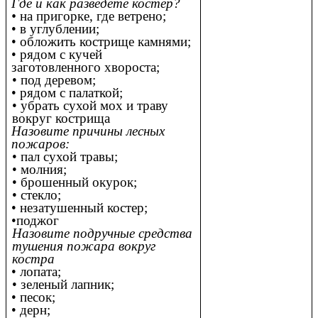
Где и как разведете костер?
•
на пригорке, где ветрено;
• в углублении;
• обложить кострище камнями;
• рядом с кучей
заготовленного хвороста;
• под деревом;
• рядом с палаткой;
• убрать сухой мох и траву
вокруг кострища
Назовите причины лесных
пожаров:
• пал сухой травы;
• молния;
• брошенный окурок;
• стекло;
• незатушенный костер;
•поджог
Назовите подручные средства
тушения пожара вокруг
костра
• лопата;
• зеленый лапник;
• песок;
• дерн;