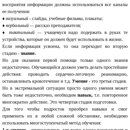
восприятия информации должны использоваться все каналы
ее получения:
♦
визуальный -
слайды, учебные фильмы, плакаты;
♦
вербальный —
рассказ преподавателя;
♦
тактильный —
учащемуся надо подержать в руках те
устройства, которые он должен будет использовать в жизни.
Если информация усвоена, то она переходит во вторую
стадию -
знание.
Но для оказания первой помощи только одного знания
недостаточно. Обучающийся должен уметь делать простейшие
действия: проводить сердечно-легочную реанимацию,
останавливать кровотечение и т.д.
Умение
- это третья стадия.
Но в экстремальной ситуации просто одного умения может
быть тоже недостаточно, необходим
навык,
т.е. повторенное
многократно действие. Это четвертая стадия подготовки.
Для того чтобы подросток приобрел навыки и смог
применить их в любой сложной обстановке, необходимо
использовать многоступенчатый метод обучения:
1-я ступень
-
преподаватель для всего класса рассказывает и