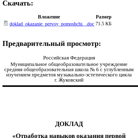
Скачать:
Вложение
Размер
71.5 КБ
doklad_okazanie_pervoy_pomoshchi._.doc
Предварительный просмотр:
Российская Федерация
Муниципальное общеобразовательное учреждение
средняя общеобразовательная школа № 6 с углубленным
изучением предметов музыкально-эстетического цикла
г. Жуковский
▬▬▬▬▬▬▬▬▬▬▬▬▬▬▬▬▬▬▬▬▬▬▬▬
ДОКЛАД
«Отработка навыков оказания первой