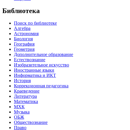
Библиотека
Поиск по библиотеке
Алгебра
Астрономия
Биология
География
Геометрия
Дополнительное образование
Естествознание
Изобразительное искусство
Иностранные языки
Информатика и ИКТ
История
Коррекционная педагогика
Краеведение
Литература
Математика
МХК
Музыка
ОБЖ
Обществознание
Право