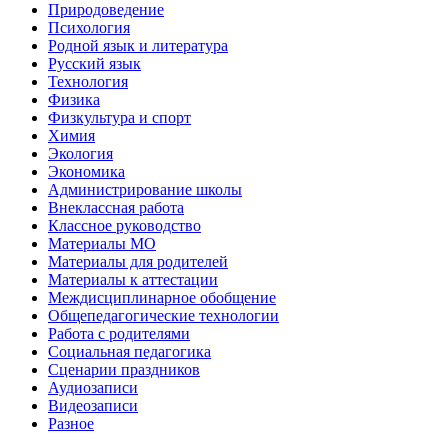
Природоведение
Психология
Родной язык и литература
Русский язык
Технология
Физика
Физкультура и спорт
Химия
Экология
Экономика
Администрирование школы
Внеклассная работа
Классное руководство
Материалы МО
Материалы для родителей
Материалы к аттестации
Междисциплинарное обобщение
Общепедагогические технологии
Работа с родителями
Социальная педагогика
Сценарии праздников
Аудиозаписи
Видеозаписи
Разное