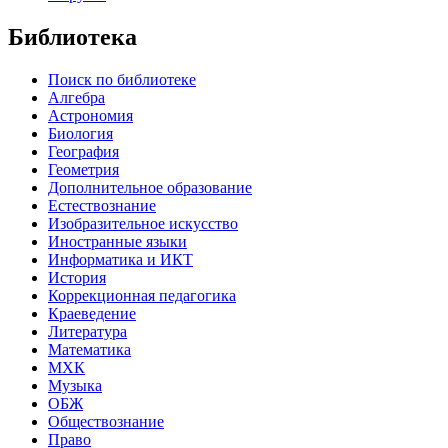
Библиотека
Поиск по библиотеке
Алгебра
Астрономия
Биология
География
Геометрия
Дополнительное образование
Естествознание
Изобразительное искусство
Иностранные языки
Информатика и ИКТ
История
Коррекционная педагогика
Краеведение
Литература
Математика
МХК
Музыка
ОБЖ
Обществознание
Право