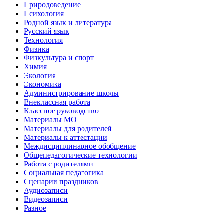
Природоведение
Психология
Родной язык и литература
Русский язык
Технология
Физика
Физкультура и спорт
Химия
Экология
Экономика
Администрирование школы
Внеклассная работа
Классное руководство
Материалы МО
Материалы для родителей
Материалы к аттестации
Междисциплинарное обобщение
Общепедагогические технологии
Работа с родителями
Социальная педагогика
Сценарии праздников
Аудиозаписи
Видеозаписи
Разное