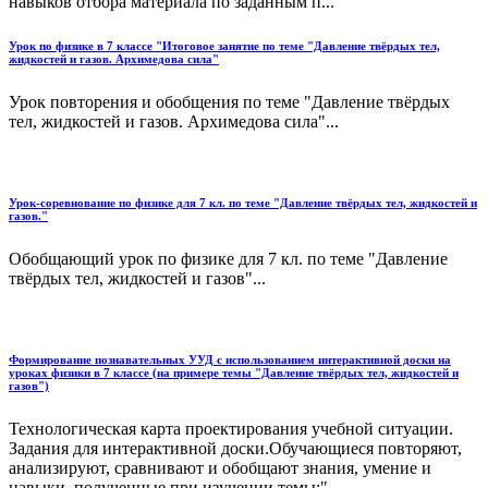
навыков отбора материала по заданным п...
Урок по физике в 7 классе "Итоговое занятие по теме "Давление твёрдых тел,
жидкостей и газов. Архимедова сила"
Урок повторения и обобщения по теме "Давление твёрдых
тел, жидкостей и газов. Архимедова сила"...
Урок-соревнование по физике для 7 кл. по теме "Давление твёрдых тел, жидкостей и
газов."
Обобщающий урок по физике для 7 кл. по теме "Давление
твёрдых тел, жидкостей и газов"...
Формирование познавательных УУД с использованием интерактивной доски на
уроках физики в 7 классе (на примере темы "Давление твёрдых тел, жидкостей и
газов")
Технологическая карта проектирования учебной ситуации.
Задания для интерактивной доски.Обучающиеся повторяют,
анализируют, сравнивают и обобщают знания, умение и
навыки, полученные при изучении темы:"...