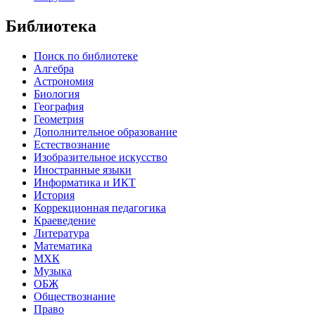
Библиотека
Поиск по библиотеке
Алгебра
Астрономия
Биология
География
Геометрия
Дополнительное образование
Естествознание
Изобразительное искусство
Иностранные языки
Информатика и ИКТ
История
Коррекционная педагогика
Краеведение
Литература
Математика
МХК
Музыка
ОБЖ
Обществознание
Право