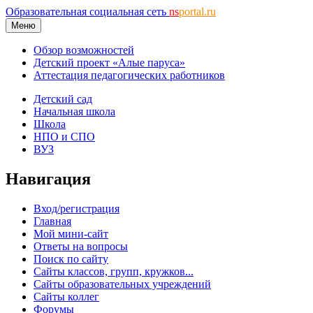
Образовательная социальная сеть
ns
portal.ru
Меню
Обзор возможностей
Детский проект «Алые паруса»
Аттестация педагогических работников
Детский сад
Начальная школа
Школа
НПО и СПО
ВУЗ
Навигация
Вход/регистрация
Главная
Мой мини-сайт
Ответы на вопросы
Поиск по сайту
Сайты классов, групп, кружков...
Сайты образовательных учреждений
Сайты коллег
Форумы