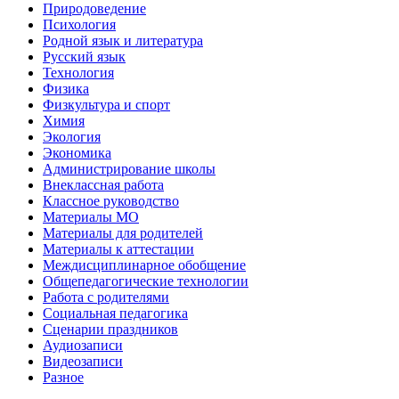
Природоведение
Психология
Родной язык и литература
Русский язык
Технология
Физика
Физкультура и спорт
Химия
Экология
Экономика
Администрирование школы
Внеклассная работа
Классное руководство
Материалы МО
Материалы для родителей
Материалы к аттестации
Междисциплинарное обобщение
Общепедагогические технологии
Работа с родителями
Социальная педагогика
Сценарии праздников
Аудиозаписи
Видеозаписи
Разное