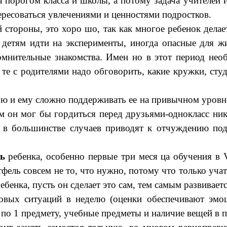
 порогом класса и школы, а потому задача учителей 
тересоваться увлечениями и ценностями подростков.
й стороны, это хоро шо, так как многое ребенок дела
т детям идти на эксперименты, иногда опасные для ж
мнительные знакомства. Имен но в этот период необ
те с родителями надо обговорить, какие кружки, студ
ью и ему сложно поддерживать ее на привычном уровне
чем он мог бы гордиться перед друзьями-однокласс ни
и, в большинстве случаев приводят к отчуждению п
ь
ребенка, особенно первые три меся ца обучения в V
тфель совсем не то, что нужно, потому что только учат
ебенка, пусть он сделает это сам, тем самым развивает
совых ситуаций в неделю (оценки обеспечивают эмо
 по 1 предмету, учебные предметы и наличие вещей в п