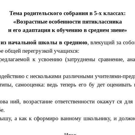
Тема родительского собрания в 5-х классах:
«Возрастные особенности пятиклассника
и его адаптация к обучению в среднем звене»
д из начальной школы в среднюю
, влекущий за соб
ое общей перегрузкой учащихся:
длагаемой к усвоению (затруднены сравнение, анал
модействию с несколькими различными учителями-пре
ипы, самооценка: ведь теперь его бу дет оценивать 
ова ний, возрастание ответственности окажут ся д
е.
алышу, а как к сформиро ванному школьнику, и должн