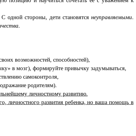
ую позицию и научиться сочетать ее с уважением к
. С одной стороны, дети становятся
неуправляемыми
.
ичества.
своих возможностей, способностей),
чку» в мозг), формируйте привычку задумываться,
ствлению самоконтроля,
подражание родителям).
льнейшему личностному развитию.
о, личностного развития ребенка, но ваша помощь в