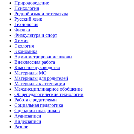
Природоведение
Психология
Родной язык и литература
Русский язык
Технология
Физика
Физкультура и спорт
Химия
Экология
Экономика
Администрирование школы
Внеклассная работа
Классное руководство
Материалы МО
Материалы для родителей
Материалы к аттестации
Междисциплинарное обобщение
Общепедагогические технологии
Работа с родителями
Социальная педагогика
Сценарии праздников
Аудиозаписи
Видеозаписи
Разное