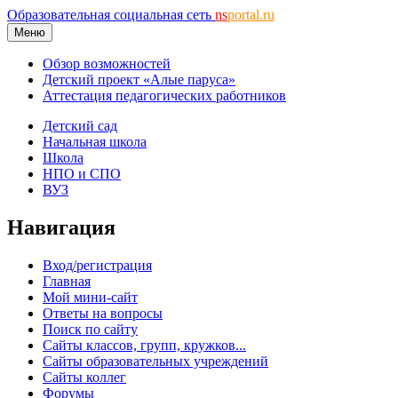
Образовательная социальная сеть
ns
portal.ru
Меню
Обзор возможностей
Детский проект «Алые паруса»
Аттестация педагогических работников
Детский сад
Начальная школа
Школа
НПО и СПО
ВУЗ
Навигация
Вход/регистрация
Главная
Мой мини-сайт
Ответы на вопросы
Поиск по сайту
Сайты классов, групп, кружков...
Сайты образовательных учреждений
Сайты коллег
Форумы