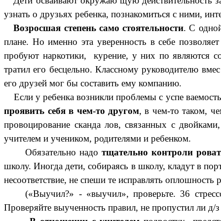
Дети осваивают окружаю щую действительность за
узнать о друзьях ребенка, познакомиться с ними, ин
Возросшая степень само стоятельности
. С одно
плане. Но именно эта уверенность в себе позволяе
пробуют наркотики, курение, у них по являются со
тратил его бесцельно. Классному руководителю вмес 
его друзей мог бы составить ему компанию.
Если у ребенка возникли проблемы с успе ваемост
проявить себя в чем-то другом
, в чем-то таком, 
провоцирование сканда лов, связанных с двойкам
учителем и учеником, родителями и ребенком.
Обязательно надо
тщательно контроли роват
школу. Иногда дети, собираясь в школу, кладут в пор
несоответствие, не спеши те исправлять оплошность р
(«Выучил?» - «выучил», проверьте. 36 стрес
Проверяйте выученность правил, не пропустил ли д/з