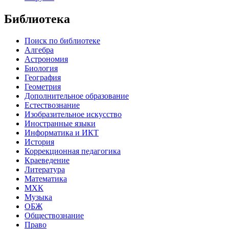
Библиотека
Поиск по библиотеке
Алгебра
Астрономия
Биология
География
Геометрия
Дополнительное образование
Естествознание
Изобразительное искусство
Иностранные языки
Информатика и ИКТ
История
Коррекционная педагогика
Краеведение
Литература
Математика
МХК
Музыка
ОБЖ
Обществознание
Право