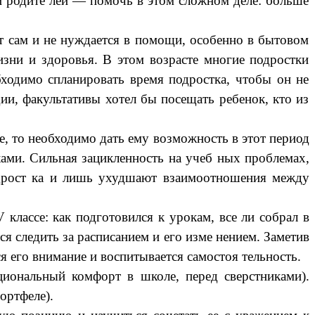
и родите лей — помочь в этом сложном деле: больше
ет сам и не нуждается в помощи, особенно в бытовом
изни и здоровья. В этом возрасте многие подростки
ходимо спланировать время подростка, чтобы он не
ии, факультативы хотел бы посещать ребенок, кто из
, то необходимо дать ему возможность в этот период
ками. Сильная зацикленность на учеб ных проблемах,
одрост ка и лишь ухудшают взаимоотношения между
 классе: как подготовился к урокам, все ли собрал в
ся следить за расписанием и его изме нением. Заметив
ся его внимание и воспитывается самостоя тельность.
циональный комфорт в школе, перед сверстниками).
ортфеле).