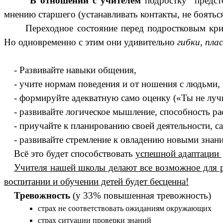
В отношении с учителем
подростку предсто
мнению старшего (устанавливать контакты, не бояться 
Переходное состояние перед подростковым кр
Но одновременно с этим они удивительно
гибки, пла
- Развивайте навыки общения,
- учите нормам поведения и от ношения с людьми,
- формируйте адекватную само оценку («Ты не луч
- развивайте логическое мышление, способность р
- приучайте к планированию своей деятельности, 
- развивайте стремление к овладению новыми знани
Всё это будет способствовать
успешной адаптации
Учителя нашей школы делают все возможное для р
воспитании и обучении детей будет бесценна!
Тревожность
(у 33% повышенная тревожность)
страх не соответствовать ожиданиям окружающих
страх ситуации проверки знаний