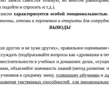
ит занять самостоя тельную, во многом равноправн
подойти и спросить и т.д.).
изисом
характеризуется особой эмоциональностью
стичны, готовы к переменам и открыты для сотрудн
ВЫВОДЫ
ше других и не хуже других», правильное оценивание 
ассуждать (подбрасывайте вопросы как «дровишки в пе
самостоятельности в учебных и домашних делах, осуще
ями, объясняйте значимость знаний (метод развития: 
учеников к среднему звену,
успешному обучению
и
да
азвития умственных способностей, для эмоциональног