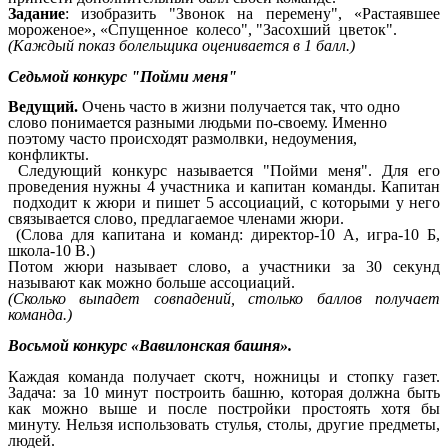
Задание
: изобразить "Звонок на перемену", «Растаявшее
мороженое», «Спущенное колесо", "Засохший цветок".
(Каждый показ болельщика оценивается в 1 балл.)
Седьмой конкурс "Пойми меня"
Ведущий.
Очень часто в жизни получается так, что одно
слово понимается разными людьми по-своему. Именно
поэтому часто происходят размолвки, недоумения,
конфликты.
Следующий конкурс называется "Пойми меня". Для его
проведения нужны 4 участника и капитан команды. Капитан
подходит к жюри и пишет 5 ассоциаций, с которыми у него
связывается слово, предлагаемое членами жюри.
(Слова для капитана и команд: директор-10 А, игра-10 Б,
школа-10 В.)
Потом жюри называет слово, а участники за 30 секунд
называют как можно больше ассоциаций.
(Сколько выпадет совпадений, столько баллов получает
команда.)
Восьмой конкурс «Вавилонская башня».
Каждая команда получает скотч, ножницы и стопку газет.
Задача: за 10 минут построить башню, которая должна быть
как можно выше и после постройки простоять хотя бы
минуту. Нельзя использовать стулья, столы, другие предметы,
людей.