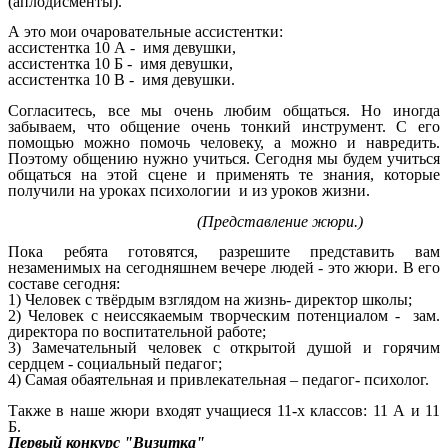
(аплодисменты).
А это мои очаровательные ассистентки:
ассистентка 10 А - имя девушки,
ассистентка 10 Б - имя девушки,
ассистентка 10 В - имя девушки.
Согласитесь, все мы очень любим общаться. Но иногда
забываем, что общение очень тонкий инструмент. С его
помощью можно помочь человеку, а можно и навредить.
Поэтому общению нужно учиться. Сегодня мы будем учиться
общаться на этой сцене и применять те знания, которые
получили на уроках психологии и из уроков жизни.
(Представление жюри.)
Пока ребята готовятся, разрешите представить вам
незаменимых на сегодняшнем вечере людей - это жюри. В его
составе сегодня:
1) Человек с твёрдым взглядом на жизнь- директор школы;
2) Человек с неиссякаемым творческим потенциалом - зам.
директора по
воспитательной работе;
3) Замечательный человек с открытой душой и горячим
сердцем - социальный педагог;
4) Самая обаятельная и привлекательная – педагог- психолог.
Также в наше жюри входят учащиеся 11-х классов: 11 А и 11
Б.
Первый конкурс "Визитка"