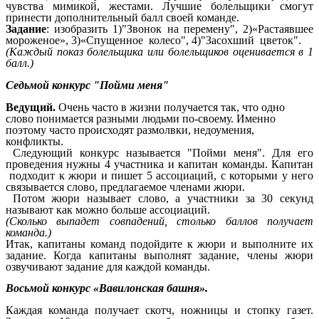
чувства мимикой, жестами. Лучшие болельщики смогут
принести дополнительный балл своей команде.
Задание
: изобразить 1)"Звонок на перемену", 2)«Растаявшее
мороженое», 3)«Спущенное колесо", 4)"Засохший цветок".
(Каждый показ болельщика или болельщиков оценивается в 1
балл.)
Седьмой конкурс "Пойми меня"
Ведущий.
Очень часто в жизни получается так, что одно
слово понимается разными людьми по-своему. Именно
поэтому часто происходят размолвки, недоумения,
конфликты.
Следующий конкурс называется "Пойми меня". Для его
проведения нужны 4 участника и капитан команды. Капитан
подходит к жюри и пишет 5 ассоциаций, с которыми у него
связывается слово, предлагаемое членами жюри.
Потом жюри называет слово, а участники за 30 секунд
называют как можно больше ассоциаций.
(Сколько выпадет совпадений, столько баллов получает
команда.)
Итак, капитаны команд подойдите к жюри и выполните их
задание. Когда капитаны выполнят задание, члены жюри
озвучивают задание для каждой команды.
Восьмой конкурс «Вавилонская башня».
Каждая команда получает скотч, ножницы и стопку газет.