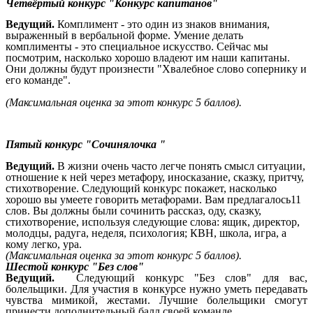
Четвёртый конкурс "Конкурс капитанов"
Ведущий.
Комплимент - это один из знаков внимания,
выраженный в вербальной форме. Умение делать
комплименты - это специальное искусство. Сейчас мы
посмотрим, насколько хорошо владеют им наши капитаны.
Они должны будут произнести "Хвалебное слово сопернику и
его команде".
(Максимальная оценка за этот конкурс 5 баллов).
Пятый конкурс "Сочинялочка "
Ведущий.
В жизни очень часто легче понять смысл ситуации,
отношение к ней через метафору, иносказание, сказку, притчу,
стихотворение. Следующий конкурс покажет, насколько
хорошо вы умеете говорить метафорами. Вам предлагалось11
слов. Вы должны были сочинить рассказ, оду, сказку,
стихотворение, используя следующие слова: ящик, директор,
молодцы, радуга, неделя, психология; КВН, школа, игра, а
кому легко, ура.
(Максимальная оценка за этот конкурс 5 баллов).
Шестой конкурс "Без слов"
Ведущий.
Следующий конкурс "Без слов" для вас,
болельщики. Для участия в конкурсе нужно уметь передавать
чувства мимикой, жестами. Лучшие болельщики смогут
принести дополнительный балл своей команде.