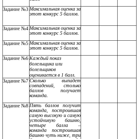
Максимальная оценка за
Задание №3
этот конкурс 5 баллов.
Максимальная оценка за
Задание №4
этот конкурс 5 баллов.
Максимальная оценка за
Задание №5
этот конкурс 5 баллов.
Задание №6
Каждый показ
болельщика или
болельщиков
оценивается в 1 балл.
Сколько выпадет
Задание №7
совпадений, столько
баллов получает
команда.
Пять баллов получит
Задание №8
команда, построившая
самую высокую и самую
устойчивую башню,
четыре балла –
команда построившая
башню чуть ниже, три