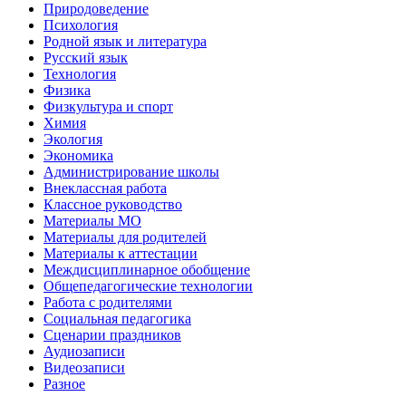
Природоведение
Психология
Родной язык и литература
Русский язык
Технология
Физика
Физкультура и спорт
Химия
Экология
Экономика
Администрирование школы
Внеклассная работа
Классное руководство
Материалы МО
Материалы для родителей
Материалы к аттестации
Междисциплинарное обобщение
Общепедагогические технологии
Работа с родителями
Социальная педагогика
Сценарии праздников
Аудиозаписи
Видеозаписи
Разное