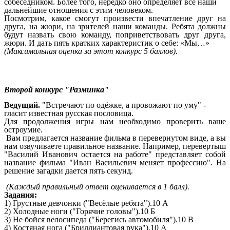
собеседником. Более того, нередко оно определяет все наши
дальнейшие отношения с этим человеком.
Посмотрим, какое смогут произвести впечатление друг на
друга, на жюри, на зрителей наши команды. Ребята должны
будут назвать свою команду, поприветствовать друг друга,
жюри. И дать пять кратких характеристик о себе: «Мы…»
(Максимальная оценка за этот конкурс 5 баллов).
Второй конкурс "Разминка"
Ведущий.
"Встречают по одёжке, а провожают по уму" -
гласит известная русская пословица.
Для продолжения игры нам необходимо проверить ваше
остроумие.
Вам предлагается название фильма в перевернутом виде, а вы
нам озвучиваете правильное название. Например, перевертыш
"Василий Иванович остается на работе" представляет собой
название фильма "Иван Васильевич меняет профессию". На
решение загадки дается пять секунд.
(Каждый правильный ответ оценивается в 1 балл).
Задания:
1) Грустные девчонки ("Весёлые ребята").10 А
2) Холодные ноги ("Горячие головы").10 Б
3) Не бойся велосипеда ("Берегись автомобиля").10 В
4) Костяная нога ("Бриллиантовая рука").10 А