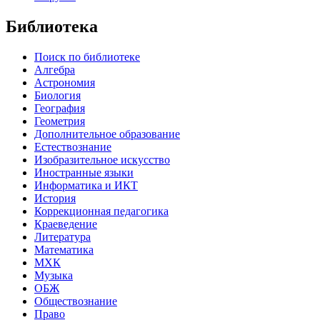
Библиотека
Поиск по библиотеке
Алгебра
Астрономия
Биология
География
Геометрия
Дополнительное образование
Естествознание
Изобразительное искусство
Иностранные языки
Информатика и ИКТ
История
Коррекционная педагогика
Краеведение
Литература
Математика
МХК
Музыка
ОБЖ
Обществознание
Право