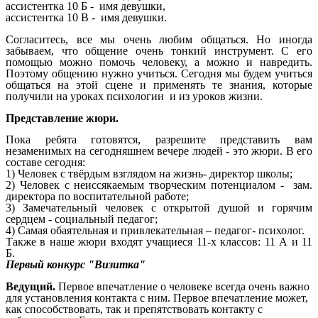
ассистентка 10 Б - имя девушки,
ассистентка 10 В - имя девушки.
Согласитесь, все мы очень любим общаться. Но иногда
забываем, что общение очень тонкий инструмент. С его
помощью можно помочь человеку, а можно и навредить.
Поэтому общению нужно учиться. Сегодня мы будем учиться
общаться на этой сцене и применять те знания, которые
получили на уроках психологии и из уроков жизни.
Представление жюри.
Пока ребята готовятся, разрешите представить вам
незаменимых на сегодняшнем вечере людей - это жюри. В его
составе сегодня:
1) Человек с твёрдым взглядом на жизнь- директор школы;
2) Человек с неиссякаемым творческим потенциалом - зам.
директора по
воспитательной работе;
3) Замечательный человек с открытой душой и горячим
сердцем - социальный педагог;
4) Самая обаятельная и привлекательная – педагог- психолог.
Также в наше жюри входят учащиеся 11-х классов: 11 А и 11
Б.
Первый конкурс "Визитка"
Ведущий.
Первое впечатление о человеке всегда очень важно
для установления контакта с ним. Первое впечатление может,
как способствовать, так и препятствовать контакту с