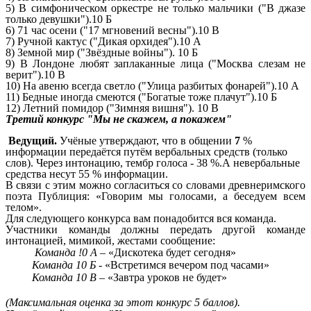
5) В симфоническом оркестре не только мальчики ("В джазе
только девушки").10 Б
6) 71 час осени ("17 мгновений весны").10 В
7) Ручной кактус ("Дикая орхидея").10 А
8) Земной мир ("Звёздные войны"). 10 Б
9) В Лондоне любят заплаканные лица ("Москва слезам не
верит").10 В
10) На авеню всегда светло ("Улица разбитых фонарей").10 А
11) Бедные иногда смеются ("Богатые тоже плачут").10 Б
12) Летний помидор ("Зимняя вишня"). 10 В
Третий конкурс "Мы не скажем, а покажем"
Ведущий.
Учёные утверждают, что в общении
7
%
информации передаётся путём вербальных средств (только
слов). Через интонацию, тембр голоса - 38 %.А невербальные
средства несут 55 % информации.
В связи с этим можно согласиться со словами древнеримского
поэта Публиция: «Говорим мы голосами, а беседуем всем
телом».
Для следующего конкурса вам понадобится вся команда.
Участники команды должны передать другой команде
интонацией, мимикой, жестами сообщение:
Команда !0 А –
«Дискотека будет сегодня»
Команда 10 Б
- «Встретимся вечером под часами»
Команда 10 В
– «Завтра уроков не будет»
(Максимальная оценка за этот конкурс 5 баллов).