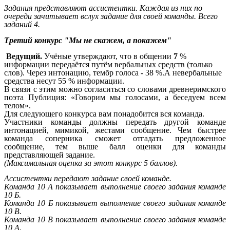
Задания представляют ассистентки. Каждая из них по
очереди зачитывает вслух задание для своей команды. Всего
заданий 4.
Третий конкурс "Мы не скажем, а покажем"
Ведущий.
Учёные утверждают, что в общении
7
%
информации передаётся путём вербальных средств (только
слов). Через интонацию, тембр голоса - 38 %.А невербальные
средства несут 55 % информации.
В связи с этим можно согласиться со словами древнеримского
поэта Публиция: «Говорим мы голосами, а беседуем всем
телом».
Для следующего конкурса вам понадобится вся команда.
Участники команды должны передать другой команде
интонацией, мимикой, жестами сообщение. Чем быстрее
команда соперника сможет отгадать предложенное
сообщение, тем выше балл оценки для команды
представляющей задание.
(Максимальная оценка за этот конкурс 5 баллов).
Ассистентки передают задание своей команде.
Команда 10 А показывает выполнение своего задания команде
10 Б.
Команда 10 Б показывает выполнение своего задания команде
10 В.
Команда 10 В показывает выполнение своего задания команде
10 А.