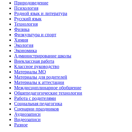
Природоведение
Психология
Родной язык и литература
Русский язык
Технология
Физика
Физкультура и спорт
Химия
Экология
Экономика
Администрирование школы
Внеклассная работа
Классное руководство
Материалы МО
Материалы для родителей
Материалы к аттестации
Междисциплинарное обобщение
Общепедагогические технологии
Работа с родителями
Социальная педагогика
Сценарии праздников
Аудиозаписи
Видеозаписи
Разное