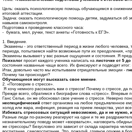
Цель: оказать психологическую помощь обучающимся в снижении 
итоговой аттестации.
Задача: оказать психологическую помощь детям, задуматься об э
навыков самоконтроля.
Подготовка к проведению классного часа:
- бумага, мел, ручки, текст анкеты «Готовность к ЕГЭ».
1. Введение.
Экзамены - это ответственный период в жизни любого человека, т
периода, попытаемся найти возможные пути их преодоления, «п
Экзамены вызывают у вас разные ощущения и состояния. Я предл
Психолог
просит каждого ученика написать на
листочке от 5 до
состояния названные чаще всего. Их фиксируют и подводят итог:
Итак, довольно часто мы испытываем отрицательные эмоции -
гн
Почему так происходит?
Обучающиеся могут высказать свое мнение
.
2. «Поговорим о стрессе».
Я хочу немного рассказать вам о стрессе! Почему о стрессе, да 
Прежде всего, обратимся к биографии слова «стресс». Впервые п
Ганс Селье, он же обосновал свое учение о стрессе. Неверно пон
неспецифический
ответ организма на любое предъявленное ему 
холод или жара, инфекция, реакция на прием лекарства, укол все
Избежать стрессовых ситуаций невозможно, да и не нужно, иб
Разные люди по-разному реагируют на одни и те же раздражители.
незначительному поводу может «взорваться», наговорить обидных,
же стрессоры? Безусловно это зависит от склада характера челов
воспитание, самовоспитание. Это, пожалуй, главное оружие в бор