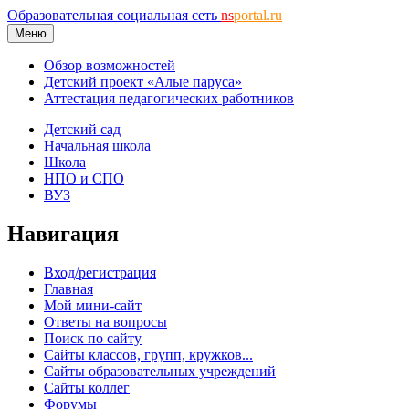
Образовательная социальная сеть
ns
portal.ru
Меню
Обзор возможностей
Детский проект «Алые паруса»
Аттестация педагогических работников
Детский сад
Начальная школа
Школа
НПО и СПО
ВУЗ
Навигация
Вход/регистрация
Главная
Мой мини-сайт
Ответы на вопросы
Поиск по сайту
Сайты классов, групп, кружков...
Сайты образовательных учреждений
Сайты коллег
Форумы