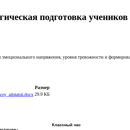
гическая подготовка учеников 
моционального напряжения, уровня тревожности и формировани
Размер
29.9 КБ
y_atistatsii.docx
Классный час
тестации
»