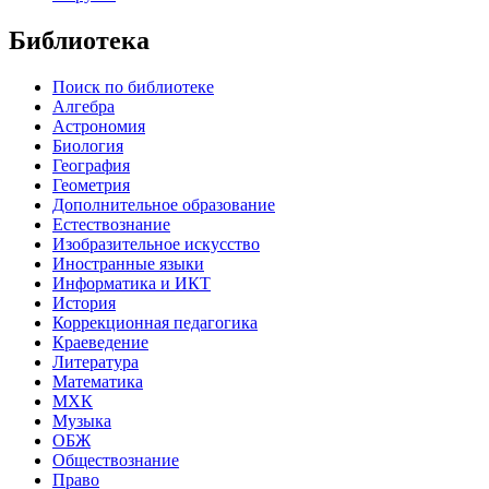
Библиотека
Поиск по библиотеке
Алгебра
Астрономия
Биология
География
Геометрия
Дополнительное образование
Естествознание
Изобразительное искусство
Иностранные языки
Информатика и ИКТ
История
Коррекционная педагогика
Краеведение
Литература
Математика
МХК
Музыка
ОБЖ
Обществознание
Право