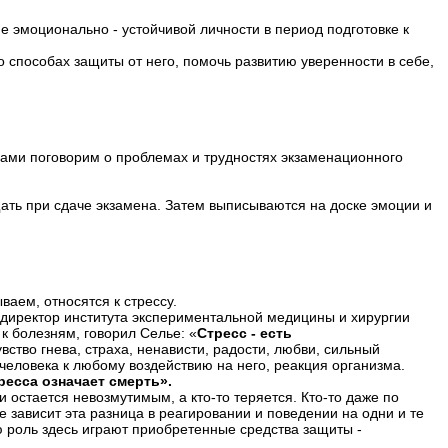
эмоционально - устойчивой личности в период подготовке к
о способах защиты от него, помочь развитию уверенности в себе,
 вами поговорим о проблемах и трудностях экзаменационного
.
щать при сдаче экзамена. Затем выписываются на доске эмоции и
ваем, относятся к стрессу.
 директор института экспериментальной медицины и хирургии
к болезням, говорил Селье: «
Стресс - есть
тво гнева, страха, ненависти, радости, любви, сильный
 человека к любому воздействию на него, реакция организма.
ресса означает смерть».
и остается невозмутимым, а кто-то теряется. Кто-то даже по
е зависит эта разница в реагировании и поведении на одни и те
ую роль здесь играют приобретенные средства защиты -