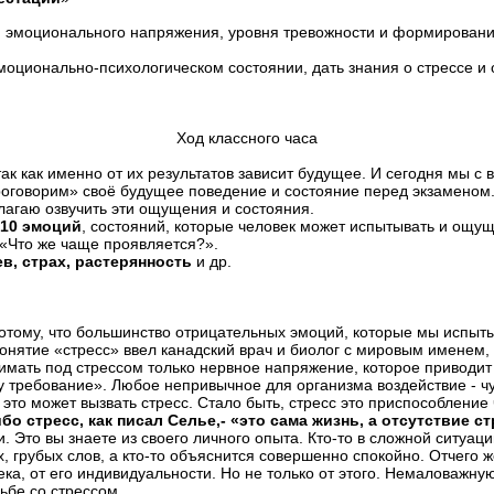
эмоционального напряжения, уровня тревожности и формирование 
моционально-психологическом состоянии, дать знания о стрессе и 
Ход классного часа
ак как именно от их результатов зависит будущее. И сегодня мы с
роговорим» своё будущее поведение и состояние перед экзаменом
агаю озвучить эти ощущения и состояния.
 10 эмоций
, состояний, которые человек может испытывать и ощу
 «Что же чаще проявляется?».
ев, страх, растерянность
и др.
потому, что большинство отрицательных эмоций, которые мы испыты
онятие «стресс» ввел канадский врач и биолог с мировым именем,
имать под стрессом только нервное напряжение, которое приводит 
требование». Любое непривычное для организма воздействие - чувс
 это может вызвать стресс. Стало быть, стресс это приспособление
о стресс, как писал Селье,- «это сама жизнь, а отсутствие ст
 Это вы знаете из своего личного опыта. Кто-то в сложной ситуаци
 грубых слов, а кто-то объяснится совершенно спокойно. Отчего ж
ека, от его индивидуальности. Но не только от этого. Немаловажн
ьбе со стрессом.