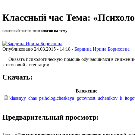
Классный час Тема: «Психоло
классный час по психологии на тему
Опубликовано 24.03.2015 - 14:18 -
Бардина Ирина Борисовна
Оказать психологическую помощь обучающимся в снижении э
к итоговой аттестации.
Скачать:
Вложение
klassnyy_chas_psihologicheskaya_gotovnost_uchenikov_k_itogovo
Предварительный просмотр:
Тема: «
Психологическая подготовка учеников к итоговой ат