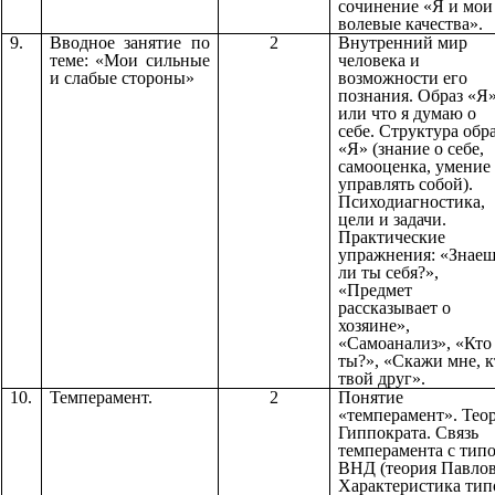
сочинение «Я и мои
волевые качества».
9.
Вводное занятие по
2
Внутренний мир
теме: «Мои сильные
человека и
и слабые стороны»
возможности его
познания. Образ «Я
или что я думаю о
себе. Структура обр
«Я» (знание о себе,
самооценка, умение
управлять собой).
Психодиагностика,
цели и задачи.
Практические
упражнения: «Знае
ли ты себя?»,
«Предмет
рассказывает о
хозяине»,
«Самоанализ», «Кто
ты?», «Скажи мне, к
твой друг».
10.
Темперамент.
2
Понятие
«темперамент». Тео
Гиппократа. Связь
темперамента с тип
ВНД (теория Павлов
Характеристика тип