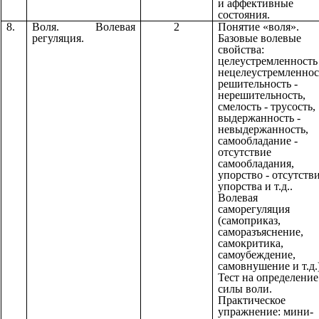
и аффективные
состояния.
8.
Воля. Волевая
2
Понятие «воля».
регуляция.
Базовые волевые
свойства:
целеустремленность 
нецелеустремленнос
решительность -
нерешительность,
смелость - трусость,
выдержанность -
невыдержанность,
самообладание -
отсутствие
самообладания,
упорство - отсутств
упорства и т.д..
Волевая
саморегуляция
(самоприказ,
саморазъяснение,
самокритика,
самоубеждение,
самовнушение и т.д.)
Тест на определение
силы воли.
Практическое
упражнение: мини-