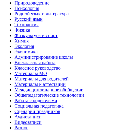
Природоведение
Психология
Родной язык и литература
Русский язык
Технология
Физика
Физкультура и спорт
Химия
Экология
Экономика
Администрирование школы
Внеклассная работа
Классное руководство
Материалы МО
Материалы для родителей
Материалы к аттестации
Междисциплинарное обобщение
Общепедагогические технологии
Работа с родителями
Социальная педагогика
Сценарии праздников
Аудиозаписи
Видеозаписи
Разное