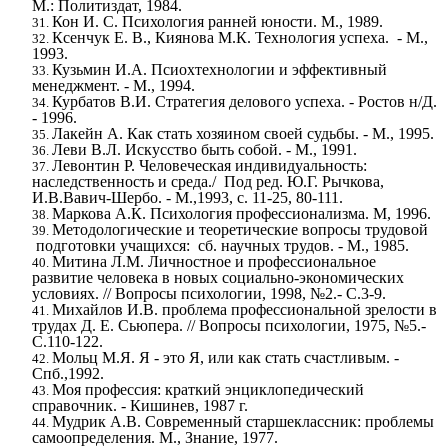
М.: Политиздат, 1984.
Кон И. С. Психология ранней юности. М., 1989.
Ксенчук Е. В., Киянова М.К. Технология успеха. - М.,
1993.
Кузьмин И.А. Псиохтехнологии и эффективный
менеджмент. - М., 1994.
Курбатов В.И. Стратегия делового успеха. - Ростов н/Д.
- 1996.
Лакейн А. Как стать хозяином своей судьбы. - М., 1995.
Леви В.Л. Искусство быть собой. - М., 1991.
Левонтин Р. Человеческая индивидуальность:
наследственность и среда./ Под ред. Ю.Г. Рычкова,
И.В.Вавич-Шербо. - М.,1993, с. 11-25, 80-111.
Маркова А.К. Психология профессионализма. М, 1996.
Методологические и теоретические вопросы трудовой
подготовки учащихся: сб. научных трудов. - М., 1985.
Митина Л.М. Личностное и профессиональное
развитие человека в новых социально-экономических
условиях. // Вопросы психологии, 1998, №2.- С.3-9.
Михайлов И.В. проблема профессиональной зрелости в
трудах Д. Е. Сьюпера. // Вопросы психологии, 1975, №5.-
С.110-122.
Мольц М.Я. Я - это Я, или как стать счастливым. -
Спб.,1992.
Моя профессия: краткий энциклопедический
справочник. - Кишинев, 1987 г.
Мудрик А.В. Современный старшеклассник: проблемы
самоопределения. М., Знание, 1977.