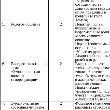
- стратегия
сотрудничества.
Диагностика ведущ
стиля поведения в
конфликте (тест
Томаса).
5.
Ролевое общение
2
Понятие «роль».
Формальные и
неформальные роли.
Маска - защита в
общение.
Игра «Необитаемый
остров» или
«Кораблекрушение»
Анализ собственны
ролей в игре.
6.
Вводное занятие по
2
Введение понятий
теме
«эмоции», «чувства»
«Эмоциональная и
«воля». Значение
волевая
эмоций, чувств и во
саморегуляция»
в жизни человека.
Базовые эмоции.
Практические
упражнения «Списо
чувств», «Крокодил»
«Эмоции и музыка»
7.
Эмоциональные
2
Формирование умен
состояния человека
разрешать стрессов