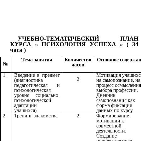
УЧЕБНО-ТЕМАТИЧЕСКИЙ ПЛАН
КУРСА « ПСИХОЛОГИЯ УСПЕХА » ( 34
часа )
Тема занятия
Количество
Основное содержа
№
часов
1.
Введение в предмет
Мотивация учащихс
2
(диагностика
на самопознание, на
педагогическая и
процесс осмысления
психологическая
выбора профессии.
уровня социально-
Дневник
психологической
самопознания как
адаптации
форма фиксации
учащихся)
данных по курсу
2.
Тренинг знакомства
2
Формирование
мотивации к
совместной
деятельности.
Создание
положительного