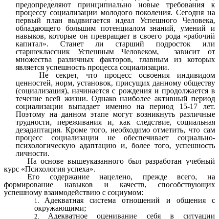
предопределяют принципиально новые требования к
процессу социализации молодого поколения. Сегодня на
первый план выдвигается идеал Успешного Человека,
обладающего большим потенциалом знаний, умений и
навыков, которые
он превращает в своего рода «рабочий
капитал». Станет ли старший подросток или
старшеклассник Успешным Человеком, зависит от
множества различных факторов, главным из которых
является успешность процесса социализации.
Не секрет, что процесс освоения индивидом
ценностей, норм, установок, присущих данному обществу
(социализация), начинается с рождения и продолжается в
течение всей жизни. Однако наиболее активный период
социализации выпадает именно на период 15-17 лет.
Поэтому на данном этапе могут возникнуть различные
трудности, переживания и, как следствие, социальная
дезадаптация. Кроме того, необходимо отметить, что сам
процесс социализации не обеспечивает социально-
психологическую адаптацию и, более того, успешность
личности.
На основе вышеуказанного был разработан учебный
курс «Психология успеха».
Его содержание нацелено, прежде всего, на
формирование навыков и качеств, способствующих
успешному взаимодействию с социумом:
Адекватная система отношений и общения с
окружающими;
Адекватное оценивание себя в ситуации