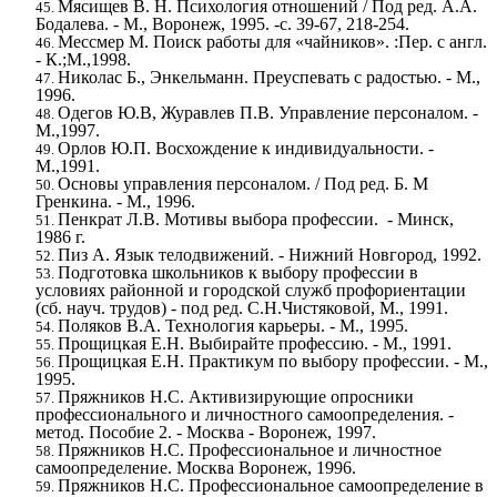
Мясищев В. Н. Психология отношений / Под ред. А.А.
Бодалева. - М., Воронеж, 1995. -с. 39-67, 218-254.
Мессмер М. Поиск работы для «чайников». :Пер. с англ.
- К.;М.,1998.
Николас Б., Энкельманн. Преуспевать с радостью. - М.,
1996.
Одегов Ю.В, Журавлев П.В. Управление персоналом. -
М.,1997.
Орлов Ю.П. Восхождение к индивидуальности. -
М.,1991.
Основы управления персоналом. / Под ред. Б. М
Гренкина. - М., 1996.
Пенкрат Л.В. Мотивы выбора профессии. - Минск,
1986 г.
Пиз А. Язык телодвижений. - Нижний Новгород, 1992.
Подготовка школьников к выбору профессии в
условиях районной и городской служб профориентации
(сб. науч. трудов) - под ред. С.Н.Чистяковой, М., 1991.
Поляков В.А. Технология карьеры. - М., 1995.
Прощицкая Е.Н. Выбирайте профессию. - М., 1991.
Прощицкая Е.Н. Практикум по выбору профессии. - М.,
1995.
Пряжников Н.С. Активизирующие опросники
профессионального и личностного самоопределения. -
метод. Пособие 2. - Москва - Воронеж, 1997.
Пряжников Н.С. Профессиональное и личностное
самоопределение. Москва Воронеж, 1996.
Пряжников Н.С. Профессиональное самоопределение в