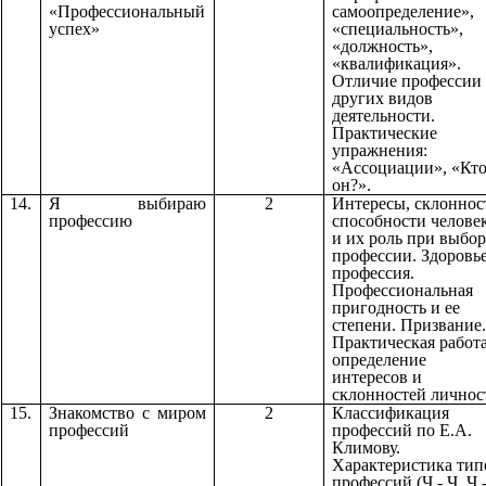
«Профессиональный
самоопределение»,
успех»
«специальность»,
«должность»,
«квалификация».
Отличие профессии 
других видов
деятельности.
Практические
упражнения:
«Ассоциации», «Кт
он?».
14.
Я выбираю
2
Интересы, склоннос
профессию
способности челове
и их роль при выбор
профессии. Здоровь
профессия.
Профессиональная
пригодность и ее
степени. Призвание.
Практическая работа
определение
интересов и
склонностей личнос
15.
Знакомство с миром
2
Классификация
профессий
профессий по Е.А.
Климову.
Характеристика тип
профессий (Ч - Ч, Ч -