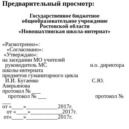
Предварительный просмотр:
Государственное бюджетное
общеобразовательное учреждение
Ростовской области
«Новошахтинская школа-интернат»
«Расмотренно»:
«Согласовано»:
«Утверждаю»:
на заседании МО учителей
руководитель МС и.о. директора
школы-интерната
предметов гуманитарного цикла
И.И. Бугаенко С.Ю.
Аверьянова
протокол № ___
протокол № ___ протокол №
___
от «____»___________2017г.
от «____»___________2017г.
от«____»___________2017г.