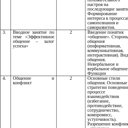
настроя на
последующие заняти
Формирование
интереса к процесса
самопознания и
саморазвития.
3.
Вводное занятие по
2
Введение понятия
теме «Эффективное
«общение». Сторон
общение – залог
общения
успеха»
(информативная,
коммуникативная,
интерактивная). Ви
общения.
Невербальное и
вербальное общение
Функции
4.
Общение и
2
Основные стили
конфликт
общения. Основные
стратегии поведения
процессе
взаимодействия
(избегание,
противодействие,
сотрудничество,
компромисс,
уступчивость).
Разрешение конфли