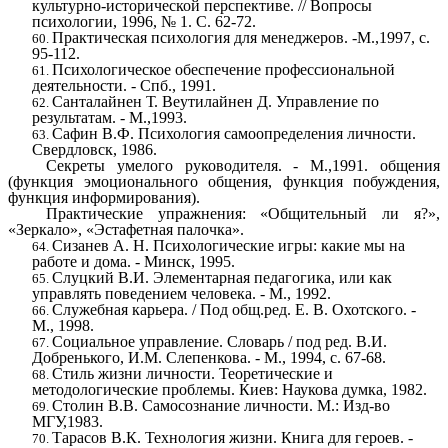
культурно-исторической перспективе. // Вопросы
психологии, 1996, № 1. С. 62-72.
Практическая психология для менеджеров. -М.,1997, с.
95-112.
Психологическое обеспечение профессиональной
деятельности. - Спб., 1991.
Санталайнен Т. Веутилайнен Д. Управление по
результатам. - М.,1993.
Сафин В.Ф. Психология самоопределения личности.
Свердловск, 1986.
Секреты умелого руководителя. - М.,1991. общения
(функция эмоционального общения, функция побуждения,
функция информирования).
Практические упражнения: «Общительный ли я?»,
«Зеркало», «Эстафетная палочка».
Сизанев А. Н. Психологические игры: какие мы на
работе и дома. - Минск, 1995.
Слуцкий В.И. Элементарная педагогика, или как
управлять поведением человека. - М., 1992.
Служебная карьера. / Под общ.ред. Е. В. Охотского. -
М., 1998.
Социальное управление. Словарь / под ред. В.И.
Добренького, И.М. Слепенкова. - М., 1994, с. 67-68.
Стиль жизни личности. Теоретические и
методологические проблемы. Киев: Наукова думка, 1982.
Столин В.В. Самосознание личности. М.: Изд-во
МГУ,1983.
Тарасов В.К. Технология жизни. Книга для героев. -