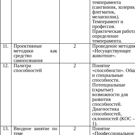
темперамента
(сангвиник, холерик
флегматик,
меланхолик).
Темперамент и
профессия.
Практическая работа
определение
темперамента.
11.
Проективные
2
Проведение методи
методики как
«Несуществующее
средство
животное».
самопознания
12.
Палитра
2
Понятие
способностей
«способности». Об
и специальные
способности.
Потенциальные
(скрытые)
возможности для
развития
способностей.
Диагностика
способностей,
склонностей (КОС –
1).
13.
Вводное занятие по
2
Понятие
теме
«Профессиональное