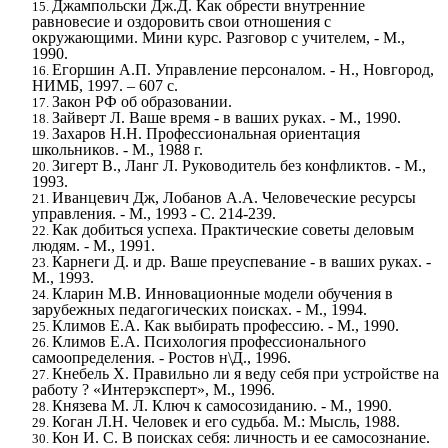
Джампольски Дж.Д. Как обрести внутренние
равновесие и оздоровить свои отношения с
окружающими. Мини курс. Разговор с учителем, - М.,
1990.
Егоршин А.П. Управление персоналом. - Н., Новгород,
НИМБ, 1997. – 607 с.
Закон РФ об образовании.
Зайверт Л. Ваше время - в ваших руках. - М., 1990.
Захаров Н.Н. Профессиональная ориентация
школьников. - М., 1988 г.
Зигерт В., Ланг Л. Руководитель без конфликтов. - М.,
1993.
Иванцевич Дж, Лобанов А.А. Человеческие ресурсы
управления. - М., 1993 - С. 214-239.
Как добиться успеха. Практические советы деловым
людям. - М., 1991.
Карнеги Д. и др. Ваше преуспевание - в ваших руках. -
М., 1993.
Кларин М.В. Инновационные модели обучения в
зарубежных педагогических поисках. - М., 1994.
Климов Е.А. Как выбирать профессию. - М., 1990.
Климов Е.А. Психология профессионального
самоопределения. - Ростов н\Д., 1996.
Кнебель Х. Правильно ли я веду себя при устройстве на
работу ? «Интерэксперт», М., 1996.
Князева М. Л. Ключ к самосозиданию. - М., 1990.
Коган Л.Н. Человек и его судьба. М.: Мысль, 1988.
Кон И. С. В поисках себя: личность и ее самосознание.