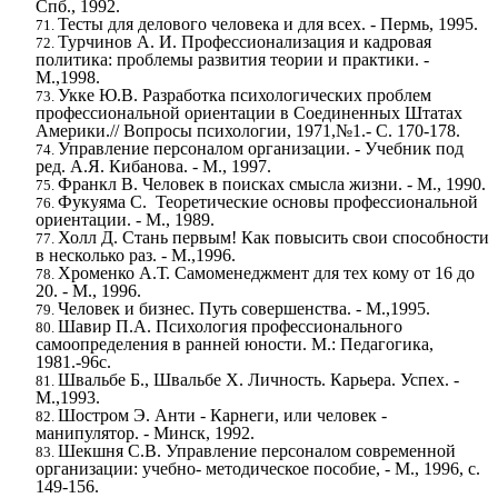
Спб., 1992.
Тесты для делового человека и для всех. - Пермь, 1995.
Турчинов А. И. Профессионализация и кадровая
политика: проблемы развития теории и практики. -
М.,1998.
Укке Ю.В. Разработка психологических проблем
профессиональной ориентации в Соединенных Штатах
Америки.// Вопросы психологии, 1971,№1.- С. 170-178.
Управление персоналом организации. - Учебник под
ред. А.Я. Кибанова. - М., 1997.
Франкл В. Человек в поисках смысла жизни. - М., 1990.
Фукуяма С. Теоретические основы профессиональной
ориентации. - М., 1989.
Холл Д. Стань первым! Как повысить свои способности
в несколько раз. - М.,1996.
Хроменко А.Т. Самоменеджмент для тех кому от 16 до
20. - М., 1996.
Человек и бизнес. Путь совершенства. - М.,1995.
Шавир П.А. Психология профессионального
самоопределения в ранней юности. М.: Педагогика,
1981.-96с.
Швальбе Б., Швальбе Х. Личность. Карьера. Успех. -
М.,1993.
Шостром Э. Анти - Карнеги, или человек -
манипулятор. - Минск, 1992.
Шекшня С.В. Управление персоналом современной
организации: учебно- методическое пособие, - М., 1996, с.
149-156.