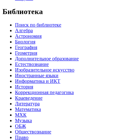
Библиотека
Поиск по библиотеке
Алгебра
Астрономия
Биология
География
Геометрия
Дополнительное образование
Естествознание
Изобразительное искусство
Иностранные языки
Информатика и ИКТ
История
Коррекционная педагогика
Краеведение
Литература
Математика
МХК
Музыка
ОБЖ
Обществознание
Право