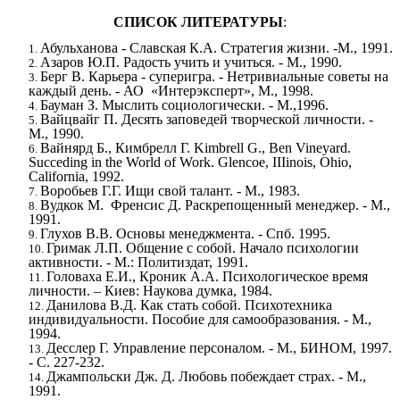
СПИСОК ЛИТЕРАТУРЫ
:
Абульханова - Славская К.А. Стратегия жизни. -М., 1991.
Азаров Ю.П. Радость учить и учиться. - М., 1990.
Берг В. Карьера - суперигра. - Нетривиальные советы на
каждый день. - АО «Интерэксперт», М., 1998.
Бауман З. Мыслить социологически. - М.,1996.
Вайцвайг П. Десять заповедей творческой личности. -
М., 1990.
Вайнярд Б., Кимбрелл Г. Kimbrell G., Ben Vineyard.
Succeding in the World of Work. Glencoe, IIIinois, Ohio,
California, 1992.
Воробьев Г.Г. Ищи свой талант. - М., 1983.
Вудкок М. Френсис Д. Раскрепощенный менеджер. - М.,
1991.
Глухов В.В. Основы менеджмента. - Спб. 1995.
Гримак Л.П. Общение с собой. Начало психологии
активности. - М.: Политиздат, 1991.
Головаха Е.И., Кроник А.А. Психологическое время
личности. – Киев: Наукова думка, 1984.
Данилова В.Д. Как стать собой. Психотехника
индивидуальности. Пособие для самообразования. - М.,
1994.
Десслер Г. Управление персоналом. - М., БИНОМ, 1997.
- С. 227-232.
Джампольски Дж. Д. Любовь побеждает страх. - М.,
1991.