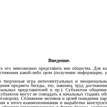
Введение.
ть его невозможно представить вне общества. Для ка
стижении какой-либо цели (получение информации, 
о творческая игра интеллектуальных и эмоциональны
ения предмета беседы, это, наконец, труд достижен
иальных представителей и пр.). Субъектом общения
убъектов могут не совпадать в начальных стадиях об
говоров). Сближение мотивов и целей поведения пар
ения в итоге взаимопонимания и выработки конструк
 общения (проистекающего в форме беседы, совещания