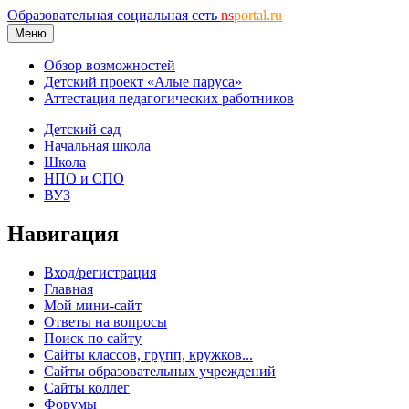
Образовательная социальная сеть
ns
portal.ru
Меню
Обзор возможностей
Детский проект «Алые паруса»
Аттестация педагогических работников
Детский сад
Начальная школа
Школа
НПО и СПО
ВУЗ
Навигация
Вход/регистрация
Главная
Мой мини-сайт
Ответы на вопросы
Поиск по сайту
Сайты классов, групп, кружков...
Сайты образовательных учреждений
Сайты коллег
Форумы