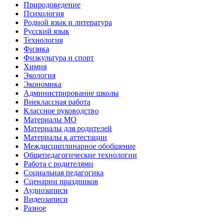
Природоведение
Психология
Родной язык и литература
Русский язык
Технология
Физика
Физкультура и спорт
Химия
Экология
Экономика
Администрирование школы
Внеклассная работа
Классное руководство
Материалы МО
Материалы для родителей
Материалы к аттестации
Междисциплинарное обобщение
Общепедагогические технологии
Работа с родителями
Социальная педагогика
Сценарии праздников
Аудиозаписи
Видеозаписи
Разное