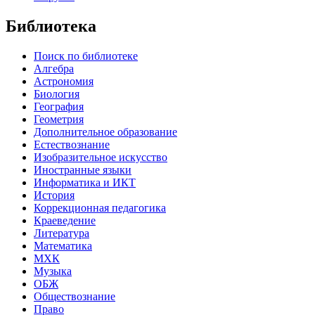
Библиотека
Поиск по библиотеке
Алгебра
Астрономия
Биология
География
Геометрия
Дополнительное образование
Естествознание
Изобразительное искусство
Иностранные языки
Информатика и ИКТ
История
Коррекционная педагогика
Краеведение
Литература
Математика
МХК
Музыка
ОБЖ
Обществознание
Право