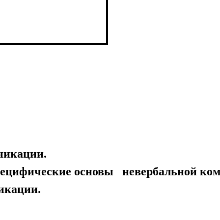
икации.
ецифические основы невербальной ко
икации.