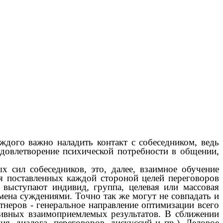
ждого важно наладить контакт с собеседником, ведь
удовлетворение психической потребности в общении,
х сил собеседников, это, далее, взаимное обучение
ия поставленных каждой стороной целей переговоров
 выступают индивид, группа, целевая или массовая
мена суждениями. Точно так же могут не совпадать и
тнеров - генеральное направление оптимизации всего
тивных взаимоприемлемых результатов. В сближении
, диалога, переговоров, дискуссий и пр.). Деловое