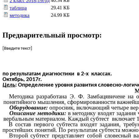
40.34 КБ
2 класс 2018-19год
29.41 КБ
таблица
24.99 КБ
методика
Предварительный просмотр:
[Введите текст]
по результатам диагностики в 2-х классах.
Октябрь, 2017г.
Цель
: Определение уровня развития словесно-логи
М
Методика разработана Э. Ф. Замбацявичене на о
понятийного мышления, сформированности важнейш
Оборудование:
опросник,
включающий четыре верб
Описание методики:
в методику входят задания
вербальным материалом. Каждый субтест включает 1
В состав первого субтеста входят задания, тр
простейших понятий. По результатам субтеста можно 
Второй субтест представляет собой словесный в