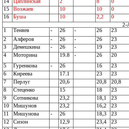
14
Цаплинская
2
8
0
15
Возжаев
10
10
0
16
Буша
10
2,2
0
2-
1
Теняев
-
26
-
26
23
2
Алферов
-
26
-
26
23
3
Демешкина
-
26
-
19
23
4
Моторина
19.8
-
26
20
5
Гуренкова
-
26
16
23
6
Киреева
17.1
23
23
7
Перлуг
20,6
20,8
20,8
8
Стеценко
15
18
23
9
Сотникова
23,2
18,1
23
10
Мишунов
23,2
16,2
23
11
Мишунова
-
26
18,3
23
12
Сизон
12,9
23,4
23