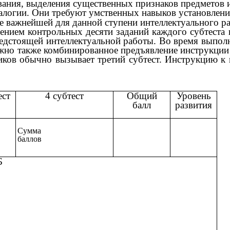
ания, выделения существенных признаков предметов и
налогии. Они требуют умственных навыков установлен
ие важнейшей для данной ступени интеллектуального р
ением контрольных десяти заданий каждого субтеста 
редстоящей интеллектуальной работы. Во время выпол
жно также комбинированное предъявление инструкции (
иков обычно вызывает третий субтест. Инструкцию к
ест
4 субтест
Общий
Уровень
балл
развития
Сумма
баллов
Б