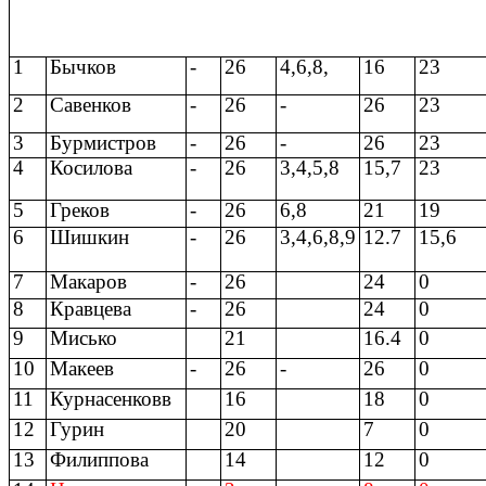
1
Бычков
-
26
4,6,8,
16
23
2
Савенков
-
26
-
26
23
3
Бурмистров
-
26
-
26
23
4
Косилова
-
26
3,4,5,8
15,7
23
5
Греков
-
26
6,8
21
19
6
Шишкин
-
26
3,4,6,8,9
12.7
15,6
7
Макаров
-
26
24
0
8
Кравцева
-
26
24
0
9
Мисько
21
16.4
0
10
Макеев
-
26
-
26
0
11
Курнасенковв
16
18
0
12
Гурин
20
7
0
13
Филиппова
14
12
0