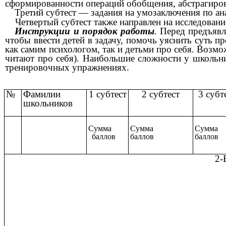
сформированности операций обобщения, абстрагиров
Третий субтест — задания на умозаключения по а
Четвертый субтест также направлен на исследован
Инструкции и порядок работы
.
Перед предъявл
чтобы ввести детей в
задачу, помочь уяснить суть п
как самим психологом, так и детьми про себя. Возмо
читают про себя). Наибольшие сложности у школьн
тренировочных упражнениях.
№
Фамилии
1 субтест
2 субтест
3 субт
школьников
Сумма
Сумма
Сумма
баллов
баллов
баллов
2-