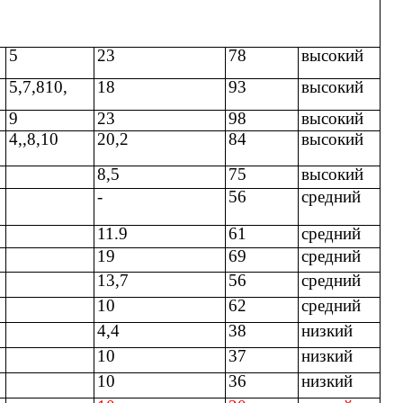
5
23
78
высокий
5,7,810,
18
93
высокий
9
23
98
высокий
4,,8,10
20,2
84
высокий
8,5
75
высокий
-
56
средний
11.9
61
средний
19
69
средний
13,7
56
средний
10
62
средний
4,4
38
низкий
10
37
низкий
10
36
низкий