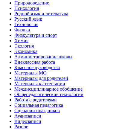
Природоведение
Психология
Родной язык и литература
Русский язык
Технология
Физика
Физкультура и спорт
Химия
Экология
Экономика
Администрирование школы
Внеклассная работа
Классное руководство
Материалы МО
Материалы для родителей
Материалы к аттестации
Междисциплинарное обобщение
Общепедагогические технологии
Работа с родителями
Социальная педагогика
Сценарии праздников
Аудиозаписи
Видеозаписи
Разное