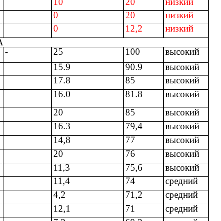
10
20
низкий
0
20
низкий
0
12,2
низкий
А
-
25
100
высокий
15.9
90.9
высокий
17.8
85
высокий
16.0
81.8
высокий
20
85
высокий
16.3
79,4
высокий
14,8
77
высокий
20
76
высокий
11,3
75,6
высокий
11,4
74
средний
4,2
71,2
средний
12,1
71
средний