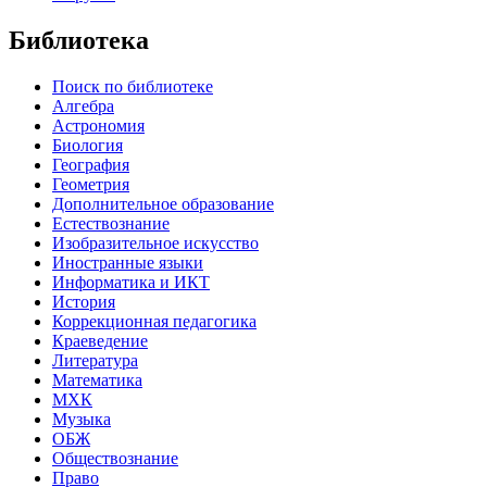
Библиотека
Поиск по библиотеке
Алгебра
Астрономия
Биология
География
Геометрия
Дополнительное образование
Естествознание
Изобразительное искусство
Иностранные языки
Информатика и ИКТ
История
Коррекционная педагогика
Краеведение
Литература
Математика
МХК
Музыка
ОБЖ
Обществознание
Право