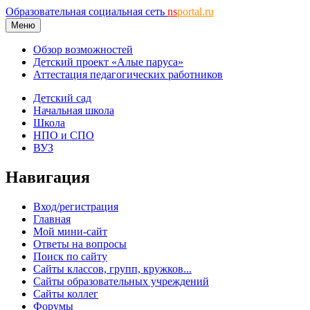
Образовательная социальная сеть
ns
portal.ru
Меню
Обзор возможностей
Детский проект «Алые паруса»
Аттестация педагогических работников
Детский сад
Начальная школа
Школа
НПО и СПО
ВУЗ
Навигация
Вход/регистрация
Главная
Мой мини-сайт
Ответы на вопросы
Поиск по сайту
Сайты классов, групп, кружков...
Сайты образовательных учреждений
Сайты коллег
Форумы