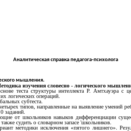
Аналитическая справка педагога-психолога
ческого мышления.
етодика изучения словесно - логического мышлени
снове теста структуры интеллекта Р. Амтхауэра с ц
их логических операций.
альных субтеста.
 четырех типов, направленные на выявление умений ре
0 заданий.
ебующие от школьников навыков дифференциации сущ
также судить о словарном запасе 'школьников.
ариант методики исключения «пятого лишнего». Резу