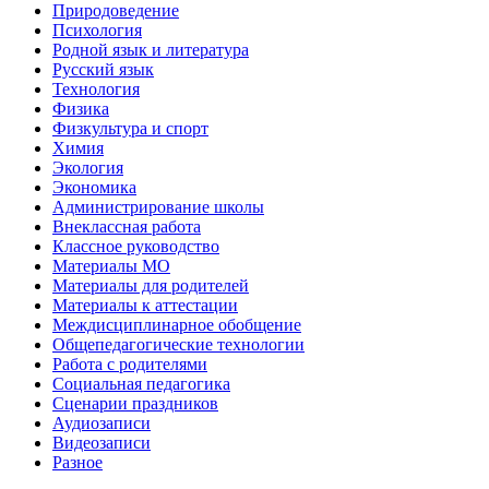
Природоведение
Психология
Родной язык и литература
Русский язык
Технология
Физика
Физкультура и спорт
Химия
Экология
Экономика
Администрирование школы
Внеклассная работа
Классное руководство
Материалы МО
Материалы для родителей
Материалы к аттестации
Междисциплинарное обобщение
Общепедагогические технологии
Работа с родителями
Социальная педагогика
Сценарии праздников
Аудиозаписи
Видеозаписи
Разное