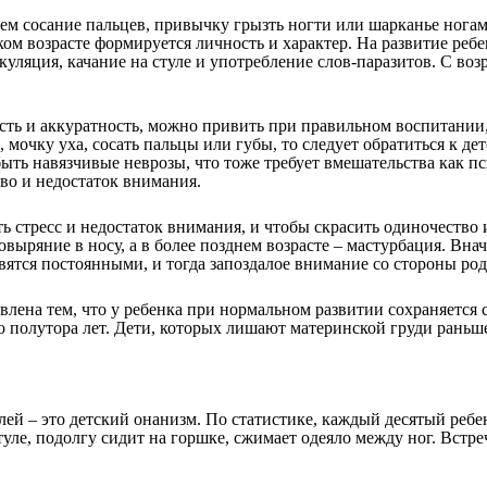
м сосание пальцев, привычку грызть ногти или шарканье ногами 
ком возрасте формируется личность и характер. На развитие реб
икуляция, качание на стуле и употребление слов-паразитов. С в
ть и аккуратность, можно привить при правильном воспитании, 
мочку уха, сосать пальцы или губы, то следует обратиться к де
ыть навязчивые неврозы, что тоже требует вмешательства как пс
во и недостаток внимания.
ь стресс и недостаток внимания, и чтобы скрасить одиночество 
овыряние в носу, а в более позднем возрасте – мастурбация. Вна
вятся постоянными, и тогда запоздалое внимание со стороны ро
овлена тем, что у ребенка при нормальном развитии сохраняется
о полутора лет. Дети, которых лишают материнской груди раньше 
ей – это детский онанизм. По статистике, каждый десятый ребен
уле, подолгу сидит на горшке, сжимает одеяло между ног. Встре