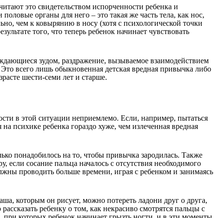
считают это свидетельством испорченности ребенка и
половые органы для него – это такая же часть тела, как нос,
ьно, чем к ковырянию в носу (хотя с психологической точки
езультате того, что теперь ребенок начинает чувствовать
ождающиеся зудом, раздражение, вызываемое взаимодействием
и. Это всего лишь обыкновенная детская вредная привычка либо
зрасте шести-семи лет и старше.
сти в этой ситуации неприемлемо. Если, например, пытаться
 на психике ребенка гораздо хуже, чем излеченная вредная
лько понадобилось на то, чтобы привычка зародилась. Также
, если сосание пальца началось с отсутствия необходимого
олжны проводить больше времени, играя с ребенком и занимаясь
ша, которым он рисует, можно потереть ладони друг о друга,
рассказать ребенку о том, как некрасиво смотрятся пальцы с
 при которых ребенок начинает грызть ногти, и в эти моменты