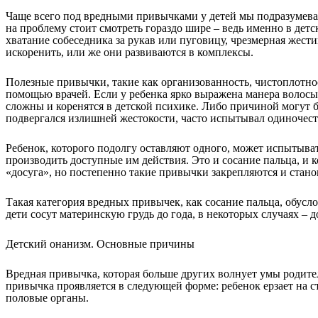
Чаще всего под вредными привычками у детей мы подразумевае
на проблему стоит смотреть гораздо шире – ведь именно в детс
хватание собеседника за рукав или пуговицу, чрезмерная жест
искоренить, или же они развиваются в комплексы.
Полезные привычки, такие как организованность, чистоплотнос
помощью врачей. Если у ребенка ярко выражена манера волосы, 
сложны и коренятся в детской психике. Либо причиной могут б
подвергался излишней жестокости, часто испытывал одиночест
Ребенок, которого подолгу оставляют одного, может испытыват
производить доступные им действия. Это и сосание пальца, и к
«досуга», но постепенно такие привычки закрепляются и стано
Такая категория вредных привычек, как сосание пальца, обусл
дети сосут материнскую грудь до года, в некоторых случаях – д
Детский онанизм. Основные причины
Вредная привычка, которая больше других волнует умы родител
привычка проявляется в следующей форме: ребенок ерзает на ст
половые органы.