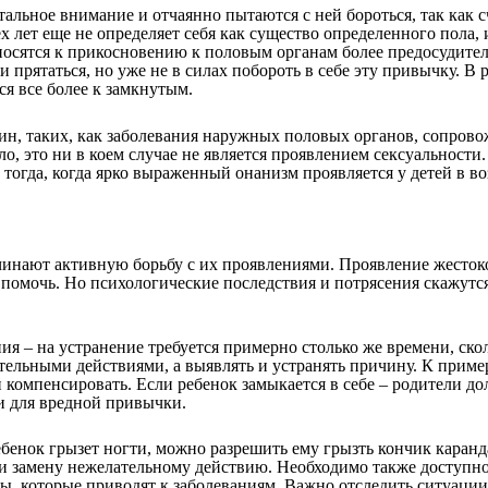
альное внимание и отчаянно пытаются с ней бороться, так как 
лет еще не определяет себя как существо определенного пола, и 
тносятся к прикосновению к половым органам более предосудител
 прятаться, но уже не в силах побороть в себе эту привычку. В р
я все более к замкнутым.
ин, таких, как заболевания наружных половых органов, сопров
ло, это ни в коем случае не является проявлением сексуальност
тогда, когда ярко выраженный онанизм проявляется у детей в во
чинают активную борьбу с их проявлениями. Проявление жестоко
т помочь. Но психологические последствия и потрясения скажутся
я – на устранение требуется примерно столько же времени, ско
ельными действиями, а выявлять и устранять причину. К примеру
 компенсировать. Если ребенок замыкается в себе – родители д
и для вредной привычки.
енок грызет ногти, можно разрешить ему грызть кончик каранда
ти замену нежелательному действию. Необходимо также доступно 
, которые приводят к заболеваниям. Важно отследить ситуации,