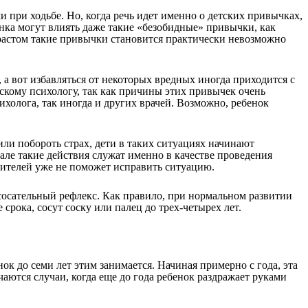
при ходьбе. Но, когда речь идет именно о детских привычках,
енка могут влиять даже такие «безобидные» привычки, как
озрастом такие привычки становится практически невозможно
а вот избавляться от некоторых вредных иногда приходится с
тскому психологу, так как причины этих привычек очень
ихолога, так иногда и других врачей. Возможно, ребенок
или побороть страх, дети в таких ситуациях начинают
чале такие действия служат именно в качестве проведения
дителей уже не поможет исправить ситуацию.
 сосательный рефлекс. Как правило, при нормальном развитии
срока, сосут соску или палец до трех-четырех лет.
ок до семи лет этим занимается. Начиная примерно с года, эта
чаются случаи, когда еще до года ребенок раздражает руками