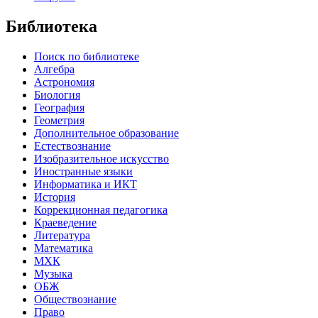
Библиотека
Поиск по библиотеке
Алгебра
Астрономия
Биология
География
Геометрия
Дополнительное образование
Естествознание
Изобразительное искусство
Иностранные языки
Информатика и ИКТ
История
Коррекционная педагогика
Краеведение
Литература
Математика
МХК
Музыка
ОБЖ
Обществознание
Право