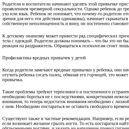
Родители и воспитатели начинают уделять этой привычке прист
проявлением чрезмерной сексуальности. Однако ребенок до трех 
ухо или язык. Ребенок не понимает, что почему-то родители о
зрения для него эти действия одинаковы), начинает скрываться и
собственную неполноценность и вину, он постепенно становитс
К детскому онанизму может привести ряд специфических прич
тела с одеждой. Родители должны понимать – что бы это ни бы
реакция на раздражитель. Обращаться к психологам стоит лишь 
Профилактика вредных привычек у детей
Когда родители замечают вредные привычки у ребенка, они на
отучить ребенка сосать палец, обмазав его горчицей, это може
привычка.
Такие проблемы требуют терпеливого и постепенного устранени
необходимо бороться не с последствиями, конкретными нежелат
внимания, то теперь недостаток внимания необходимо с лихвой
с ним. Необходимо постараться не оставить свободного времен
Существуют также и частные рекомендации. Например, если реб
если возникает желание грызть ногти. То есть постараться най
обгрызенными ногтями, и указать на нарушение правил гигиены