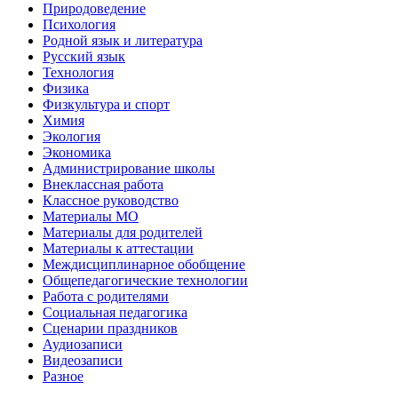
Природоведение
Психология
Родной язык и литература
Русский язык
Технология
Физика
Физкультура и спорт
Химия
Экология
Экономика
Администрирование школы
Внеклассная работа
Классное руководство
Материалы МО
Материалы для родителей
Материалы к аттестации
Междисциплинарное обобщение
Общепедагогические технологии
Работа с родителями
Социальная педагогика
Сценарии праздников
Аудиозаписи
Видеозаписи
Разное