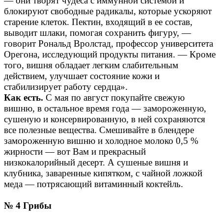
— они творят чудеса с иммунной системой и
блокируют свободные радикалы, которые ускоряют
старение клеток. Пектин, входящий в ее состав,
выводит шлаки, помогая сохранить фигуру, —
говорит Рональд Вролстад, профессор университета
Орегона, исследующий продукты питания. — Кроме
того, вишня обладает легким слабительным
действием, улучшает состояние кожи и
стабилизирует работу сердца».
Как есть.
С мая по август покупайте свежую
вишню, в остальное время года — замороженную,
сушеную и консервированную, в ней сохраняются
все полезные вещества. Смешивайте в блендере
замороженную вишню и холодное молоко 0,5 %
жирности — вот Вам и прекрасный
низкокалорийный десерт. А сушеные вишня и
клубника, заваренные кипятком, с чайной ложкой
меда — потрясающий витаминный коктейль.
№ 4 Грибы