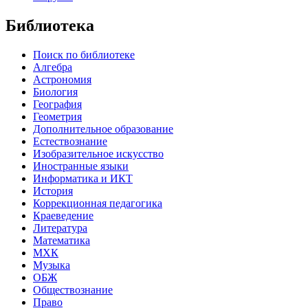
Библиотека
Поиск по библиотеке
Алгебра
Астрономия
Биология
География
Геометрия
Дополнительное образование
Естествознание
Изобразительное искусство
Иностранные языки
Информатика и ИКТ
История
Коррекционная педагогика
Краеведение
Литература
Математика
МХК
Музыка
ОБЖ
Обществознание
Право