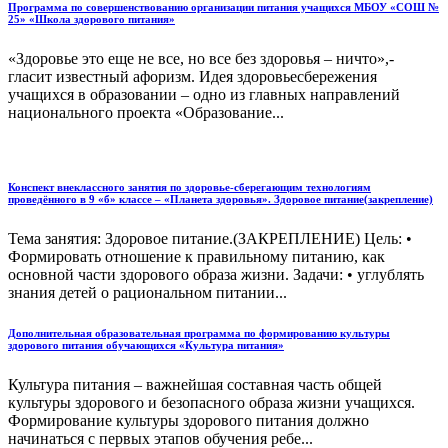
Программа по совершенствованию организации питания учащихся МБОУ «СОШ №
25» «Школа здорового питания»
«Здоровье это еще не все, но все без здоровья – ничто»,-
гласит известный афоризм. Идея здоровьесбережения
учащихся в образовании – одно из главных направлений
национального проекта «Образование...
Конспект внеклассного занятия по здоровье-сберегающим технологиям
проведённого в 9 «б» классе – «Планета здоровья». Здоровое питание(закрепление)
Тема занятия: Здоровое питание.(ЗАКРЕПЛЕНИЕ) Цель: •
Формировать отношение к правильному питанию, как
основной части здорового образа жизни. Задачи: • углублять
знания детей о рациональном питании...
Дополнительная образовательная программа по формированию культуры
здорового питания обучающихся «Культура питания»
Культура питания – важнейшая составная часть общей
культуры здорового и безопасного образа жизни учащихся.
Формирование культуры здорового питания должно
начинаться с первых этапов обучения ребе...