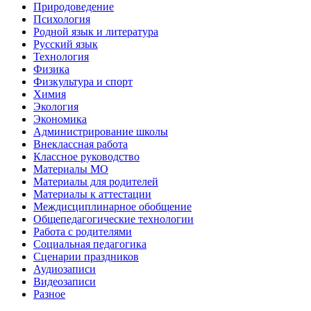
Природоведение
Психология
Родной язык и литература
Русский язык
Технология
Физика
Физкультура и спорт
Химия
Экология
Экономика
Администрирование школы
Внеклассная работа
Классное руководство
Материалы МО
Материалы для родителей
Материалы к аттестации
Междисциплинарное обобщение
Общепедагогические технологии
Работа с родителями
Социальная педагогика
Сценарии праздников
Аудиозаписи
Видеозаписи
Разное