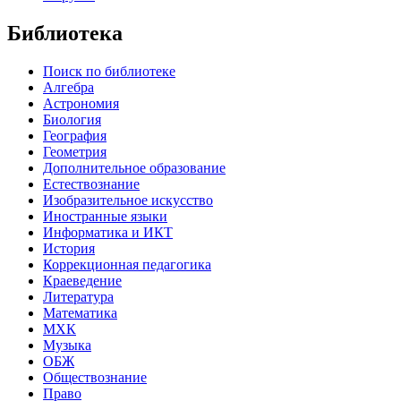
Библиотека
Поиск по библиотеке
Алгебра
Астрономия
Биология
География
Геометрия
Дополнительное образование
Естествознание
Изобразительное искусство
Иностранные языки
Информатика и ИКТ
История
Коррекционная педагогика
Краеведение
Литература
Математика
МХК
Музыка
ОБЖ
Обществознание
Право