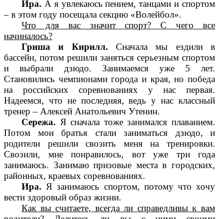
Ира.
А я увлекаюсь пением, танцами и спортом
– в этом году посещала секцию «Волейбол».
Что для вас значит спорт? С чего все
начиналось?
Гриша и Кирилл.
Сначала мы ездили в
бассейн, потом решили заняться серьезным спортом
и выбрали дзюдо. Занимаемся уже 5 лет.
Становились чемпионами города и края, но победа
на российских соревнованиях у нас первая.
Надеемся, что не последняя, ведь у нас классный
тренер – Алексей Анатольевич Утенин.
Сережа.
Я сначала тоже занимался плаванием.
Потом мои братья стали заниматься дзюдо, и
родители решили свозить меня на тренировки.
Свозили, мне понравилось, вот уже три года
занимаюсь. Занимаю призовые места в городских,
районных, краевых соревнованиях.
Ира.
Я занимаюсь спортом, потому что хочу
вести здоровый образ жизни.
Как вы считаете, всегда ли справедливы к вам
родители? Делитесь ли вы с ними своими