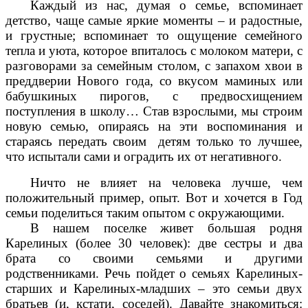
Каждый из нас, думая о семье, вспоминает
детство, чаще самые яркие моменты – и радостные,
и грустные; вспоминает то ощущение семейного
тепла и уюта, которое впиталось с молоком матери, с
разговорами за семейным столом, с запахом хвои в
преддверии Нового года, со вкусом маминых или
бабушкиных пирогов, с предвосхищением
поступления в школу… Став взрослыми, мы строим
новую семью, опираясь на эти воспоминания и
стараясь передать своим детям только то лучшее,
что испытали сами и оградить их от негативного.
Ничто не влияет на человека лучше, чем
положительный пример, опыт. Вот и хочется в Год
семьи поделиться таким опытом с окружающими.
В нашем поселке живет большая родня
Карелиных (более 30 человек): две сестры и два
брата со своими семьями и другими
родственниками. Речь пойдет о семьях Карелиных-
старших и Карелиных-младших – это семьи двух
братьев (и, кстати, соседей). Давайте знакомиться: