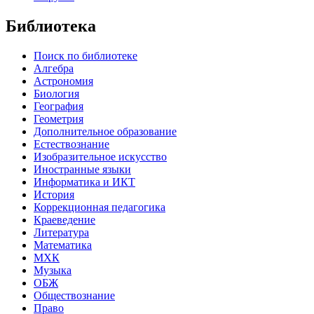
Библиотека
Поиск по библиотеке
Алгебра
Астрономия
Биология
География
Геометрия
Дополнительное образование
Естествознание
Изобразительное искусство
Иностранные языки
Информатика и ИКТ
История
Коррекционная педагогика
Краеведение
Литература
Математика
МХК
Музыка
ОБЖ
Обществознание
Право