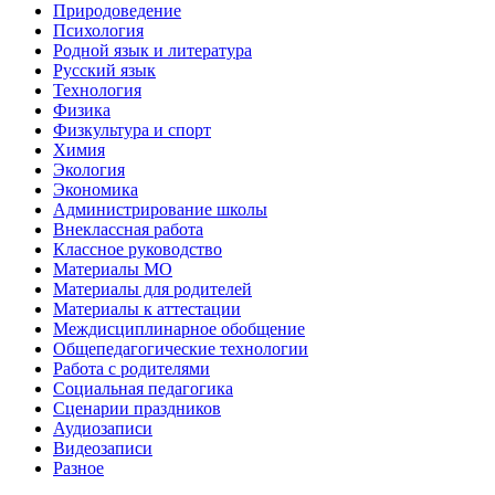
Природоведение
Психология
Родной язык и литература
Русский язык
Технология
Физика
Физкультура и спорт
Химия
Экология
Экономика
Администрирование школы
Внеклассная работа
Классное руководство
Материалы МО
Материалы для родителей
Материалы к аттестации
Междисциплинарное обобщение
Общепедагогические технологии
Работа с родителями
Социальная педагогика
Сценарии праздников
Аудиозаписи
Видеозаписи
Разное