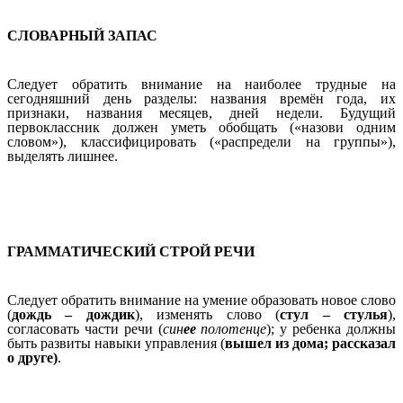
СЛОВАРНЫЙ ЗАПАС
Следует обратить внимание на наиболее трудные на
сегодняшний день разделы: названия времён года, их
признаки, названия месяцев, дней недели. Будущий
первоклассник должен уметь обобщать («назови одним
словом»), классифицировать («распредели на группы»),
выделять лишнее.
ГРАММАТИЧЕСКИЙ СТРОЙ РЕЧИ
Следует обратить внимание на умение образовать новое слово
(
дождь – дождик
), изменять слово (
стул – стулья
),
согласовать части речи (
син
ее
полотенце
); у ребенка должны
быть развиты навыки управления (
вышел из дома; рассказал
о друге)
.