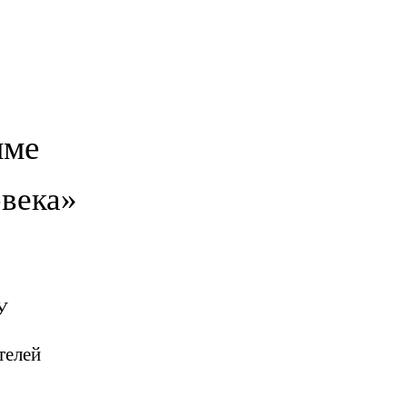
мме
овека»
У
лей