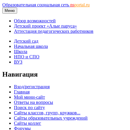
Образовательная социальная сеть
ns
portal.ru
Меню
Обзор возможностей
Детский проект «Алые паруса»
Аттестация педагогических работников
Детский сад
Начальная школа
Школа
НПО и СПО
ВУЗ
Навигация
Вход/регистрация
Главная
Мой мини-сайт
Ответы на вопросы
Поиск по сайту
Сайты классов, групп, кружков...
Сайты образовательных учреждений
Сайты коллег
Форумы