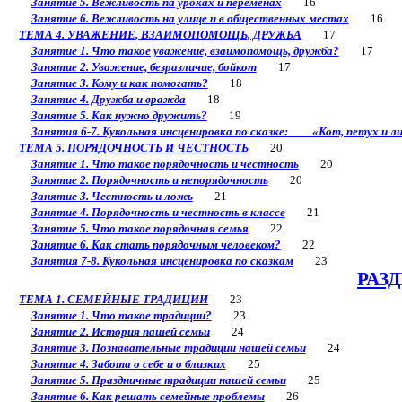
Занятие 5. Вежливость па уроках и переменах
16
Занятие 6. Вежливость на улице и в общественных местах
16
ТЕМА 4. УВАЖЕНИЕ, ВЗАИМОПОМОЩЬ, ДРУЖБА
17
Занятие 1. Что такое уважение, взаимопомощь, дружба?
17
Занятие 2. Уважение, безразличие, бойкот
17
Занятие 3. Кому и как помогать?
18
Занятие 4. Дружба и вражда
18
Занятие 5. Как нужно дружить?
19
Занятия 6-7. Кукольная инсценировка по сказке: «Кот, петух и л
ТЕМА 5. ПОРЯДОЧНОСТЬ И ЧЕСТНОСТЬ
20
Занятие 1. Что такое порядочность и честность
20
Занятие 2. Порядочность и непорядочность
20
Занятие 3. Честность и ложь
21
Занятие 4. Порядочность и честность в классе
21
Занятие 5. Что такое порядочная семья
22
Занятие 6. Как стать порядочным человеком?
22
Занятия 7-8. Кукольная инсценировка по сказкам
23
РАЗД
ТЕМА 1. СЕМЕЙНЫЕ ТРАДИЦИИ
23
Занятие 1. Что такое традиции?
23
Занятие 2. История пашей семьи
24
Занятие 3. Познавательные традиции нашей семьи
24
Занятие 4. Забота о себе и о близких
25
Занятие 5. Праздничные традиции нашей семьи
25
Занятие 6. Как решать семейные проблемы
26