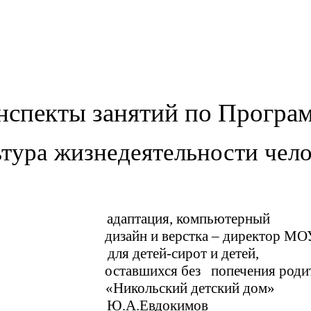
нспекты занятий по Програ
тура жизнедеятельности чел
адаптация, компьютерный
дизайн и верстка – директор МО
для детей-сирот и детей,
тавшихся без попечения родите
«Никольский детский дом»
Ю.А.Евдокимов