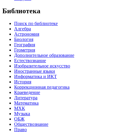
Библиотека
Поиск по библиотеке
Алгебра
Астрономия
Биология
География
Геометрия
Дополнительное образование
Естествознание
Изобразительное искусство
Иностранные языки
Информатика и ИКТ
История
Коррекционная педагогика
Краеведение
Литература
Математика
МХК
Музыка
ОБЖ
Обществознание
Право