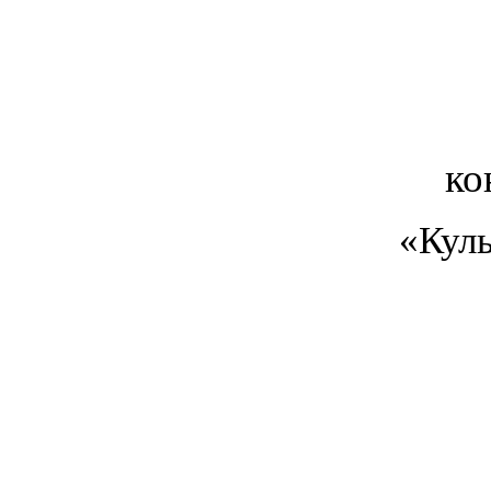
ко
«Куль
ос