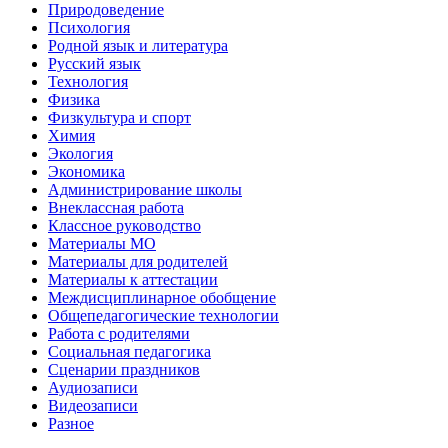
Природоведение
Психология
Родной язык и литература
Русский язык
Технология
Физика
Физкультура и спорт
Химия
Экология
Экономика
Администрирование школы
Внеклассная работа
Классное руководство
Материалы МО
Материалы для родителей
Материалы к аттестации
Междисциплинарное обобщение
Общепедагогические технологии
Работа с родителями
Социальная педагогика
Сценарии праздников
Аудиозаписи
Видеозаписи
Разное