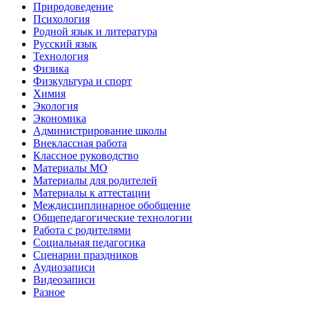
Природоведение
Психология
Родной язык и литература
Русский язык
Технология
Физика
Физкультура и спорт
Химия
Экология
Экономика
Администрирование школы
Внеклассная работа
Классное руководство
Материалы МО
Материалы для родителей
Материалы к аттестации
Междисциплинарное обобщение
Общепедагогические технологии
Работа с родителями
Социальная педагогика
Сценарии праздников
Аудиозаписи
Видеозаписи
Разное