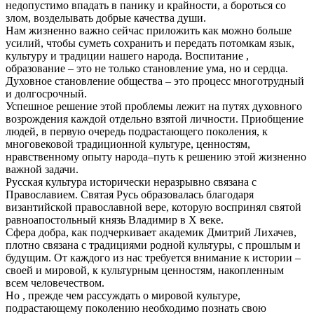
недопустимо впадать в панику и крайности, а бороться со
злом, возделывать добрые качества души.
Нам жизненно важно сейчас приложить как можно больше
усилий, чтобы суметь сохранить и передать потомкам язык,
культуру и традиции нашего народа. Воспитание ,
образование – это не только становление ума, но и сердца.
Духовное становление общества – это процесс многотрудный
и долгосрочный.
Успешное решение этой проблемы лежит на путях духовного
возрождения каждой отдельно взятой личности. Приобщение
людей, в первую очередь подрастающего поколения, к
многовековой традиционной культуре, ценностям,
нравственному опыту народа–путь к решению этой жизненно
важной задачи.
Русская культура исторически неразрывно связана с
Православием. Святая Русь образовалась благодаря
византийской православной вере, которую воспринял святой
равноапостольный князь Владимир в X веке.
Сфера добра, как подчеркивает академик Дмитрий Лихачев,
плотно связана с традициями родной культуры, с прошлым и
будущим. От каждого из нас требуется внимание к истории –
своей и мировой, к культурным ценностям, накопленным
всем человечеством.
Но , прежде чем рассуждать о мировой культуре,
подрастающему поколению необходимо познать свою