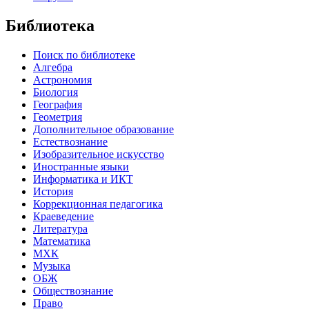
Библиотека
Поиск по библиотеке
Алгебра
Астрономия
Биология
География
Геометрия
Дополнительное образование
Естествознание
Изобразительное искусство
Иностранные языки
Информатика и ИКТ
История
Коррекционная педагогика
Краеведение
Литература
Математика
МХК
Музыка
ОБЖ
Обществознание
Право