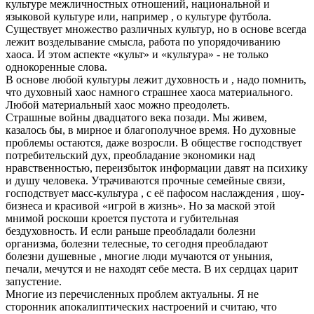
культуре межличностных отношений, национальной и
языковой культуре или, например , о культуре футбола.
Существует множество различных культур, но в основе всегда
лежит возделывание смысла, работа по упорядочиванию
хаоса. И этом аспекте «культ» и «культура» - не только
однокоренные слова.
В основе любой культуры лежит духовность и , надо помнить,
что духовный хаос намного страшнее хаоса материального.
Любой материальный хаос можно преодолеть.
Страшные войны двадцатого века позади. Мы живем,
казалось бы, в мирное и благополучное время. Но духовные
проблемы остаются, даже возросли. В обществе господствует
потребительский дух, преобладание экономики над
нравственностью, переизбыток информации давят на психику
и душу человека. Утрачиваются прочные семейные связи,
господствует масс-культура , с её пафосом наслаждения , шоу-
бизнеса и красивой «игрой в жизнь». Но за маской этой
мнимой роскоши кроется пустота и губительная
бездуховность. И если раньше преобладали болезни
организма, болезни телесные, то сегодня преобладают
болезни душевные , многие люди мучаются от уныния,
печали, мечутся и не находят себе места. В их сердцах царит
запустение.
Многие из перечисленных проблем актуальны. Я не
сторонник апокалиптических настроений и считаю, что