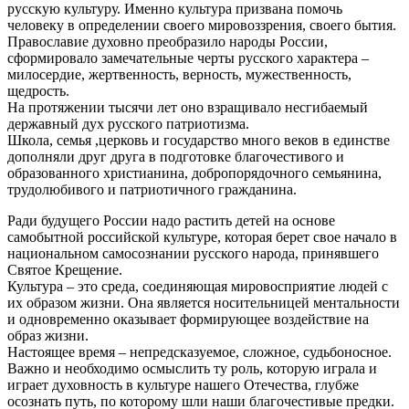
русскую культуру. Именно культура призвана помочь
человеку в определении своего мировоззрения, своего бытия.
Православие духовно преобразило народы России,
сформировало замечательные черты русского характера –
милосердие, жертвенность, верность, мужественность,
щедрость.
На протяжении тысячи лет оно взращивало несгибаемый
державный дух русского патриотизма.
Школа, семья ,церковь и государство много веков в единстве
дополняли друг друга в подготовке благочестивого и
образованного христианина, добропорядочного семьянина,
трудолюбивого и патриотичного гражданина.
Ради будущего России надо растить детей на основе
самобытной российской культуре, которая берет свое начало в
национальном самосознании русского народа, принявшего
Святое Крещение.
Культура – это среда, соединяющая мировосприятие людей с
их образом жизни. Она является носительницей ментальности
и одновременно оказывает формирующее воздействие на
образ жизни.
Настоящее время – непредсказуемое, сложное, судьбоносное.
Важно и необходимо осмыслить ту роль, которую играла и
играет духовность в культуре нашего Отечества, глубже
осознать путь, по которому шли наши благочестивые предки.