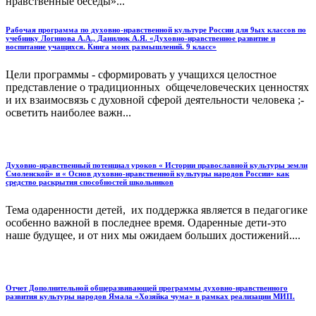
нравственные беседы»...
Рабочая программа по духовно-нравственной культуре России для 9ых классов по
учебнику Логинова А.А., Данилюк А.Я. «Духовно-нравственное развитие и
воспитание учащихся. Книга моих размышлений. 9 класс»
Цели программы - сформировать у учащихся целостное
представление о традиционных общечеловеческих ценностях
и их взаимосвязь с духовной сферой деятельности человека ;-
осветить наиболее важн...
Духовно-нравственный потенциал уроков « Истории православной культуры земли
Смоленской» и « Основ духовно-нравственной культуры народов России» как
средство раскрытия способностей школьников
Тема одаренности детей, их поддержка является в педагогике
особенно важной в последнее время. Одаренные дети-это
наше будущее, и от них мы ожидаем больших достижений....
Отчет Дополнительной общеразвивающей программы духовно-нравственного
развития культуры народов Ямала «Хозяйка чума» в рамках реализации МИП.