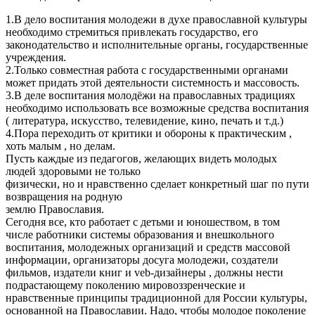
1.В дело воспитания молодежи в духе православной культуры
необходимо стремиться привлекать государство, его
законодательство и исполнительные органы, государственные
учреждения.
2.Только совместная работа с государственными органами
может придать этой деятельности системность и массовость.
3.В деле воспитания молодёжи на православных традициях
необходимо использовать все возможные средства воспитания
( литература, искусство, телевидение, кино, печать и т.д.)
4.Пора переходить от критики и обороны к практическим ,
хоть малым , но делам.
Пусть каждые из педагогов, желающих видеть молодых
людей здоровыми не только
физически, но и нравственно сделает конкретный шаг по пути
возвращения на родную
землю Православия.
Сегодня все, кто работает с детьми и юношеством, в том
числе работники системы образования и внешкольного
воспитания, молодежных организаций и средств массовой
информации, организаторы досуга молодежи, создатели
фильмов, издатели книг и veb-дизайнеры , должны нести
подрастающему поколению мировоззренческие и
нравственные принципы традиционной для России культуры,
основанной на Православии. Надо, чтобы молодое поколение