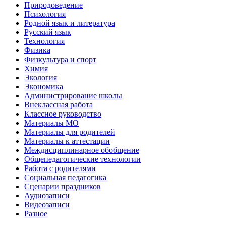
Природоведение
Психология
Родной язык и литература
Русский язык
Технология
Физика
Физкультура и спорт
Химия
Экология
Экономика
Администрирование школы
Внеклассная работа
Классное руководство
Материалы МО
Материалы для родителей
Материалы к аттестации
Междисциплинарное обобщение
Общепедагогические технологии
Работа с родителями
Социальная педагогика
Сценарии праздников
Аудиозаписи
Видеозаписи
Разное