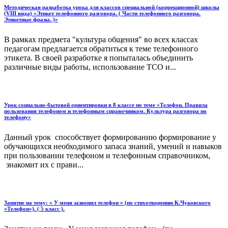
Методическая разработка урока для классов специальной (коррекционной) школы
(VIII вида) «Этикет телефонного разговора. ( Части телефонного разговора.
Этикетные фразы. )»
В рамках предмета "культура общения" во всех классах
педагогам предлагается обратиться к теме телефонного
этикета. В своей разработке я попыталась объединить
различные виды работы, использование ТСО и...
Урок социально-бытовой ориентировки в 8 классе по теме «Телефон. Правила
пользования телефоном и телефонным справочником. Культура разговора по
телефону»
Данный урок способствует формированию формирование у
обучающихся необходимого запаса знаний, умений и навыков
при пользовании телефоном и телефонным справочником,
знакомит их с прави...
Занятие на тему: « У меня зазвонил телефон » (по стихотворению К.Чуковского
«Телефон»). ( 5 класс ).