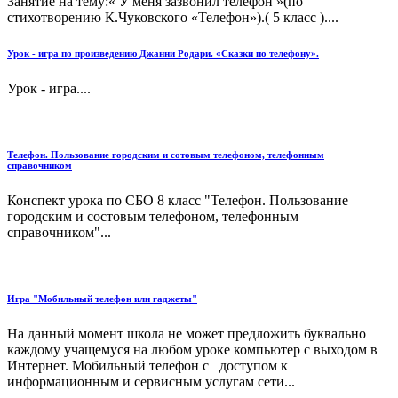
Занятие на тему:« У меня зазвонил телефон »(по
стихотворению К.Чуковского «Телефон»).( 5 класс )....
Урок - игра по произведению Джанни Родари. «Сказки по телефону».
Урок - игра....
Телефон. Пользование городским и сотовым телефоном, телефонным
справочником
Конспект урока по СБО 8 класс "Телефон. Пользование
городским и состовым телефоном, телефонным
справочником"...
Игра "Мобильный телефон или гаджеты"
На данный момент школа не может предложить буквально
каждому учащемуся на любом уроке компьютер с выходом в
Интернет. Мобильный телефон с доступом к
информационным и сервисным услугам сети...