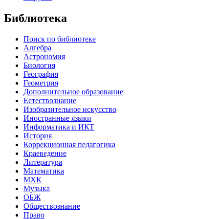
Библиотека
Поиск по библиотеке
Алгебра
Астрономия
Биология
География
Геометрия
Дополнительное образование
Естествознание
Изобразительное искусство
Иностранные языки
Информатика и ИКТ
История
Коррекционная педагогика
Краеведение
Литература
Математика
МХК
Музыка
ОБЖ
Обществознание
Право