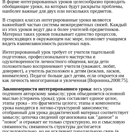
В форме интегрированных уроков целесообразно проводить
обобщающие уроки, на которых будут раскрыты проблемы,
наиболее важные для двух или нескольких предметов.
В старших классах интегрированные уроки являются
важнейшей частью системы межпредметных связей. Каждый
из этих уроков ведут два и более учителей-предметников.
Материал таких уроков показывает единство процессов,
происходящих в окружающем нас мире, позволяет учащимся
видеть взаимозависимость различных наук.
Интегрированный урок требует от учителя тщательной
подготовки, профессионального мастерства и
одухотворенности личностного общения, когда дети
положительно воспринимают учителя (уважают, любят,
доверяют), а учитель расположен к детям (вежлив, ласков,
внимателен). Педагог больше даст детям, если откроется им
как личность многогранная и увлеченная [Воронина,2008:75].
Закономерности интегрированного урока
: весь урок
подчинен авторскому замыслу; урок объединяется основной
мыслью (стержень урока); урок составляет единое целое,
этапы урока - это фрагменты целого; этапы и компоненты
урока находятся в логико-структурной зависимости;
отобранный для урока дидактический материал соответствует
замыслу; цепочка сведений организована как "данное" и
"новое" и отражает не только структурную, но и смысловую
связанность; связанность структуры достигается
последовательно, но не исключает параллельную связь (в