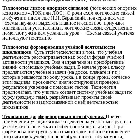
Технология листов опорных сигналов
(логических опорных
конспектов - ЛОК или ЛОС). О роли схем логических связей
в обучении писал еще Н.Н. Баранский, подчеркивая, что
"схемы научают выделять главное и основное, приучают
отыскивать и устанавливать логические связи, существенно
помогают ученикам усваивать урок". Схемы связей учителя
используют постоянно.
Технология формирования учебной деятельности
школьников.
Суть этой технологии в том, что учебная
деятельность рассматривается как особая форма учебной
активности учащихся. Она направлена на приобретение
знаний с помощью учебных задач. В начале урока классу
предлагаются учебные задачи (на доске, плакате и т.п.),
которые решаются по ходу урока, а в конце урока, согласно
этим задачам, проводится диагностирующая проверка
результатов усвоения с помощью тестов. Технология
предполагает, что учитель создает систему учебных задач по
курсу (разделу, теме), разрабатывает проекты своей
деятельности и взаимосвязанной с ней деятельностью
школьников.
Технология дифференцированного обучения.
При ее
применении учащиеся класса делятся на условные группы с
учетом типологических особенностей школьников. При
формировании групп учитываются личностное отношение
школьников к учебе, степень обученности, обучаемости,