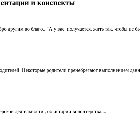
езентации и конспекты
бро другим во благо..."А у вас, получается, жить так, чтобы не
родителей. Некоторые родители пренебрегают выполнением данн
рской деятельности , об истории волонтёрства....