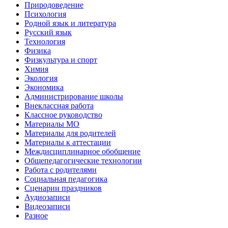
Природоведение
Психология
Родной язык и литература
Русский язык
Технология
Физика
Физкультура и спорт
Химия
Экология
Экономика
Администрирование школы
Внеклассная работа
Классное руководство
Материалы МО
Материалы для родителей
Материалы к аттестации
Междисциплинарное обобщение
Общепедагогические технологии
Работа с родителями
Социальная педагогика
Сценарии праздников
Аудиозаписи
Видеозаписи
Разное