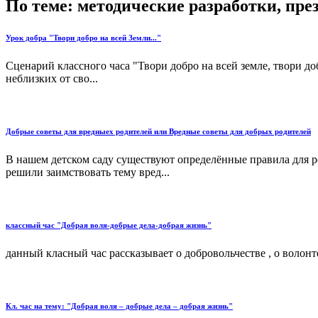
По теме: методические разработки, пр
Урок добра "Твори добро на всей Земли..."
Сценарий классного часа "Твори добро на всей земле, твори до
неблизких от сво...
Добрые советы для вредныех родителей или Вредные советы для добрых родителей
В нашем детском саду существуют определённые правила для 
решили заимствовать тему вред...
классный час "Добрая воля-добрые дела-добрая жизнь"
данный класный час рассказывает о добровольчестве , о волонтё
Кл. час на тему: "Добрая воля – добрые дела – добрая жизнь"