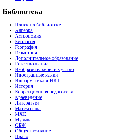
Библиотека
Поиск по библиотеке
Алгебра
Астрономия
Биология
География
Геометрия
Дополнительное образование
Естествознание
Изобразительное искусство
Иностранные языки
Информатика и ИКТ
История
Коррекционная педагогика
Краеведение
Литература
Математика
МХК
Музыка
ОБЖ
Обществознание
Право