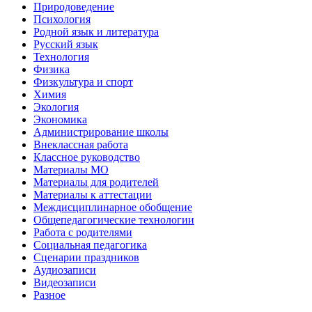
Природоведение
Психология
Родной язык и литература
Русский язык
Технология
Физика
Физкультура и спорт
Химия
Экология
Экономика
Администрирование школы
Внеклассная работа
Классное руководство
Материалы МО
Материалы для родителей
Материалы к аттестации
Междисциплинарное обобщение
Общепедагогические технологии
Работа с родителями
Социальная педагогика
Сценарии праздников
Аудиозаписи
Видеозаписи
Разное