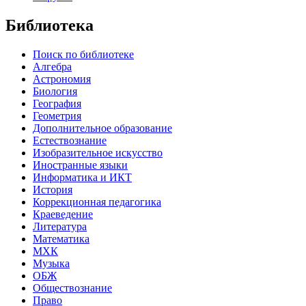
Библиотека
Поиск по библиотеке
Алгебра
Астрономия
Биология
География
Геометрия
Дополнительное образование
Естествознание
Изобразительное искусство
Иностранные языки
Информатика и ИКТ
История
Коррекционная педагогика
Краеведение
Литература
Математика
МХК
Музыка
ОБЖ
Обществознание
Право