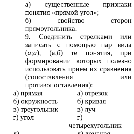
а) существенные признаки
понятия «прямой угол»;
б) свойство сторон
прямоугольника.
9. Соединить стрелками или
записать с помощью пар вида
(
а
;
а
), (а,
б
) те понятия, при
формировании которых полезно
использовать прием их сравнения
(сопоставления или
противопоставления):
а) прямая
а) отрезок
б) окружность
б) кривая
в) треугольник
в) луч
г) угол
г)
четырехугольник
д)
д) ломаная