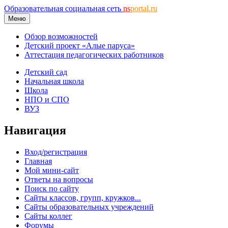
Образовательная социальная сеть
ns
portal.ru
Меню
Обзор возможностей
Детский проект «Алые паруса»
Аттестация педагогических работников
Детский сад
Начальная школа
Школа
НПО и СПО
ВУЗ
Навигация
Вход/регистрация
Главная
Мой мини-сайт
Ответы на вопросы
Поиск по сайту
Сайты классов, групп, кружков...
Сайты образовательных учреждений
Сайты коллег
Форумы