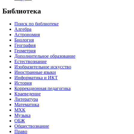
Библиотека
Поиск по библиотеке
Алгебра
Астрономия
Биология
География
Геометрия
Дополнительное образование
Естествознание
Изобразительное искусство
Иностранные языки
Информатика и ИКТ
История
Коррекционная педагогика
Краеведение
Литература
Математика
МХК
Музыка
ОБЖ
Обществознание
Право