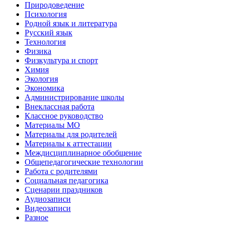
Природоведение
Психология
Родной язык и литература
Русский язык
Технология
Физика
Физкультура и спорт
Химия
Экология
Экономика
Администрирование школы
Внеклассная работа
Классное руководство
Материалы МО
Материалы для родителей
Материалы к аттестации
Междисциплинарное обобщение
Общепедагогические технологии
Работа с родителями
Социальная педагогика
Сценарии праздников
Аудиозаписи
Видеозаписи
Разное