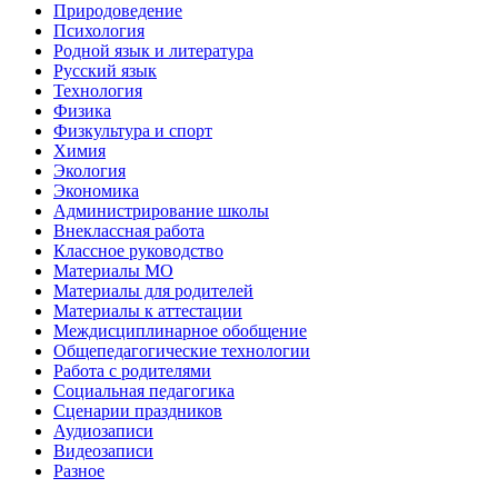
Природоведение
Психология
Родной язык и литература
Русский язык
Технология
Физика
Физкультура и спорт
Химия
Экология
Экономика
Администрирование школы
Внеклассная работа
Классное руководство
Материалы МО
Материалы для родителей
Материалы к аттестации
Междисциплинарное обобщение
Общепедагогические технологии
Работа с родителями
Социальная педагогика
Сценарии праздников
Аудиозаписи
Видеозаписи
Разное