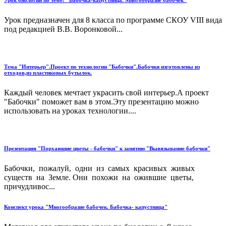
Урок биологии по теме: "Бабочка-капустница. Многообразие бабочек"
Урок предназначен для 8 класса по программе СКОУ VIII вида
под редакцией В.В. Воронковой...
Тема "Интерьер".Проект по технологии "Бабочки".Бабочки изготовлены из
отходов,из пластиковых бутылок.
Каждый человек мечтает украсить свой интерьер.А проект
"Бабочки" поможет вам в этом.Эту презентацию можно
использовать на уроках технологии....
Презентация "Порхающие цветы - бабочки" к занятию "Вывязывание бабочки"
Бабочки, пожалуй, одни из самых красивых живых
существ на Земле. Они похожи на ожившие цветы,
причудливос...
Конспект урока "Многообразие бабочек. Бабочка- капустница"