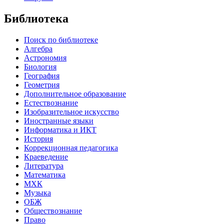
Библиотека
Поиск по библиотеке
Алгебра
Астрономия
Биология
География
Геометрия
Дополнительное образование
Естествознание
Изобразительное искусство
Иностранные языки
Информатика и ИКТ
История
Коррекционная педагогика
Краеведение
Литература
Математика
МХК
Музыка
ОБЖ
Обществознание
Право