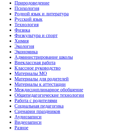
Природоведение
Психология
Родной язык и литература
Русский язык
Технология
Физика
Физкультура и спорт
Химия
Экология
Экономика
Администрирование школы
Внеклассная работа
Классное руководство
Материалы МО
Материалы для родителей
Материалы к аттестации
Междисциплинарное обобщение
Общепедагогические технологии
Работа с родителями
Социальная педагогика
Сценарии праздников
Аудиозаписи
Видеозаписи
Разное