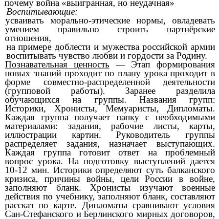
почему война «выигранная, но неудачная»
Воспитывающие:
усваивать морально-этические нормы, овладевать
умением правильно строить партнёрские
отношения,
на примере доблести и мужества российской армии
воспитывать чувство любви и гордости за Родину.
Познавательная ценность
— Этап формирования
новых знаний проходит по плану урока проходит в
форме совместно-распределенной деятельности
(групповой работы). Заранее разделила
обучающихся на группы. Названия групп:
Историки, Хронисты, Мемуаристы, Дипломаты.
Каждая группа получает папку с необходимыми
материалами: задания, рабочие листы, карты,
иллюстрации картин. Руководитель группы
распределяет задания, назначает выступающих.
Каждая группа готовит ответ на проблемный
вопрос урока. На подготовку выступлений дается
10-12 мин. Историки
определяют суть балканского
кризиса, причины войны, цели России в войне,
заполняют бланк. Хронисты изучают военные
действия по учебнику, заполняют бланк, составляют
рассказ по карте. Дипломаты
сравнивают условия
Сан-Стефанского и Берлинского мирных договоров,