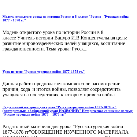
Модель открытого урока по истории России в 8 классе "Русско - Турецкая война
1877 - 1878 г.."
Модель открытого урока по истории России в 8
классе Учитель истории Вацуро И.В.Концептуальная цель:
развитие мировоззренческих целей учащихся, воспитание
гражданственности. Тема урока: Русск...
Урок по теме "Русско-турецкая война 1877-1878 гг."
Данная работа предполагает комплексное рассмотрение
причин, хода и итогов войны, позволяет сосредоточить
учащихся на последствиях, к которым привела война...
Раздаточный материал для урока "Русско-турецкая война 1877-1878 гг"
(повторительно-обобщающий урок) НАЗВАНИЕ:" Историческое сочинение на тему
"Русско-турецкая война 1877 – 1878 гг."
Раздаточный материал для урока "Русско-турецкая война
1877-1878 гг"ОБОБЩЕНИЕ ИЗУЧЕННОГО МАТЕРИАЛА