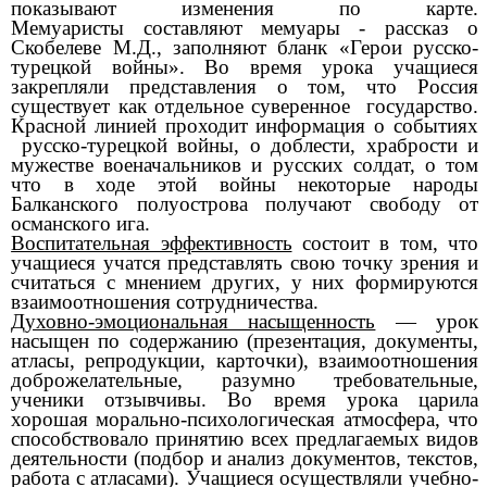
показывают изменения по карте.
Мемуаристы
составляют мемуары - рассказ о
Скобелеве М.Д., заполняют бланк «Герои русско-
турецкой войны». Во время урока учащиеся
закрепляли представления о том, что Россия
существует как отдельное суверенное государство.
Красной линией проходит информация о событиях
русско-турецкой войны, о доблести, храбрости и
мужестве военачальников и русских солдат, о том
что в ходе этой войны некоторые народы
Балканского полуострова получают свободу от
османского ига.
Воспитательная эффективность
состоит в том, что
учащиеся учатся представлять свою точку зрения и
считаться с мнением других, у них формируются
взаимоотношения сотрудничества.
Духовно-эмоциональная насыщенность
— урок
насыщен по содержанию (презентация, документы,
атласы, репродукции, карточки), взаимоотношения
доброжелательные, разумно требовательные,
ученики отзывчивы. Во время урока царила
хорошая морально-психологическая атмосфера, что
способствовало принятию всех предлагаемых видов
деятельности (подбор и анализ документов, текстов,
работа с атласами). Учащиеся осуществляли учебно-