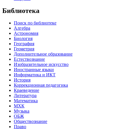
Библиотека
Поиск по библиотеке
Алгебра
Астрономия
Биология
География
Геометрия
Дополнительное образование
Естествознание
Изобразительное искусство
Иностранные языки
Информатика и ИКТ
История
Коррекционная педагогика
Краеведение
Литература
Математика
МХК
Музыка
ОБЖ
Обществознание
Право