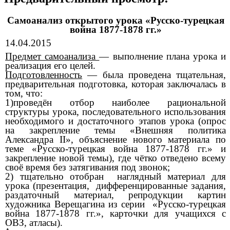
Самоанализ открытого урока «Русско-турецкая
война 1877-1878 гг.»
14.04.2015
Предмет самоанализа
— выполнение плана урока и
реализация его целей.
Подготовленность
— была проведена тщательная,
предварительная подготовка, которая заключалась в
том, что:
1)проведён отбор наиболее рациональной
структуры урока, последовательного использования
необходимого и достаточного этапов урока (опрос
на закрепление темы «Внешняя политика
Александра II», объяснение нового материала по
теме «Русско-турецкая война 1877-1878 гг.» и
закрепление новой темы), где чётко отведено всему
своё время без затягивания под звонок;
2) тщательно отобран наглядный материал для
урока (презентация, дифференцированные задания,
раздаточный материал, репродукции картин
художника Верещагина из серии «Русско-турецкая
война 1877-1878 гг.», карточки для учащихся с
ОВЗ, атласы).