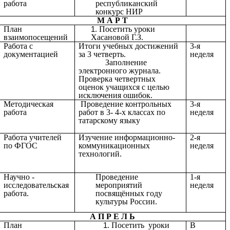
работа
республиканский
конкурс НИР
М А Р Т
План
Посетить уроки
взаимопосещений
Хасановой Г.З.
Работа с
Итоги учебных достижений
3-я
документацией
за 3 четверть.
неделя
Заполнение
электронного журнала.
Проверка четвертных
оценок учащихся с целью
исключения ошибок.
Методическая
Проведение контрольных
3-я
работа
работ в 3- 4-х классах по
неделя
татарскому языку
Работа учителей
Изучение информационно-
2-я
по ФГОС
коммуникационных
неделя
технологий.
Научно -
Проведение
1-я
исследовательская
мероприятий
неделя
работа.
посвящённых году
культуры России.
А П Р Е Л Ь
План
Посетить уроки
В