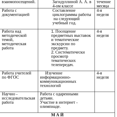
взаимопосещений.
Загидуллиной А. А. в
течение
4-ом классе
месяца
Работа с
Составление
4-я
документацией
циклограммы работы
неделя
на следующий
учебный год.
Работа над
Посещение
4-я
методической
предметных выставок
неделя
темой,
и тематические
методическая
экскурсии по
работа
предмету.
Систематически
просмотр
тематических
телепередач.
Работа учителей
Изучение
4-я
по ФГОС
информационно-
неделя
коммуникационных
технологий
Научно -
Работа с одаренными
исследовательская
детьми.
работа
Участие в интернет -
олимпиаде.
М А Й