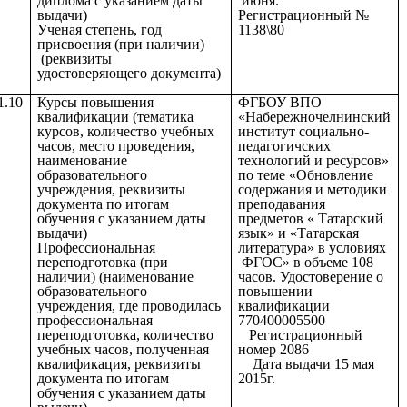
диплома с указанием даты
июня.
выдачи)
Регистрационный №
Ученая степень, год
1138\80
присвоения (при наличии)
(реквизиты
удостоверяющего документа)
1.10
Курсы повышения
ФГБОУ ВПО
квалификации (тематика
«Набережночелнинский
курсов, количество учебных
институт социально-
часов, место проведения,
педагогичских
наименование
технологий и ресурсов»
образовательного
по теме «Обновление
учреждения, реквизиты
содержания и методики
документа по итогам
преподавания
обучения с указанием даты
предметов « Татарский
выдачи)
язык» и «Татарская
Профессиональная
литература» в условиях
переподготовка (при
ФГОС» в объеме 108
наличии) (наименование
часов. Удостоверение о
образовательного
повышении
учреждения, где проводилась
квалификации
профессиональная
770400005500
переподготовка, количество
Регистрационный
учебных часов, полученная
номер 2086
квалификация, реквизиты
Дата выдачи 15 мая
документа по итогам
2015г.
обучения с указанием даты