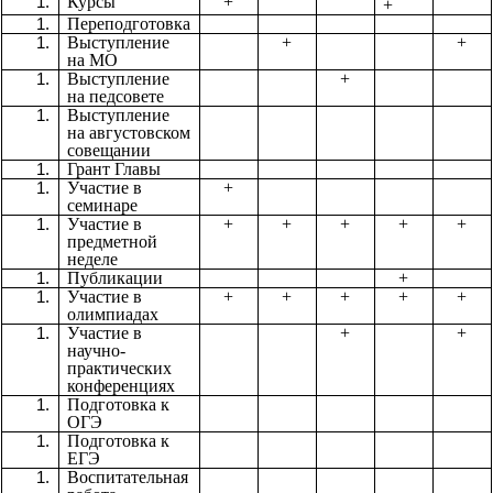
Курсы
+
+
Переподготовка
Выступление
+
+
на МО
Выступление
+
на педсовете
Выступление
на августовском
совещании
Грант Главы
Участие в
+
семинаре
Участие в
+
+
+
+
+
предметной
неделе
Публикации
+
Участие в
+
+
+
+
+
олимпиадах
Участие в
+
+
научно-
практических
конференциях
Подготовка к
ОГЭ
Подготовка к
ЕГЭ
Воспитательная