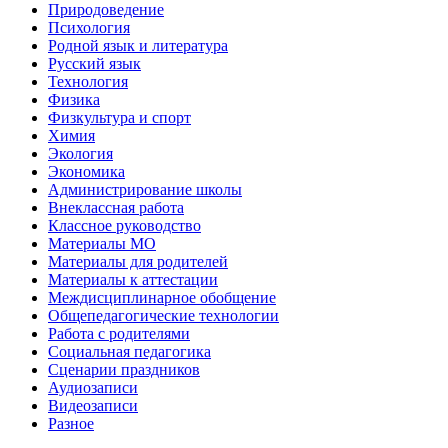
Природоведение
Психология
Родной язык и литература
Русский язык
Технология
Физика
Физкультура и спорт
Химия
Экология
Экономика
Администрирование школы
Внеклассная работа
Классное руководство
Материалы МО
Материалы для родителей
Материалы к аттестации
Междисциплинарное обобщение
Общепедагогические технологии
Работа с родителями
Социальная педагогика
Сценарии праздников
Аудиозаписи
Видеозаписи
Разное