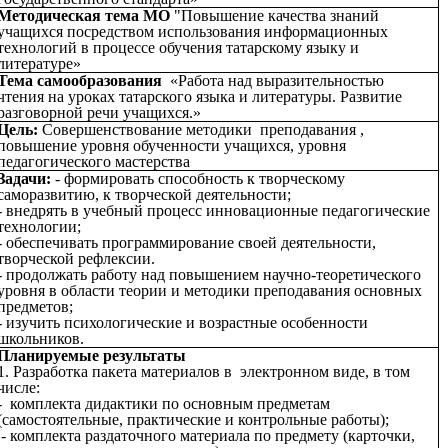
Методическая тема МО
"Повышение качества знаний
учащихся посредством использования информационных
технологий в процессе обучения татарскому языку и
литературе»
Тема самообразования
«Работа над выразительностью
чтения на уроках татарского языка и литературы. Развитие
разговорной речи учащихся.»
Цель:
Совершенствование методики преподавания ,
повышение уровня обученности учащихся, уровня
педагогического мастерства
Задачи:
- формировать способность к творческому
саморазвитию, к творческой деятельности;
- внедрять в учебный процесс инновационные педагогические
технологии;
- обеспечивать программирование своей деятельности,
творческой рефлексии.
- продолжать работу над повышением научно-теоретического
уровня в области теории и методики преподавания основных
предметов;
- изучить психологические и возрастные особенности
школьников.
Планируемые результаты
1. Разработка пакета материалов в электронном виде, в том
числе:
- комплекта дидактики по основным предметам
(самостоятельные, практические и контрольные работы);
- комплекта раздаточного материала по предмету (карточки,