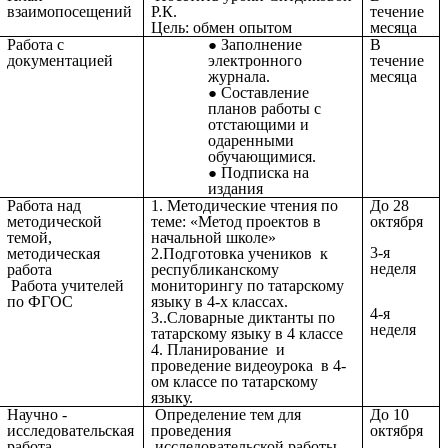
взаимопосещений
Р.К.
течение
Цель: обмен опытом
месяца
Работа с
Заполнение
В
документацией
электронного
течение
журнала.
месяца
Составление
планов работы с
отстающими и
одаренными
обучающимися.
Подписка на
издания
Работа над
1. Методические чтения по
До 28
методической
теме: «Метод проектов в
октября
темой,
начальной школе»
3-я
методическая
2.Подготовка учеников к
неделя
работа
республиканскому
Работа учителей
мониторингу по татарскому
по ФГОС
языку в 4-х классах.
4-я
3..Словарные диктанты по
неделя
татарскому языку в 4 классе
4. Планирование и
проведение видеоурока в 4-
ом классе по татарскому
языку.
Научно -
Определение тем для
До 10
исследовательская
проведения
октября
работа.
исследовательской работы .