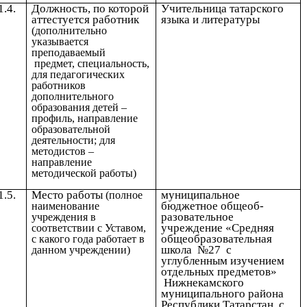
1.4.
Должность, по которой
Учительница татарского
аттестуется работник
языка и литературы
(дополнительно
указывается
преподаваемый
предмет, специальность,
для педагогических
работников
дополнительного
образования детей –
профиль, направление
образовательной
деятельности; для
методистов –
направление
методической работы)
1.5.
Место работы
муниципальное
(полное
бюджетное общеоб-
наименование
разовательное
учреждения в
учреждение «Средняя
соответствии с Уставом,
общеобразовательная
с какого года работает в
школа №27 с
данном учреждении)
углубленным изучением
отдельных предметов»
Нижнекамского
муниципального района
Республики Татарстан, с