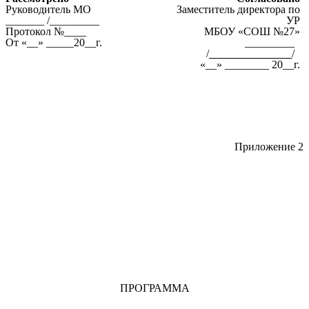
Руководитель МО
Заместитель директора по
_______ /_________
УР
Протокол №____
МБОУ «СОШ №27»
От «__» _____20__г.
_________
/
_______________
/
«__» ________ 20__г.
Приложение 2
ПРОГРАММА