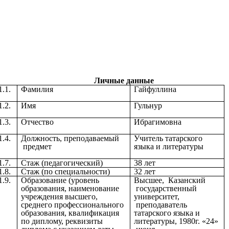
Личные данные
1.1.
Фамилия
Гайфуллина
1.2.
Имя
Гульнур
1.3.
Отчество
Ибрагимовна
1.4.
Должность, преподаваемый
Учитель татарского
предмет
языка и литературы
1.7.
Стаж (педагогический)
38 лет
1.8.
Стаж (по специальности)
32 лет
1.9.
Образование (уровень
Высшее, Казанский
образования, наименование
государственный
учреждения высшего,
университет,
среднего профессионального
преподаватель
образования, квалификация
татарского языка и
по диплому, реквизиты
литературы, 1980г. «24»