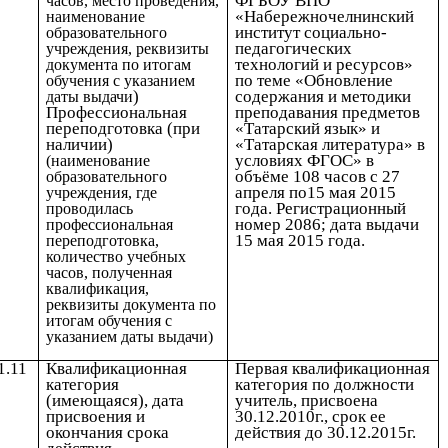
ФГБОУ ВПО
часов, место проведения,
«Набережночелнинский
наименование
институт социально-
образовательного
педагогических
учреждения, реквизиты
технологий и ресурсов»
документа по итогам
по теме «Обновление
обучения с указанием
)
содержания и методики
даты выдачи
Профессиональная
преподавания предметов
переподготовка (при
«Татарский язык» и
наличии)
«Татарская литература» в
условиях ФГОС» в
(наименование
объёме 108 часов с 27
образовательного
апреля по15 мая 2015
учреждения, где
года. Регистрационный
проводилась
номер 2086; дата выдачи
профессиональная
15 мая 2015 года.
переподготовка,
количество учебных
часов, полученная
квалификация,
реквизиты документа по
итогам обучения с
указанием даты выдачи)
1.11
Квалификационная
Первая квалификационная
категория
категория по должности
(имеющаяся), дата
учитель, присвоена
присвоения и
30.12.2010г., срок ее
окончания срока
действия до 30.12.2015г.