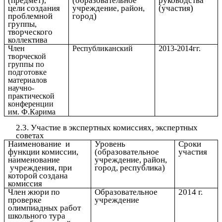
(предмет),
(образовательное
руководства
цели создания
учреждение, район,
(участия)
проблемной
город)
группы,
творческого
коллектива
Член
Республиканский
2013-2014гг.
творческой
группы по
подготовке
материалов
научно-
практической
конференции
им. Ф.Карима
2.3. Участие в экспертных комиссиях, экспертных
советах
Наименование и
Уровень
Сроки
функции комиссии,
(образовательное
участия
наименование
учреждение, район,
учреждения, при
город, республика)
которой создана
комиссия
Член жюри по
Образовательное
2014 г.
проверке
учреждение
олимпиадных работ
школьного тура