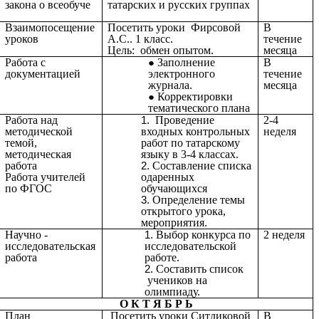
закона о всеобуче
татарских и русских группах
Взаимопосещение
Посетить уроки Фирсовой
В
уроков
А.С.. 1 класс.
течение
Цель: обмен опытом.
месяца
Работа с
Заполнение
В
документацией
электронного
течение
журнала.
месяца
Корректировки
тематического плана
Работа над
Проведение
2-4
методической
входных контрольных
неделя
темой,
работ по татарскому
методическая
языку в 3-4 классах.
работа
Составление списка
Работа учителей
одаренных
по ФГОС
обучающихся
Определение темы
открытого урока,
мероприятия.
Научно -
Выбор конкурса по
2 неделя
исследовательская
исследовательской
работа
работе.
Составить список
учеников на
олимпиаду.
О К Т Я Б Р Ь
План
Посетить уроки Ситдиковой
В