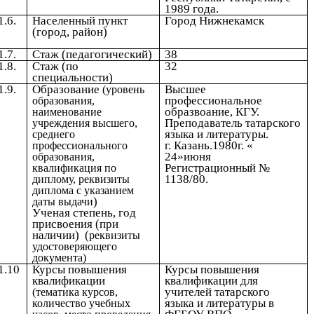
1989 года.
1.6.
Населенный пункт
Город Нижнекамск
(город, район)
1.7.
Стаж (педагогический)
38
1.8.
Стаж (по
32
специальности)
1.9.
Образование
Высшее
(уровень
профессиональное
образования,
образвоание, КГУ.
наименование
Преподаватель татарского
учреждения высшего,
языка и литературы.
среднего
г. Казань.1980г. «
профессионального
24»июня
образования,
Регистрационный №
квалификация по
1138/80.
диплому, реквизиты
диплома с указанием
)
даты выдачи
Ученая степень, год
присвоения (при
наличии) (
реквизиты
удостоверяющего
документа)
1.10
Курсы повышения
Курсы повышения
квалификации
квалификации для
учителей татарского
(тематика курсов,
языка и литературы в
количество учебных