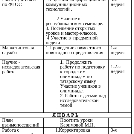
по ФГОС
коммуникационных
неделя
технологий .
2.Участие в
республиканском семинаре.
3. Посещение открытых
уроков и мастер-классов.
4.Участие в предметной
недели.
Маркетинговая
1.Проведение совместного
1-я
служба
новогоднего представления
неделя
Научно -
Продолжить
1-2-я
исследовательская
работу по подготовку
неделя
работа.
к городским
олимпиадам по
татарскому языку.
Участие учеников в
олимпиаде.
Работа с детьми над
исследовательской
темой.
Я Н В А Р Ь
План
Посетить уроки
взаимопосещений
Каримовой М.Н.
Работа с
1.Корректировка
3-я