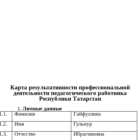
Карта результативности профессиональной
деятельности педагогического работника
Республики Татарстан
Личные данные
1.1.
Фамилия
Гайфуллина
1.2.
Имя
Гульнур
1.3.
Отчество
Ибрагимовна