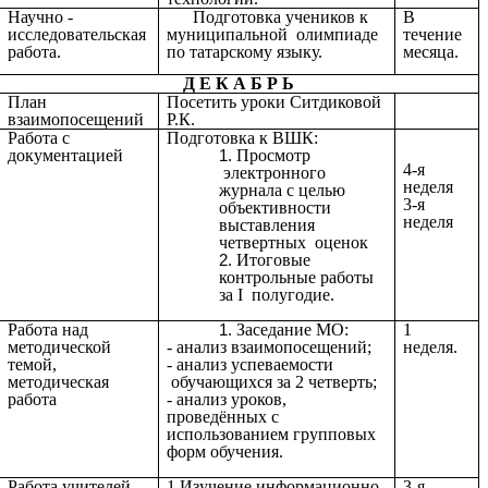
Научно -
Подготовка учеников к
В
исследовательская
муниципальной олимпиаде
течение
работа.
по татарскому языку.
месяца.
Д Е К А Б Р Ь
План
Посетить уроки Ситдиковой
взаимопосещений
Р.К.
Работа с
Подготовка к ВШК:
документацией
Просмотр
4-я
электронного
неделя
журнала с целью
3-я
объективности
неделя
выставления
четвертных оценок
Итоговые
контрольные работы
за I полугодие.
Работа над
Заседание МО:
1
методической
- анализ взаимопосещений;
неделя.
темой,
- анализ успеваемости
методическая
обучающихся за 2 четверть;
работа
- анализ уроков,
проведённых с
использованием групповых
форм обучения.
Работа учителей
1.Изучение информационно-
3-я