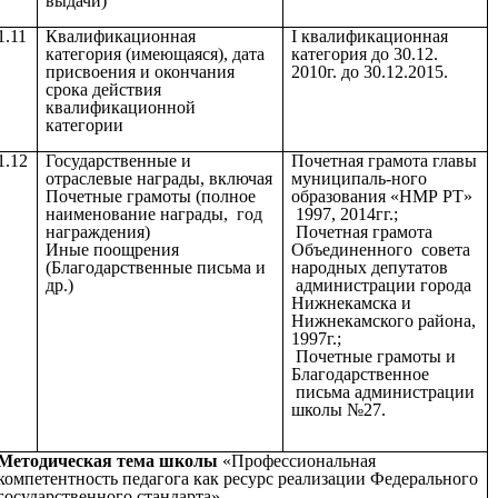
выдачи)
1.11
Квалификационная
I квалификационная
категория (имеющаяся), дата
категория до 30.12.
присвоения и окончания
2010г. до 30.12.2015.
срока действия
квалификационной
категории
1.12
Государственные и
Почетная грамота главы
отраслевые награды, включая
муниципаль-ного
Почетные грамоты (полное
образования «НМР РТ»
наименование награды, год
1997, 2014гг.;
награждения)
Почетная грамота
Иные поощрения
Объединенного совета
(Благодарственные письма и
народных депутатов
др.)
администрации города
Нижнекамска и
Нижнекамского района,
1997г.;
Почетные грамоты и
Благодарственное
письма администрации
школы №27.
Методическая тема школы
«Профессиональная
компетентность педагога как ресурс реализации Федерального
государственного стандарта»