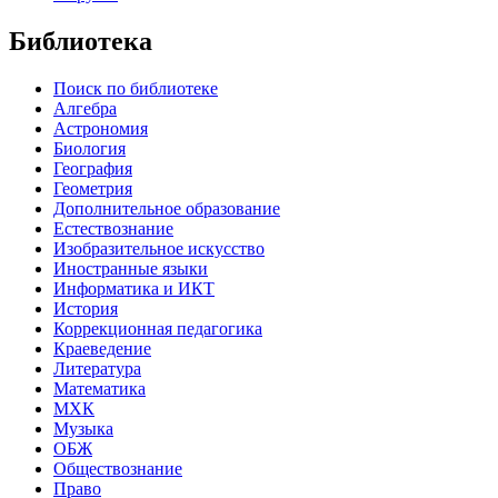
Библиотека
Поиск по библиотеке
Алгебра
Астрономия
Биология
География
Геометрия
Дополнительное образование
Естествознание
Изобразительное искусство
Иностранные языки
Информатика и ИКТ
История
Коррекционная педагогика
Краеведение
Литература
Математика
МХК
Музыка
ОБЖ
Обществознание
Право