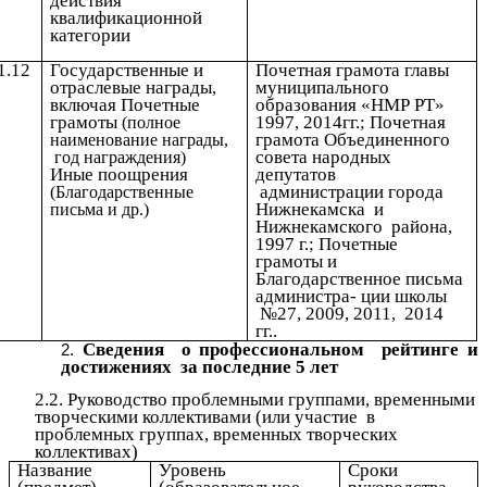
действия
квалификационной
категории
1.12
Государственные и
Почетная грамота главы
отраслевые награды,
муниципального
включая Почетные
образования «НМР РТ»
грамоты
1997, 2014гг.; Почетная
(полное
грамота Объединенного
наименование награды,
совета народных
год награждения)
Иные поощрения
депутатов
администрации города
(Благодарственные
Нижнекамска и
письма и др.)
Нижнекамского района,
1997 г.; Почетные
грамоты и
Благодарственное письма
администра- ции школы
№27, 2009, 2011, 2014
гг..
Сведения о профессиональном рейтинге и
достижениях за последние 5 лет
2.2. Руководство проблемными группами, временными
творческими коллективами (или участие в
проблемных группах, временных творческих
коллективах)
Название
Уровень
Сроки