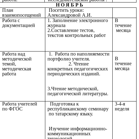
Н О Я Б Р Ь
План
Посетить уроки:
взаимопосещений
Александровой А.И.
Работа с
1. Заполнение электронного
В
документацией
журнала
течение
2.Составление тестов,
месяца
текстов контрольных работ
Работа над
1. Работа по наполняемости
В
методической
портфолио учителя.
течение
темой,
2. Чтение
месяца
методическая
конкретных педагогических
работа
периодических изданий.
3.Чтение методической,
педагогической литературы.
Работа учителей
Подготовка к
3-4-я
по ФГОС
республиканскому семинару
неделя
по татарскому языку.
Изучение информационно-
коммуникационных
технологий.