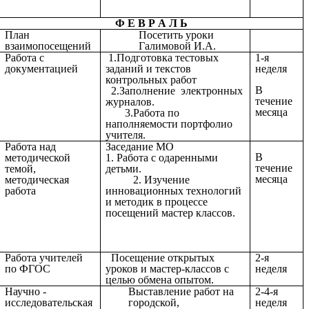
Ф Е В Р А Л Ь
План
Посетить уроки
взаимопосещений
Галимовой И.А.
Работа с
1.Подготовка тестовых
1-я
документацией
заданий и текстов
неделя
контрольных работ
В
2.Заполнение электронных
течение
журналов.
месяца
3.Работа по
наполняемости портфолио
учителя.
Работа над
Заседание МО
В
методической
1. Работа с одаренными
течение
темой,
детьми.
месяца
методическая
2. Изучение
работа
инновационных технологий
и методик в процессе
посещений мастер классов.
Работа учителей
Посещение открытых
2-я
по ФГОС
уроков и мастер-классов с
неделя
целью обмена опытом.
Научно -
Выставление работ на
2-4-я
исследовательская
городской,
неделя