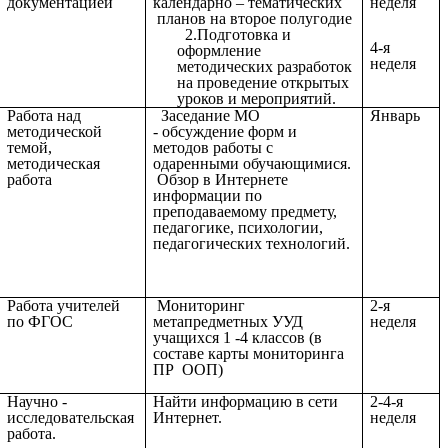
документацией
календарно – тематических
неделя
планов на второе полугодие
2.Подготовка и
4-я
оформление
неделя
методических разработок
на проведение открытых
уроков и мероприятий.
Работа над
Заседание МО
Январь
методической
- обсуждение форм и
темой,
методов работы с
методическая
одаренными обучающимися.
работа
Обзор в Интернете
информации по
преподаваемому предмету,
педагогике, психологии,
педагогических технологий.
Работа учителей
Мониторинг
2-я
по ФГОС
метапредметных УУД
неделя
учащихся 1 -4 классов (в
составе карты мониторинга
ПР ООП)
Научно -
Найти информацию в сети
2-4-я
исследовательская
Интернет.
неделя
работа.