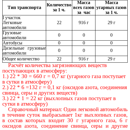
Масса
Масса
Количество
Тип транспорта
всех газов
угарных газов
за 1 ч.
за час
за 1 ч.
I участок
Легковые
22
916 г
29 г
автомобили
Грузовые
0
0
0
автомобили
Автобусы
0
0
0
Дизельные грузовые
0
0
0
автомобили
Общее количество
22
916 г
29 г
Расчёт количества загрязняющих веществ
поступающих в атмосферу:
1.) 22 * 30 = 660 г = 0,7 кг (угарного газа поступает
в сутки в атмосферу)
2.) 22 * 6 =132 г = 0,1 кг (оксидов азота, соединения
свинца, серы и других веществ)
3.) 22 * 1 = 22 кг (выхлопных газов поступает в
сутки в атмосферу)
Справочный материал: Один легковой автомобиль
в течение суток выбрасывает 1кг выхлопных газов,
в состав которых входит 30 г угарного газа, 6 г
оксидов азота, соединение свинца, серы и другие