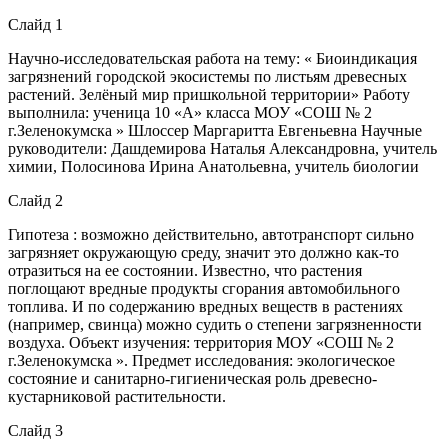
Слайд 1
Научно-исследовательская работа на тему: « Биоиндикация
загрязнений городской экосистемы по листьям древесных
растений. Зелёный мир пришкольной территории» Работу
выполнила: ученица 10 «А» класса МОУ «СОШ № 2
г.Зеленокумска » Шлоссер Маргаритта Евгеньевна Научные
руководители: Дашдемирова Наталья Александровна, учитель
химии, Полосинова Ирина Анатольевна, учитель биологии
Слайд 2
Гипотеза : возможно действительно, автотранспорт сильно
загрязняет окружающую среду, значит это должно как-то
отразиться на ее состоянии. Известно, что растения
поглощают вредные продукты сгорания автомобильного
топлива. И по содержанию вредных веществ в растениях
(например, свинца) можно судить о степени загрязненности
воздуха. Объект изучения: территория МОУ «CОШ № 2
г.Зеленокумска ». Предмет исследования: экологическое
состояние и санитарно-гигиеническая роль древесно-
кустарниковой растительности.
Слайд 3