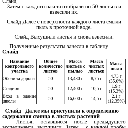
Слайд
Затем с каждого пакета отобрали по 50 листьев и
взвесили их.
Слайд Далее с поверхности каждого листа смыли
пыль в проточной воде.
Слайд Высушили листья и снова взвесили.
Полученные результаты занесли в таблицу
Слайд
Название
Общее
Масса
Масса
Масса
контрольного
количество
листьев с
чистых
пыли
участка
листов
пылью
листьев
4,73 г
Обочина дороги
50
13,480 г
8,75 г
(35,0%)
1,9 г
Стадион
50
12,400 г
10,5 г
(15,3%)
Вход в здание
2,1 г
50
16,600 г
14,5 г
школы
(12,35%)
Слайд Далее мы приступили к определению
содержания свинца в листьях растений
Листья, оставшиеся после предыдущего
эксперимента, высушили. Затем с каждой пробы