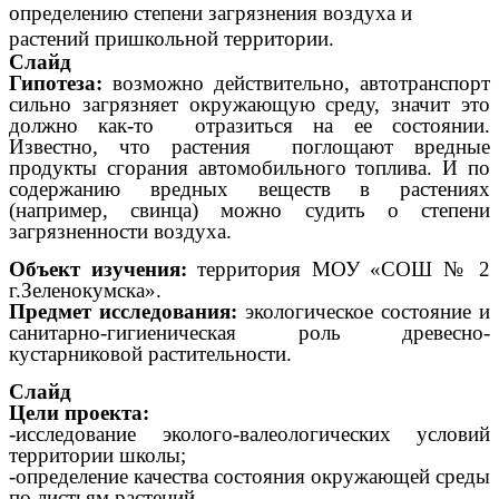
определению степени загрязнения воздуха и
растений пришкольной территории.
Слайд
Гипотеза:
возможно действительно, автотранспорт
сильно загрязняет окружающую среду, значит это
должно как-то отразиться на ее состоянии.
Известно, что растения поглощают вредные
продукты сгорания автомобильного топлива. И по
содержанию вредных веществ в растениях
(например, свинца) можно судить о степени
загрязненности воздуха.
Объект изучения:
территория МОУ «CОШ № 2
г.Зеленокумска».
Предмет исследования:
экологическое состояние и
санитарно-гигиеническая роль древесно-
кустарниковой растительности.
Слайд
Цели проекта:
-исследование эколого-валеологических условий
территории школы;
-определение качества состояния окружающей среды
по листьям растений