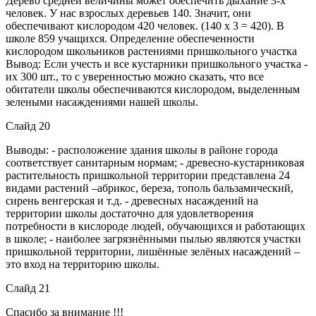
Дерево средней величины может обеспечить дыхание 3-х
человек. У нас взрослых деревьев 140. Значит, они
обеспечивают кислородом 420 человек. (140 х 3 = 420). В
школе 859 учащихся. Определение обеспеченности
кислородом школьников растениями пришкольного участка
Вывод: Если учесть и все кустарники пришкольного участка -
их 300 шт., то с уверенностью можно сказать, что все
обитатели школы обеспечиваются кислородом, выделенным
зелеными насаждениями нашей школы.
Слайд 20
Выводы: - расположение здания школы в районе города
соответствует санитарным нормам; - древесно-кустарниковая
растительность пришкольной территории представлена 24
видами растений –абрикос, береза, тополь бальзамический,
сирень венгерская и т.д. - древесных насаждений на
территории школы достаточно для удовлетворения
потребности в кислороде людей, обучающихся и работающих
в школе; - наиболее загрязнёнными пылью являются участки
пришкольной территории, лишённые зелёных насаждений –
это вход на территорию школы.
Слайд 21
Спасибо за внимание !!!