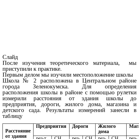
Слайд
После изучения теоретического материала, мы
приступили к практике.
Первым делом мы изучили местоположение школы
Школа № 2 расположена в Центральном районе
города Зеленокумска. Для определения
расположения школы в районе с помощью рулетки
измерили расстояния от здания школы до
предприятия, дороги, жилого дома, магазина и
детского сада. Результаты измерений занесли в
таблицу
Предприятия
Дороги
Жилого
Маг
Расстояние
дома
от здания
рез-т
СН
рез-
СН
рез-
СН
рез-