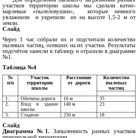
участков территории школы мы сделали ватно-
марлевые «пылеловушки»,
которые немного
увлажнили и укрепили их на высоте 1,5-2 м от
земли.
Слайд
Через 1 час собрали их и подсчитали количество
пылевых частиц, осевших на их участки. Результаты
подсчётов занесли в таблицу и отразили в диаграмме
№1.
Таблица №4
№
Участок
Расстояние
Количество
п/п
территории
от дороги
пылевых
школы
частиц
1.
Обочина дороги
10 м
35
2.
Вход в здание
140 м
23
школы
3.
Стадион
250 м
18
Слайд
Диаграмма №1.
Запыленность разных участков
пришкольной территории