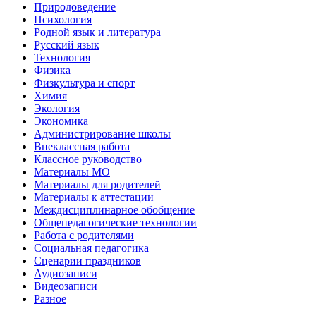
Природоведение
Психология
Родной язык и литература
Русский язык
Технология
Физика
Физкультура и спорт
Химия
Экология
Экономика
Администрирование школы
Внеклассная работа
Классное руководство
Материалы МО
Материалы для родителей
Материалы к аттестации
Междисциплинарное обобщение
Общепедагогические технологии
Работа с родителями
Социальная педагогика
Сценарии праздников
Аудиозаписи
Видеозаписи
Разное