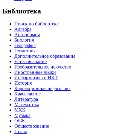
Библиотека
Поиск по библиотеке
Алгебра
Астрономия
Биология
География
Геометрия
Дополнительное образование
Естествознание
Изобразительное искусство
Иностранные языки
Информатика и ИКТ
История
Коррекционная педагогика
Краеведение
Литература
Математика
МХК
Музыка
ОБЖ
Обществознание
Право