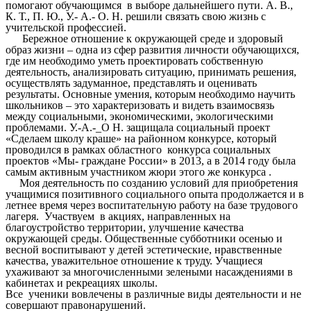
помогают обучающимся в выборе дальнейшего пути. А. В.,
К. Т., П. Ю., У.- А.- О. Н. решили связать свою жизнь с
учительской профессией.
Бережное отношение к окружающей среде и здоровый
образ жизни – одна из сфер развития личности обучающихся,
где им необходимо уметь проектировать собственную
деятельность, анализировать ситуацию, принимать решения,
осуществлять задуманное, представлять и оценивать
результаты. Основные умения, которым необходимо научить
школьников – это характеризовать и видеть взаимосвязь
между социальными, экономическими, экологическими
проблемами. У.-А.-_О Н. защищала социальный проект
«Сделаем школу краше» на районном конкурсе, который
проводился в рамках областного конкурса социальных
проектов «Мы- граждане России» в 2013, а в 2014 году была
самым активным участником жюри этого же конкурса .
Моя деятельность по созданию условий для приобретения
учащимися позитивного социального опыта продолжается и в
летнее время через воспитательную работу на базе трудового
лагеря. Участвуем в акциях, направленных на
благоустройство территории, улучшение качества
окружающей среды. Общественные субботники осенью и
весной воспитывают у детей эстетические, нравственные
качества, уважительное отношение к труду. Учащиеся
ухаживают за многочисленными зелеными насаждениями в
кабинетах и рекреациях школы.
Все ученики вовлечены в различные виды деятельности и не
совершают правонарушений.