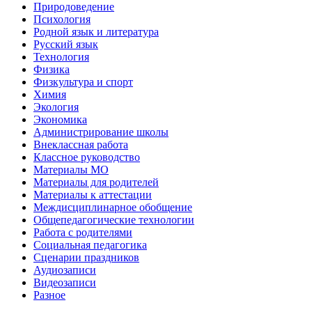
Природоведение
Психология
Родной язык и литература
Русский язык
Технология
Физика
Физкультура и спорт
Химия
Экология
Экономика
Администрирование школы
Внеклассная работа
Классное руководство
Материалы МО
Материалы для родителей
Материалы к аттестации
Междисциплинарное обобщение
Общепедагогические технологии
Работа с родителями
Социальная педагогика
Сценарии праздников
Аудиозаписи
Видеозаписи
Разное