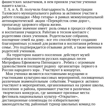
фашистских захватчиков, в нем приняли участие ученики
нашего класса.
Тро
Т. А. и А. В. получили благодарность Администрации
Таловского муниципального района за активное участие в
работе площадки «Мир гитары» в рамках межмуниципальной
антинаркотической акции «Перекрёсток семи дорог»,
пропаганду здорового образа жизни.
Большое значение имеет роль семьи в процессе обучения
и воспитания учащихся. Работаю в тесном контакте с
родителями своих учеников. Родительские собрания,
посещение семей на дому– все это способствует созданию
благоприятных условий для развития и воспитания ребенка в
семье. Это подтверждается отзывами детей, а также мнением
родителей учеников.
На территории нашего поселения действует музей
собирателя и исполнителя русских народных песен
Митрофана Ефимовича Пятницкого . Ребята с огромным
удовольствием посещают родину организатора первого в
России народного хора . Участвуют в концертах.
Мои ученики являются постоянными ведущими и
участниками культурно-массовых мероприятий, посвященных
различным знаменательным событиям. Учащиеся активно
участвуют в мероприятиях, организованных на уровне школы,
поселения и района, принимают участие в различных
творческих конкурсах, где занимают призовые места:
фестиваль национальных культур «Открытие»,
дистанционные олимпиады по избирательному
законодательству, районный турнир школьных команд по