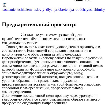
sozdanie_uchitelem_usloviy_dlya_priobreteniya_obuchayushchimisy
Предварительный просмотр:
Создание учителем условий для
приобретения обучающимися позитивного
социального опыта.
Свою деятельность классного руководителя я организую в
соответствии с Концепцией социального воспитания и
дополнительного образования детей и молодежи
Воронежской области. В основу работы по созданию условий
для приобретения обучающимися позитивного социального
опыта мною положена программа воспитания, главной целью
которой является формирование конкурентно-способной,
социально-адаптированной к окружающему миру,
разносторонне развитой личности, овладевающей высоким
уровнем образования, гражданскими, духовно-
нравственными качествами, культурой физического здоровья,
способной к самореализации, профессиональному
самоопределению.
Достижение поставленной цели провожу через урочную и
внеурочную работу со всеми участниками образовательного
процесса по следующим направлениям :