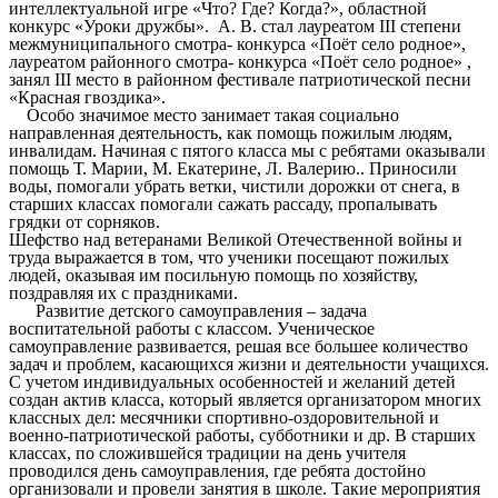
интеллектуальной игре «Что? Где? Когда?», областной
конкурс «Уроки дружбы». А. В. cтал лауреатом III степени
межмуниципального смотра- конкурса «Поёт село родное»,
лауреатом районного смотра- конкурса «Поёт село родное» ,
занял III место в районном фестивале патриотической песни
«Красная гвоздика».
Особо значимое место занимает такая социально
направленная деятельность, как помощь пожилым людям,
инвалидам. Начиная с пятого класса мы с ребятами оказывали
помощь Т. Марии, М. Екатерине, Л. Валерию.. Приносили
воды, помогали убрать ветки, чистили дорожки от снега, в
старших классах помогали сажать рассаду, пропалывать
грядки от сорняков.
Шефство над ветеранами Великой Отечественной войны и
труда выражается в том, что ученики посещают пожилых
людей, оказывая им посильную помощь по хозяйству,
поздравляя их с праздниками.
Развитие детского самоуправления – задача
воспитательной работы с классом. Ученическое
самоуправление развивается, решая все большее количество
задач и проблем, касающихся жизни и деятельности учащихся.
С учетом индивидуальных особенностей и желаний детей
создан актив класса, который является организатором многих
классных дел: месячники спортивно-оздоровительной и
военно-патриотической работы, субботники и др. В старших
классах, по сложившейся традиции на день учителя
проводился день самоуправления, где ребята достойно
организовали и провели занятия в школе. Такие мероприятия