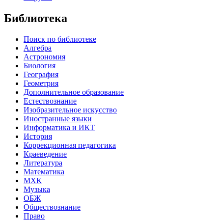
Библиотека
Поиск по библиотеке
Алгебра
Астрономия
Биология
География
Геометрия
Дополнительное образование
Естествознание
Изобразительное искусство
Иностранные языки
Информатика и ИКТ
История
Коррекционная педагогика
Краеведение
Литература
Математика
МХК
Музыка
ОБЖ
Обществознание
Право