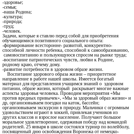
-здоровье;
-семья;
-наша Родина;
-культура;
-природа;
-труд;
-человек.
Задачи, которые я ставлю перед собой для приобретения
обучающимися позитивного социального опыта:
-формирование всесторонне- развитой, конкурентно-
способной личности ребенка, способной к самообразованию,
самовоспитанию и пользующуюся спросом на рынке труда;
-воспитание патриотических чувств, любви к Родине,
родному краю, отчему дому.
-развитие потребности в здоровом образе жизни.
Воспитание здорового образа жизни – приоритетное
направление в работе нашей школы. Имеется богатый
материал для представления учащимся знаний о здоровом
питании, образе жизни, который раскрывает многие важные
аспекты здоровья человека
.
Проводим мероприятия «Мы
против вредных привычек», «Мы за здоровый образ жизни» и
др, организовываем поездки на каток, бассейн;
организовываем экскурсии в природу. Мальчики с огромным
удовольствием играют в хоккей, привлекая учеников из
других классов и взрослое население. Получают большое
моральное удовлетворение, одерживая победу над командой
родителей. 25 января в школе состоялся турнир по волейболу,
посвященный дню освобождения Воронежа от немецко-