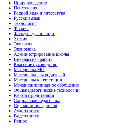
Природоведение
Психология
Родной язык и литература
Русский язык
Технология
Физика
Физкультура и спорт
Химия
Экология
Экономика
Администрирование школы
Внеклассная работа
Классное руководство
Материалы МО
Материалы для родителей
Материалы к аттестации
Междисциплинарное обобщение
Общепедагогические технологии
Работа с родителями
Социальная педагогика
Сценарии праздников
Аудиозаписи
Видеозаписи
Разное