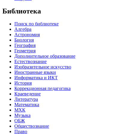
Библиотека
Поиск по библиотеке
Алгебра
Астрономия
Биология
География
Геометрия
Дополнительное образование
Естествознание
Изобразительное искусство
Иностранные языки
Информатика и ИКТ
История
Коррекционная педагогика
Краеведение
Литература
Математика
МХК
Музыка
ОБЖ
Обществознание
Право