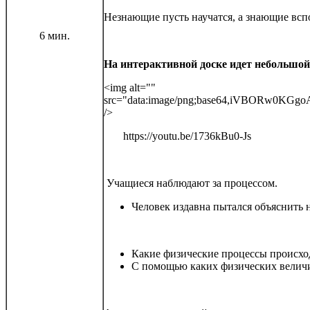
Незнающие пусть научатся, а знающие всп
6 мин.
На интерактивной доске идет небольшой
<img alt="" src="data:image/png;base64,iVBORw0KGgoAAAANSUhEUgAAAWsAAADgCAYAAADFRkfXAAAgAElEQVR4Aey9Z5dc57Gl2T+3p2fmSiIJQ4CURBIkgIItb9N7d7z3/qTPLG8AgqDM1e37J/aseLMKpFq601/7g7hWrJMOhUJW1nP22bEj+N/wr//+9Q786x341zvwr3fg//h34L/9H/8d/usb/Nc78K934F/vwL/eAXyCtc2L+HVZnAAqXZCgSPKnkkUJq5Ihi/S4wo6yqEDgRYi8CEkQIXA8uP7gH2rQ6+Ouuu0OOq022s0WmvUGGrUGapU6q0qpgnKxhMLhEQ73D1jt7exic30Dr168xIvna3ix9hw//PAdvv7qER59+QAPH9zDw4f38PiLe/j6s/usHn3xOb7+3W/w9ttvEFsGho6FTFUxVGUMVREjTUYqc4i4LoJ2E0OBYzUWeQw5DrnIY6RKyDQRqSYi0yWkqoxM0xDLMtwBD73Vhdnpw+5xrJw+D58X2PORJMHnJYSiglQ1MHVcHAcOJiqPTG4iEgfwJRGRoiCWNQSCjFhQEA0kJLyCkSIjl3iE/Q7CZgPWwSHs3T3Y23sIDgtIy1V4RwVom9swN7bhH+zB3N2Ae7CLoFCAs3fAKqvWcSEpuJRVnAoDnIkDXCki3mk6TiUZp5qKC9/ET7McV6McmSLAadWR9DrIRQ5DWUAmcrjwXXzIElbvwgAnsoIzKsvET3mK/zhe4C9nJ/jr1Tn+dHaKH5cpTlIDsdZBxBWRdPeQdTbhVZ8gqD9F1HiFqPMSYfs1wtYm/P4mvM463Por6AfPYRVewTx6Cbe8j7nQw6WlYKjU4XF7SMQWFqaBme1iYgcY2yEmToyxFWDquZgEIWbZEMdU+RAX0zneLU5xMz/Bu8UJbuZLvFscs+PFeIrz0QRnwzGW4ylm+QjzfIzjZIKZn2PkJohdH8MowSTNMU4ydjvxApxM559qMZqwP38ymeFqusSHkwvczE4w81NMPQ8LScNFj8fNQMKlquFcUXAuKxi2O4gabQS1BvLuACNORD7gMRYkjAX6LA4w5ngcSzoWvIKJoCDVdAxNH2M7wTwcYhGNMAty5FYIV9AxdhNkZvCpfNlEbHgYOhF7jl4byBakRh9ivQe5NUAg2zjNxwi0HszBHlyhjNw0MPIiTJ0IQ82G2enBGXQhlPdRffMMbrcJvz+Ax4ns8+/2OfjdDqJOA0mrhqhcQdZqI+v1EHXbSPpdxN02onYNcaMI+2gDfuMQdqsIt1tHPuhjMhhg1Omw9yVvtZE2G3CL+0ibFcy5HtxCEdrhAexKEWNNwNK3MGoOMCkPcKn7SDkJ3MEhct3G6XCGeZwjUSwEnILYdJC5AXLdQ6a6rFLDhSVrcHUTQz9CoBhQ2n3oPZ4d+VoLQr3N7tu8/OkxudWD0RfgCApcUQU958s6PElDqJrILI99LbpPz1ucBIuT4YkGK18yV7cFA5aowZA0KAMRrUYb1XKN1d156hdYcwLsX9UvsBYZnO+A/QusRciS8KkkkYcocBAFHvyAY/W/g3Wv02WwvgN2o9b89A1Wy1VUSmUUjwoM2Pu7e9jd3vl7WD9/jh++/w5f3cL6y4f3GbC/vHcfj+89wKMv7uPRvc/x9W9/g/Vvv0VqmwzWua5jYukY6jJyTUKmioj51Qcp5wbI+QGmyu0vichhbCjINInBOjdk5IaGXDcYjD1OgNbssCJIE7Dpw+wOBghFEYEgMFhHkopMMzHzbBwHJnK5i0SqI5I4ButYWT1Pr0kEFTFHkNaRiQKCXhtWowqnUoa+swtrZxfOwSHcowK8QhH2wRG0rW3Ymzuwd7Zg7KzDPdhhMLd29mDv7iM4KmLe7TNgn4kczqUBLhUBN6qOc1nFhWngMrTxcT7E1TDDUJMRcz3kXB8TVcaJa2Fh6ThzLfyYxngXh7gJfFzoOi5UjcH6JgrYc5eujR/jED+PcvxpMcdfTk/wl5Nj/Ol4iZ+XU7ybRDiNVIzMFkJpH1b7NczWK7jdddjNF/AbawjrL+BXvkdQ+R5u6TtIe3+AdvQEYesNgv4W/P463PYewl4Rfr+KTB1gKKuYaibmpo2Z62LiBRj5MaZ+jnk4wlk+x8V4jovJAuejGS4nMxCk70B9kg1xmo8+wXoxnGARjzDxUkz9DNN0iFGcYj4cMzgT0Kf5EARoenyaDdnjdP8fYB3nmEURzm0Xl6KCK15i792lpuFUkjBsthBVqqzSRgPDbgd5p42820HSbCFpNjHu9THnFZxIOo41E7lhYmQFWPhDnGYzVvR90vdLJxkCON1fxmN2HNohRnaERPcwsuNPMCdgE9wJILHm4SyfIDb6cMUjeGIZqa5h6ISYewlS2YTTEyDX61DqJcjlffi9NgKOZ7COJA2RICHsdRG0ashadYyqDeT1JqJmE2GnhbjXQdRtIW7XkDSKCMs7iMr7MPe2oG9vw9nZR7xfREp1UEJ2WEJ0cMBESForYdJrwSoVkQx6SLguvG4NU0PFpe3jlDdxqjgI2n1I5RKmboCz4QzLdIRI1BHyKiZBgkmUfoJ1ItuIVRu+oiOzPUz8GJFmQe0MoHU5BmYCN4GZ7hOc6TlP1tnxDuK/hjXBnmCdmi47EqzvgO1Lq/ea3m967wnYVLaoM1jrogoSv/3uAMTEu/8+wfoOzv/rURdWSvkO1nQk5UxwlqXBpxL4LkShB5Ef/Jeg/jW8SV33uz0QsElhUzXrTdRrjVtgV1Etl1EqFBmwSV0TsLc2NvH65auVsr6F9a+V9YP7X+D+F1/gy/sP8JDqFtZvv/kGuWsjt02MTANTz0Juq0gMCUOCscQh7XcRddrs7D+RRUwkESkBSxGZsiZVPTQVDE0dBPxYlhAIEuRaE2KlDqs7YNCm+3avB5/nEQgiCOikmgnEE0fH3FOQyQ3EYgWxxCM1dGS6gaFhI9ctxLyCVNAwVi0MZQlepwmtUoRROIK6vQ1rew/24RGcUhFuqcRu2/sHcLb3YO1swd7bgn+0h7BQBMHa2NphwB41WgzW5xKPc4mAzTFlfaFouDB0XIbW38E6GnQx5DnMdBUzQ8Xc1HBiGQzIDNhhgGvbxjvLZuC+Cjxc+i4ufRMXns6ON3GEqyjCiWNjrjo49UN8PJnjL+dL/Pl0werdJMNpYmPsDODw+wj5AyTcPrz2C/idF/A6L2CWv4Fbf4KRsI5c2EAuvEE22EbYeQuz/gJK9SXM8jr0wmt4jR3EYgO5wWPkapi7Lo79AMdhiEWc4zgdYREPsYgzLOKU1Uk+Yqqa1PXJdIHFaMqgvYjHTK3OwiEDMIGalPfF8gSXx6c4my8ZqFM/xCTL2XP0/PFkhuvZMX46vcT1/ATTbIRJGuPU83Gl6uwK58wwcKnpWAw4pLUa3P1d+Ef7iMtFJLUy8lYN406LKdO0XsesP2Cq+kQyGKxT3cDYjrAMRzjPFwzQdycWOpKqjjUXieEjUmxEgoFccZHKNkIClOYiUp1PCo9eP/YyXE7mSC0ODn8AmysiM3SMvQhjJ0AqWwgFC1qTPt8czGYJ4aCLRKTfBQWJYiDXDKQCj7BVR9iowC2XkPa6SAZdGOUinHoVUa+NrN9CUD1AUN3DXGxj1mvD2dmDf1BAXqxiXKrhaiBiWKggOypiVCtjXCsja1RhVkqwmjXEUh9WrcB+b49tFwvZxozXETb70OsNLIOEwXoWZYjpykLQkTsBMi/A0PAxtWMMdR+Z6iDTbaQafQ5D5LbPVDQBWmp2GbAJ1FTmQGTAJiDfPU/wJtV8p6xj3WaQJugTsOm1BHNS3YFsspMjnSAJ1vRzoHIVE6aiw1ZNyIICbiCg2+7dsfoXG0QXBOg8f1sidF6EwYtQP9kev9ghK3VNypqDLBG0SVEPbotnFsivbZB/prR/DWuCdqfdQatWR6tWQ6NSQb1UQqVQQOHoEIWjIxwdHDJYb29uYv3VK7x9voa3T5/hxZMn+OPjx3j05UOQsiZYf3nvc3z5xecghf3o8/v4+nefYeOHJxgHDnLHQGZpGHsmMkdFZqvITQWpxCHotZiKpUv/qSphTMpbFm7tEgE5WRf0mG4gUTT4vMiK4CxVG7dgJlukDaffgy8MEIg8PIFHpKpISNG7BuauilxuIRKriBUeQ9PCyFqBOlVNxJKMXJEx0WXMDRXxoAutVIBeOIS2t8dUtV8sIiiXEZYr8IslZnVYGzvwd3fg720jPtxnsHb3D5lFom/tYNho4pjjcSaIuJBkVjeaiktFxqWm4Dpwb2GdYKyq8Nsd+K0OhrKIMb0fqoRjSwcpaFLWP8URPgQB3rku3kUBe/wm8nEd+7iKPFbXaYjz1Mel7+BE0zEWBMwZ/BWc+R6OHRenYYjLNMbPywk+no7x08kQHxYpZn4fsVqBLx7Bar6E1VnDWNrETN7CuLuBfPAaMfccyeA1sv4mst4mrNJT6IXvYTU24LR3YLW24bQOkEstTHUBU9vBwg9xEsU4jmMsggiLIMWSVHKSseMJwXY4wslwxMA+j3IskxGW2QjH+RgX0yVu5me4nJ7gbDTHcTZldTqc4ySf4jifYpmNcTFb4sfzK1wuTpgds4gjLE0T56KMC1HGqSjhhBexHPAgm8rfP0RwcIC0VEZCVati3Osib3cx7nI4kTUsVAtzxcJCczC2PMz8BBMvwTRIMbQDpKaH3A4wciMGBZtXQKW1BzBb3C1sNQSiikS1EckOAgK56jDFPXZTdvVBsPbECjyhiYnjYB5lGBkevK4IqzWAP5AQixIcsjmEPhJZRCaryOgKUVERcRyCdh1m+QBq+QATS8PUMhD1Oog7TcTNCvzmEQZ7dJLdxpgsLbmHtFOHtrvLoO0eHUF5u4XKdz9AW19HVilhWq/BPdhDWK/ArFfg9tvw6HtoNTHTdOSCirGoI2rz0GttnIQZTvMJpmGMkKwj2cDQ9pHo9DvnYWwGGOkehoaH3PKQmS47MQ2dgMH3zv4gKJO6NjkRkWwglgxozT7kWgdmT2AQJ1ATkO/sDwI2VWLQe2wwq4RgHakmItVg73mkrkAdKjYCxYJPJZtQRBWiIIPr8/8Ia1XgofKr0gQRKsFaUqDd+tUE6Dt1fQdriYH6FyuE2SA8D5EXmPqmI6lpAjcB+05Z33nWBOk7dd1pt9Gq19GqVtAol9AoFVEtHOHo6ABHBOzDo5Wy3tzAxutX2Fh7gY2nz/Dq2+/wzaPHePzlQzx6tAL2o/uf49G93zEb5KvPHuLr336Bzac/YOybGHkGUlthx6GrI7UUpIaEROYQ9NtIxAEmIo+ppmBq65iaKkYagYpHrnBINfKryQIhWEvMqyZQr5T1Sk1bvS7MbovBOpIF+LKAUFMQGxpmvoUZnSSkNkKpilgVMLIsjMwVrEl9Z7qGTBWQS11MFYF5fG6jBq1wCONwZX+E9MtcrSGrNxi0o3J19ctOsN7eRLi3g6hQRFgsM2Wtbm4hqTcw7vYw6/ZxyolM3RGoT/gBjrk+rkMfH+djXI0SjFQVbqsLt9VBJgkM1KkwwEyTce7aq9fGET6GId55Ht7HIT4OM/yUZwzkpLzJ274ZkrKJcBl6OHNMBupTx2JK/dS32RUNeZ5UqcRjbFhYuD6usiE+Hk/w8WSKn08muBn5WMYyjq0OhtwmkuprONVnsBtP4FSfIG28wKT/FuP+W4x6r5EKWwgHb2E312A11+C038LrbMNpFxEO6sikDlK1i6EhYO5ZK3CHEY7jBPMswjQNMc0TzCNS3jmzTchCIR/6/fIM7+bnuJ6cMuuBVO3FaMmULfnEEzdlFgSp7vcXVzhfHGORJDjxPSwUGaeCiHPqE/Ais6ZmnR7yWgNxuYqkUmM/s7BQYj7vTJKYPz2TNJwYDmaGh6nm4NxPsfQSzIIEIz/C2I+YP0qQocv4kRsgUHRYnMigo3U4WB0eoaAxG4OERiJbCISVBULWSKK7WMF6xmyQUGkglHqYuC4WYYZcsRD2ZXjtAeIBWR08/E4TgdBDKA4wVFWMVO32qMCqlzDYfg29doREETBzHcxMA0tDxYTrwiodQKnuQyvsIh+0MBF7cJsl1F9+B2nrNayjfVS/eYGXf3iKHl1Rbm1iuLED6+ka0lIRQacNu99FIA3g91pYGAYmisUq6stQqx0sggxnoynGfgCrN0Aq65jYHhJFR65ZmFgBxqaPkeUzSJPHTEXvI9kWZHF8qkZ7parbAyiVFvhiHWK5CaXRZSr812qalDndJ1VNX48gTSAPFOobkNq22MkxNVZXP6SwCdh00gwkE5qsMSuEHwj/BNakqkURuiTBlBUYogxDVKCKK9vj17BmNojwC6TvvGuyRnhuwEC9Arr0K1D/17Amz7pVb6BWraJaLaNSLqLGYF1gsD442GcNxv3dfWysr+PtyxcM1ptPnzNY//HRIzx6eJ8pa1LXX977HR7f/wxf3X+Irz5/iMe/+R3Wf3iCoWtg6BkgSBO4c0dDqAmINREB32OqOqcPlSxiqsqYWiomunILaw6p2EOuk39tskYgNQOpsUigFso1KPUGzE6HldFpwuP7IFgHsohAkVawDhzMHA2Z2EYgVpAQrE3yHm1mg5AVQjZLqgpIhBZSaixSM6bbhlkuwTo8gl8oIigUP8E6atSRdzrscWdrE+7mW4R724gKJQzrTdAvvnV0hKBeR9xsYtTqMFBQs/FKJXhwDNjXoYePsxWsx5YFp9+H0+shFTgQqKnJmQscg/VN6ONDGOKnIMB7z2PK+uMoYz41gfoO1h+mQ1xPM1wGLk48G2ehi8skYA2hhW+BegCx0GMnSbq6SQUR8YBD1B8gIy88TXE9HOHDYo7/eH+On6cposEG4tYrzLQW5h4Hv78Po/ICbnUNHnndpMKbP8Dvv4TbXYPfX0MibCARtuF23sDtvEXQ34TRegWj9RYhdwS3sY+kX8Zc62FuyJh7PhbJGMfpBItkhJN8gpNsgqvpMd7NTxmcz/M5qE6SKU7TGZYR+dsZ84Inforz+THeXVzhdLbAPHBxbGk4UUUcyzLONQ1nispOmsd9DpM2edNNhLUavFIZYbWGuLVqeM91E0vTxlQ3MTYddmJf+hGD9dgNkdk+u7Qnq4JAPQ0SBh6CBfmrdHnuCiq8gQy3TwJjAKfPMVhH0goQYy9dfd9ejvPxDKnNIbd6iKQepq6HJdkIkoGwJyFskcXBQS9WYdTKCAV6HY9UkpEKEjJJQSxwkIt7sGuHCPsNeIMOUk1DIlM/hoPXaKC9vY1BrYzK29fQykfw2nXwB9sovn4OvrAPcXcXte9fYeOHF5AOD6C/eAn726cInr1CsL6FqN2GzfcRyxy8dgMjTsCUNxCRwuVEmF2BXQ2dDMes2Uz9pFTUMNFtRBx9nwZmTsSUNalldgXS5RhY6X0khXwHarJCpFYPOvnVjS74Qm0F6loHUr3D7BB6PanoOzV9dyTw39kgdAIIVR0RCT7NRWYESMmmIkjTyVMy2dHQTCiSCkmQ/xHWlf0D1A4P0SwU0anV0O90IAsCU9N3qQ9N0aDKZH5TEuTvG4wEbIK1wHErT/vW6yZ4D/o9DPpdcP0eU9f9bp951XfKmqVCmm3U61XUamVUqyVUy0VUirew3t/Hwd4+9nb2sLm+jjevXuDNizW8ef4Ma0+e4PePCda3aZAH9/Dl/c/x+IvP8dX9B3j82X0G642n32PsEhRVjG1qmGgM1rEmsOZhyHXZ2TkW+siFAYaKgImhMCuElPVIEZAKfQwpGaKozP6wewOojRbESgNCuQqr3UPACTBbHVjdDrNAIgK1JCHQNUTMBiHPfIBUItVSQ0L2gmVjYvvsDD+1AwypeaQoyEQeKddHNuhjxA3gN+vMt/ZKJQT0C10sIapUEDQbiNstprDtnR04OzuIjo4wrFWR1WvstQ5ZJo0GS5SMWm2cCRIuFQ1XmoprXcOFLOPKd/FxOsJVHmNim3AHXbh9el/arNlIHnbG9ZlvTf70TeDhXeDj2nNByZCPeYo/jYb4SOo6CkGv+XGcgTzpi9DDiW/jLPJwmcdYBi5mLp2gVKSSgFRc1VDmkUsD5DKPMamwMMCE/O7Aw/VijJuxh1TYYbbHVeLg48UZPpwtcDPPcD40sAhFTD0OI72CTD6C3V6H1XyOaLCJkNtCzK0jId9b3kAsvUEsvkWu7iDqvoRZ+D3U7ftQtx7Db26sbCpNxNi2sAgjzJMIyyzFcjjCPJlgEo4xi6eYUtMxGTG4Tyg14ZMiH+FyeYoPZINM5pjbFkglH+sqzi0Tp4aOU03DMalsskR4EaNuF0GliqBaRdhqYCQJyGW6qtOxMCwMVQ1jw8HUdDExXcy8mNkTZFHQ7QVZIm7EVCEpOwIHXZo7ooKAvFJeXcGaLJHOgME6130kmoPc8DF2I4yDmHm8iSEit7qI1QGmXoiTdASvx8Ott2GV6/DqHUTtPqJ+Hz7XQcJOtAJCfgCfo+ZeAdLBLrxWBX6vDn/QgTvg4HASEwB8qYCDjS2UjorYfvYMxbWXqK9vY+fb7/D6+x9Q2FhH780btNeeo/hiDeLWOtytHUyKFUyPSkgPDhD32vA6LfY7ElO/qdHEUrWQUaqDk5gyXo4mmI/GGPkhIllhJ7uJZmOkmBhrDuZuAmowEtjlTg9isw2txyHWLYTqypPmqi3mW7MGY2sApyfCanNQGz1IlRazQhy60iAL8xbWkW4jUE1WdDJlsL5tMvqs+Wgj0jyQsiZY05WNp5jwyAbRbPz/wnrrxUtsPF8DHd++XMP6+ivs7m6icHSAUqGARr0ObjBYJUPkFawV+e+BzWDNc8wGIQtE5Elp98ENeuAGndsagGBNavrOArlrMjYbdTQI2LfqulQ8Yn//4T4p60NQdG9j/Q1evVzD2vOneP786afo3uNHD1dJkIf38fjBA3z5+Rd49MUXePy7L/D43z7DxtMfMLJ1DA0ZE1tjzUVS13SfYEyKOuJ7IGiTFZKrIrNAyLem5zNSDsIAY2o2KjJLeVDiQ2u2mV/NFSvMI3PbA9iNHtzegL2GonuhpCK0bES6hZlHTcYOUqmKQKghJm+aRc98jC1qeIQYKiZyiZo0GhKBQ8b3MeYGCHtt6JUSvGoFYbXKvOqoWkPSbSPutNljzv4hvIMjRMUyxuQLlg5hFwsICNztNqJ6HXmrhTNJxpWus/jYjWGyI0H3TwTrLMLc1llCxuu1WIMzoasEajgKHJaGxhqJF77D7BCC8jvyr7OEKesPacKskEsCbBri/SjFu2GMq8jHsWfhIo9wHAbMP05kmTWnhgpdxRirPoEqsgTOMghwEkUs2XGeprg5meNyYsPvvoXfXMfMUnA+HuFmucBP52f4eHGCny9P8efrc/zHhzP8fDXDzXGK06GJRSwjNTtwujvQGq/g9t4i6L1BKm5j6ZRwauwhr/8e/s7/DfPgN3Br38HtbMLq7MHpFBFxTaRiA7HUQazxGNs25n6CE2pApinm6QizeIKxG2PmjzCPprhanuLj2TVuyNe2XZzoNpauC7KBloaOha5iIcugBu+VomHUbCGr0c+nibjbwkRXMdQMzMkakjSmWGeGixMnwvEtqMmimfoxJpaPuRNhTsD1or9LIbDLb/JKRR0+p8DqCMwSSWQTQ90FHTPFxsTxMU1iXI4WiBQevlJBrPWZL04N2VRSEXV68Ds9xAOepW9Gug6XTuZ8B/QZYSpbFeD12xC2tyAXD2A1S1DLBTjNJot/ms0C+OIOKvtHePbtMxy+eo32YQWNozq2v3+Kta8eY//7b9B98Qy1taeovXkNYWcDYaOOU1nF2WCAtFLAsN9B2m5Br5WRKDxGFLOVVUSCCrsvsbQGwXo2mSJ3fCSKwiydY0q2mB7mNn0GQ6SKCaPLga83IDZb4OtNdIsV8LU6lDZFGvsQmx2ozR6DtN0VYLY56M0+1HqX2S2RqDG7gywPAjVBm2BNYE4pvqeaMOlEJSjwyPPW6XWr5u9dvDIwXLiGA9ewoSsGNEWHyEv/qKyrp
https://youtu.be/1736kBu0-Js
Учащиеся наблюдают за процессом.
Человек издавна пытался объяснить 
Какие физические процессы происхо
С помощью каких физических велич