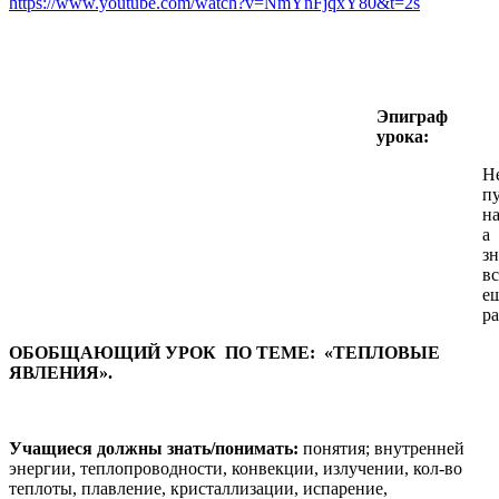
https://www.youtube.com/watch?v=NmYnFjqxY80&t=2s
Эпиграф
урока:
Н
пу
на
а
з
в
е
ра
ОБОБЩАЮЩИЙ УРОК ПО ТЕМЕ: «ТЕПЛОВЫЕ
ЯВЛЕНИЯ».
Учащиеся должны знать/понимать:
понятия; внутренней
энергии, теплопроводности, конвекции, излучении, кол-во
теплоты, плавление, кристаллизации, испарение,