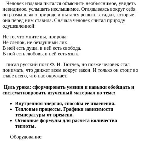
– Человек издавна пытался объяснить необъяснимое, увидеть
невидимое, услышать неслышимое. Оглядываясь вокруг себя,
он размышлял о природе и пытался решить загадки, которые
она перед ним ставила. Сначала человек считал природу
одушевленной:
Не то, что мните вы, природа:
Не слепок, не бездушный лик –
В ней есть душа, в ней есть свобода,
В ней есть любовь, в ней есть язык.
– писал русский поэт Ф. И. Тютчев, но позже человек стал
понимать, что движет всем вокруг закон. И только он стоит во
главе всего, что нас окружает.
Цель урока: сформировать умения и навыки обобщать и
систематизировать изученный материал по теме:
Внутренняя энергия, способы ее изменения.
Тепловые процессы. Графики зависимости
температуры от времени.
Основные формулы для расчета количества
теплоты.
Оборудование: