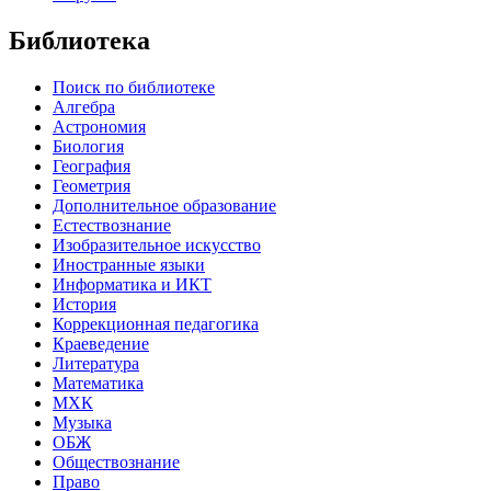
Библиотека
Поиск по библиотеке
Алгебра
Астрономия
Биология
География
Геометрия
Дополнительное образование
Естествознание
Изобразительное искусство
Иностранные языки
Информатика и ИКТ
История
Коррекционная педагогика
Краеведение
Литература
Математика
МХК
Музыка
ОБЖ
Обществознание
Право