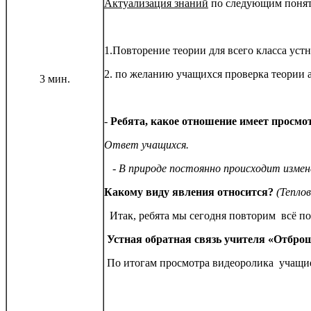
Актуализация знаний
по следующим понят
1.Повторение теории для всего класса уст
2. по желанию учащихся проверка теории а
3 мин.
-
Ребята, какое отношение имеет просм
Ответ учащихся.
- В природе постоянно происходит изменен
Какому виду явления относится?
(Тепло
Итак, ребята мы сегодня повторим всё по
Устная обратная связь учителя «Отбро
По итогам просмотра видеоролика учащиес