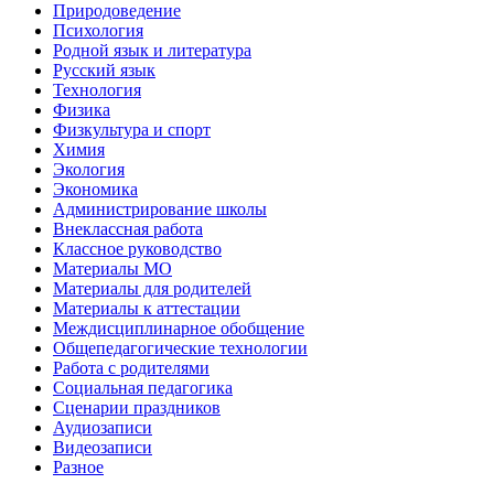
Природоведение
Психология
Родной язык и литература
Русский язык
Технология
Физика
Физкультура и спорт
Химия
Экология
Экономика
Администрирование школы
Внеклассная работа
Классное руководство
Материалы МО
Материалы для родителей
Материалы к аттестации
Междисциплинарное обобщение
Общепедагогические технологии
Работа с родителями
Социальная педагогика
Сценарии праздников
Аудиозаписи
Видеозаписи
Разное