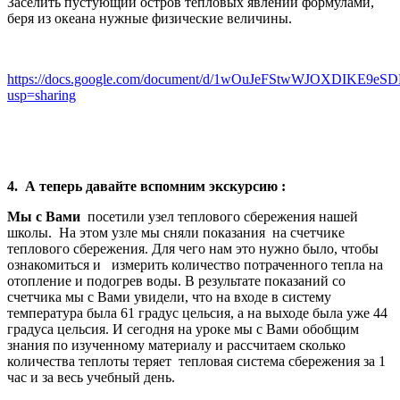
Заселить пустующий остров тепловых явлений формулами,
беря из океана нужные физические величины.
https://docs.google.com/document/d/1wOuJeFStwWJOXDIKE
usp=sharing
4. А теперь давайте вспомним экскурсию :
Мы с Вами
посетили узел теплового сбережения нашей
школы. На этом узле мы сняли показания на счетчике
теплового сбережения. Для чего нам это нужно было, чтобы
ознакомиться и измерить количество потраченного тепла на
отопление и подогрев воды. В результате показаний со
счетчика мы с Вами увидели, что на входе в систему
температура была 61 градус цельсия, а на выходе была уже 44
градуса цельсия. И сегодня на уроке мы с Вами обобщим
знания по изученному материалу и рассчитаем сколько
количества теплоты теряет тепловая система сбережения за 1
час и за весь учебный день.