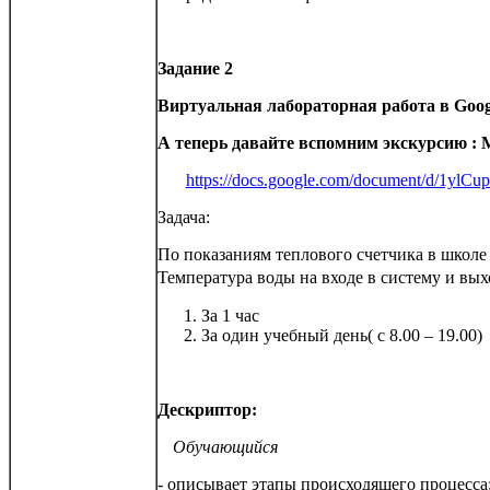
Задание 2
Виртуальная лабораторная работа в
Goog
А теперь давайте вспомним экскурсию :
https://docs.google.com/document/d/1
Задача:
По показаниям теплового счетчика в школе 
Температура воды на входе в систему и вых
За 1 час
За один учебный день( с 8.00 – 19.00)
Дескриптор:
Обучающийся
- описывает этапы происходящего процесса