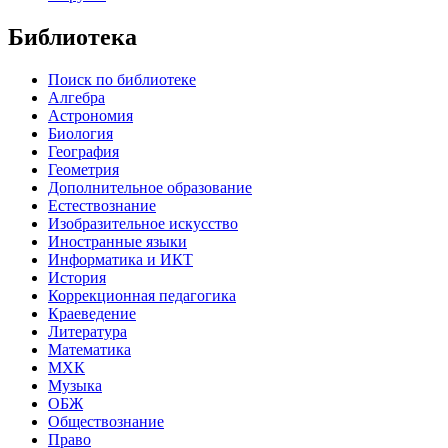
Библиотека
Поиск по библиотеке
Алгебра
Астрономия
Биология
География
Геометрия
Дополнительное образование
Естествознание
Изобразительное искусство
Иностранные языки
Информатика и ИКТ
История
Коррекционная педагогика
Краеведение
Литература
Математика
МХК
Музыка
ОБЖ
Обществознание
Право