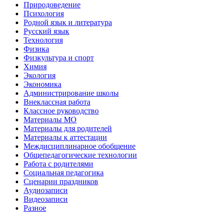
Природоведение
Психология
Родной язык и литература
Русский язык
Технология
Физика
Физкультура и спорт
Химия
Экология
Экономика
Администрирование школы
Внеклассная работа
Классное руководство
Материалы МО
Материалы для родителей
Материалы к аттестации
Междисциплинарное обобщение
Общепедагогические технологии
Работа с родителями
Социальная педагогика
Сценарии праздников
Аудиозаписи
Видеозаписи
Разное