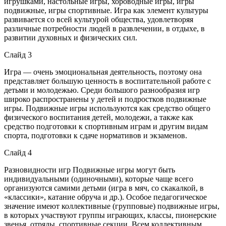
игрушками, настольные игры, хороводные игры, игры
подвижные, игры спортивные. Игра как элемент культуры
развивается со всей культурой общества, удовлетворяя
различные потребности людей в развлечении, в отдыхе, в
развитии духовных и физических сил.
Слайд 3
Игра — очень эмоциональная деятельность, поэтому она
представляет большую ценность в воспитательной работе с
детьми и молодежью. Среди большого разнообразия игр
широко распространены у детей и подростков подвижные
игры. Подвижные игры используются как средство общего
физического воспитания детей, молодежи, а также как
средство подготовки к спортивным играм и другим видам
спорта, подготовки к сдаче нормативов и экзаменов.
Слайд 4
Разновидности игр Подвижные игры могут быть
индивидуальными (одиночными), которые чаще всего
организуются самими детьми (игра в мяч, со скакалкой, в
«классики», катание обруча и др.). Особое педагогическое
значение имеют коллективные (групповые) подвижные игры,
в которых участвуют группы играющих, классы, пионерские
звенья, отряды, спортивные секции. Всем коллективным