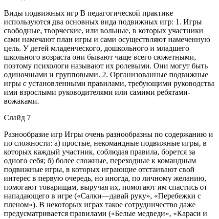
Виды подвижных игр В педагогической практике
используются два основных вида подвижных игр: 1. Игры
свободные, творческие, или вольные, в которых участники
сами намечают план игры и сами осуществляют намеченную
цель. У детей младенческого, дошкольного и младшего
школьного возраста они бывают чаще всего сюжетными,
поэтому психологи называют их ролевыми. Они могут быть
одиночными и групповыми. 2. Организованные подвижные
игры с установленными правилами, требующими руководства
ими взрослыми руководителями или самими ребятами-
вожаками.
Слайд 7
Разнообразие игр Игры очень разнообразны по содержанию и
по сложности: а) простые, некомандные подвижные игры, в
которых каждый участник, соблюдая правила, борется за
одного себя; б) более сложные, переходные к командным
подвижные игры, в которых играющие отстаивают свой
интерес в первую очередь, но иногда, по личному желанию,
помогают товарищам, выручая их, помогают им спастись от
нападающего в игре («Салки—давай руку», «Перебежки с
пленом»). В некоторых играх такое сотрудничество даже
предусматривается правилами («Белые медведи», «Караси и