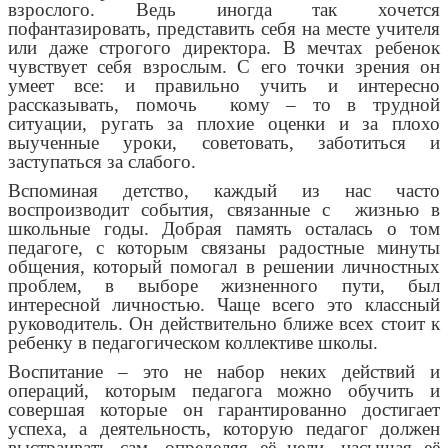
взрослого. Ведь иногда так хочется
пофантазировать, представить себя на месте учителя
или даже строгого директора. В мечтах ребенок
чувствует себя взрослым. С его точки зрения он
умеет все: и правильно учить и интересно
рассказывать, помочь кому – то в трудной
ситуации, ругать за плохие оценки и за плохо
выученные уроки, советовать, заботиться и
заступаться за слабого.
Вспоминая детство, каждый из нас часто
воспроизводит события, связанные с жизнью в
школьные годы. Добрая память осталась о том
педагоге, с которым связаны радостные минуты
общения, который помогал в решении личностных
проблем, в выборе жизненного пути, был
интересной личностью. Чаще всего это классный
руководитель. Он действительно ближе всех стоит к
ребенку в педагогическом коллективе школы.
Воспитание – это не набор неких действий и
операций, которым педагога можно обучить и
совершая которые он гарантированно достигает
успеха, а деятельность, которую педагог должен
выстраивать сам, определяя её цели, насыщая её