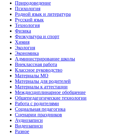
Природоведение
Психология
Родной язык и литература
Русский язык
Технология
Физика
Физкультура и спорт
Химия
Экология
Экономика
Администрирование школы
Внеклассная работа
Классное руководство
Материалы МО
Материалы для родителей
Материалы к аттестации
Междисциплинарное обобщение
Общепедагогические технологии
Работа с родителями
Социальная педагогика
Сценарии праздников
Аудиозаписи
Видеозаписи
Разное