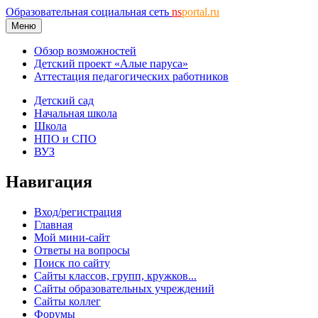
Образовательная социальная сеть
ns
portal.ru
Меню
Обзор возможностей
Детский проект «Алые паруса»
Аттестация педагогических работников
Детский сад
Начальная школа
Школа
НПО и СПО
ВУЗ
Навигация
Вход/регистрация
Главная
Мой мини-сайт
Ответы на вопросы
Поиск по сайту
Сайты классов, групп, кружков...
Сайты образовательных учреждений
Сайты коллег
Форумы