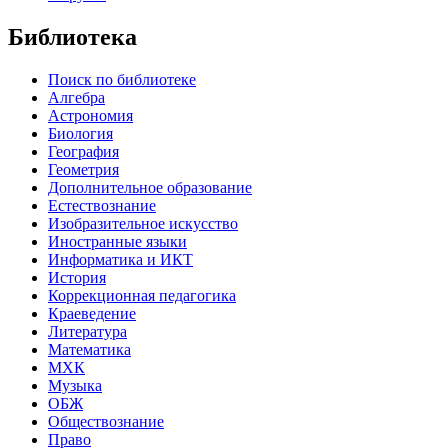
Библиотека
Поиск по библиотеке
Алгебра
Астрономия
Биология
География
Геометрия
Дополнительное образование
Естествознание
Изобразительное искусство
Иностранные языки
Информатика и ИКТ
История
Коррекционная педагогика
Краеведение
Литература
Математика
МХК
Музыка
ОБЖ
Обществознание
Право